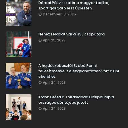
Dárdai Pál visszatér a magyar fociba,
sportigazgató lesz Újpesten
December 19, 2025
Nehéz feladat vár a HSE csapatára
April 25, 2023
A hajdúszoboszlói Szabó Panni
teljesítménye is elengedhetetlen volt a DSI
sikeréhez
April 24, 2023
Kranz Gréta a Tollaslabda Diákpolimpia
országos döntőjébe jutott
April 24, 2023