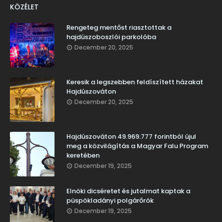
KÖZÉLET
Rengeteg mentőst riasztottak a
hajdúszoboszlói parkolóba
December 20, 2025
Keresik a legszebben feldíszített házakat
Hajdúszováton
December 20, 2025
Hajdúszováton 49.969.777 forintból újul
meg a közvilágítás a Magyar Falu Program
keretében
December 19, 2025
Elnöki dicséretet és jutalmat kaptak a
püspökladányi polgárőrök
December 19, 2025