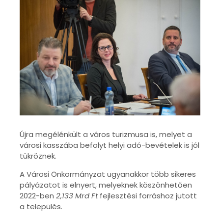
Újra megélénkült a város turizmusa is, melyet a
városi kasszába befolyt helyi adó-bevételek is jól
tükröznek.
A Városi Önkormányzat ugyanakkor több sikeres
pályázatot is elnyert, melyeknek köszönhetően
2022-ben
2,133 Mrd Ft
fejlesztési forráshoz jutott
a település.