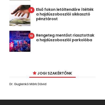
Első fokon letöltendőre ítélték
a hajdúszoboszlói sikkasztó
pénztárost
Rengeteg mentőst riasztottak
a hajdúszoboszlói parkolóba
JOGI SZAKÉRTŐNK
Dr. Guglenkó Márk Dávid