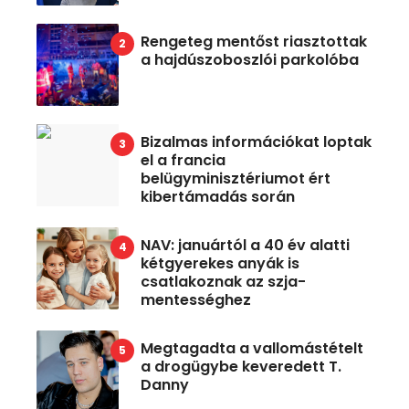
Rengeteg mentőst riasztottak
a hajdúszoboszlói parkolóba
Bizalmas információkat loptak
el a francia
belügyminisztériumot ért
kibertámadás során
NAV: januártól a 40 év alatti
kétgyerekes anyák is
csatlakoznak az szja-
mentességhez
Megtagadta a vallomástételt
a drogügybe keveredett T.
Danny