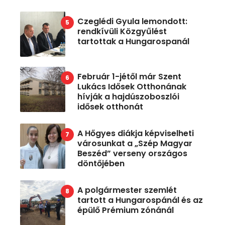
Czeglédi Gyula lemondott:
rendkívüli Közgyűlést
tartottak a Hungarospanál
Február 1-jétől már Szent
Lukács Idősek Otthonának
hívják a hajdúszoboszlói
idősek otthonát
A Hőgyes diákja képviselheti
városunkat a „Szép Magyar
Beszéd” verseny országos
döntőjében
A polgármester szemlét
tartott a Hungarospánál és az
épülő Prémium zónánál