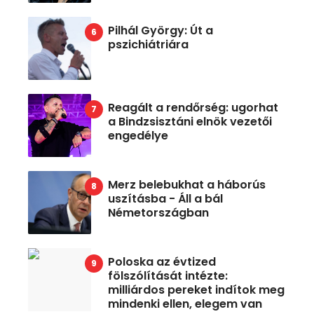
Pilhál György: Út a
pszichiátriára
Reagált a rendőrség: ugorhat
a Bindzsisztáni elnök vezetői
engedélye
Merz belebukhat a háborús
uszításba - Áll a bál
Németországban
Poloska az évtized
fölszólítását intézte:
milliárdos pereket indítok meg
mindenki ellen, elegem van