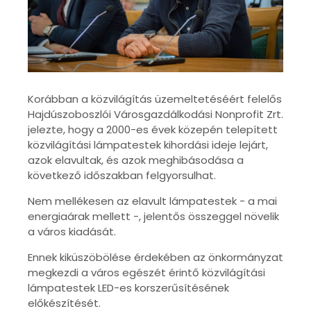
Korábban a közvilágítás üzemeltetéséért felelős
Hajdúszoboszlói Városgazdálkodási Nonprofit Zrt.
jelezte, hogy a 2000-es évek közepén telepített
közvilágítási lámpatestek kihordási ideje lejárt,
azok elavultak, és azok meghibásodása a
következő időszakban felgyorsulhat.
Nem mellékesen
az elavult lámpatestek - a mai
energiaárak mellett -, jelentős összeggel növelik
a város kiadását.
Ennek kiküszöbölése érdekében az önkormányzat
megkezdi a város egészét érintő közvilágítási
lámpatestek LED-es korszerűsítésének
előkészítését.