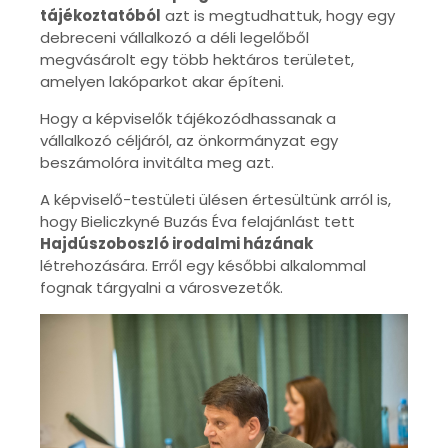
tájékoztatóból
azt is megtudhattuk, hogy egy
debreceni vállalkozó
a déli legelőből
megvásárolt egy több hektáros területet,
amelyen lakóparkot akar építeni.
Hogy a képviselők tájékozódhassanak a
vállalkozó céljáról, az önkormányzat egy
beszámolóra invitálta meg azt.
A képviselő-testületi ülésen értesültünk arról is,
hogy Bieliczkyné Buzás Éva felajánlást tett
Hajdúszoboszló irodalmi házának
létrehozására. Erről egy későbbi alkalommal
fognak tárgyalni a városvezetők.