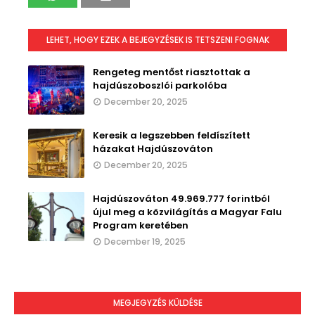
LEHET, HOGY EZEK A BEJEGYZÉSEK IS TETSZENI FOGNAK
Rengeteg mentőst riasztottak a
hajdúszoboszlói parkolóba
December 20, 2025
Keresik a legszebben feldíszített
házakat Hajdúszováton
December 20, 2025
Hajdúszováton 49.969.777 forintból
újul meg a közvilágítás a Magyar Falu
Program keretében
December 19, 2025
MEGJEGYZÉS KÜLDÉSE