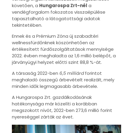
követően, a
Hungarospa Zrt-nél
a
vendégforgalom fokozatos visszaépülése
tapasztalható a látogatottsági adatok
tekintetében.
Ennek és a Prémium Zóna új szabadtéri
wellnessfürdőnknek köszönhetően az
értékesített fürdőszolgáltatások mennyisége
2022. évben meghaladta az 1,6 millió belépőt, a
járványügyi helyzet előtti szint 88,8 %-át.
A társaság 2022-ben
6,5 milliárd
forintot
meghaladó összegű árbevételt realizált, mely
minden idők legmagasabb árbevétele.
A Hungarospa Zrt. gazdálkodásának
hatékonysága már közelíti a korábban
megszokott nívót, 2022-ben 273,6 millió forint
nyereséggel zárták az évet.