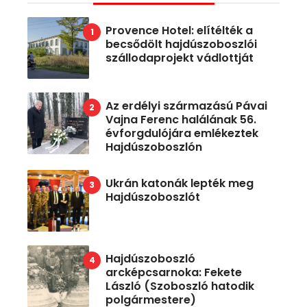
Provence Hotel: elítélték a
becsődölt hajdúszoboszlói
szállodaprojekt vádlottját
Az erdélyi származású Pávai
Vajna Ferenc halálának 56.
évforgdulójára emlékeztek
Hajdúszoboszlón
Ukrán katonák lepték meg
Hajdúszoboszlót
Hajdúszoboszló
arcképcsarnoka: Fekete
László (Szoboszló hatodik
polgármestere)