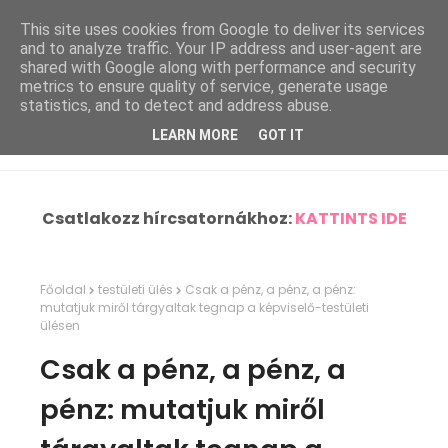
This site uses cookies from Google to deliver its services
and to analyze traffic. Your IP address and user-agent are
shared with Google along with performance and security
metrics to ensure quality of service, generate usage
statistics, and to detect and address abuse.
LEARN MORE
GOT IT
Csatlakozz hírcsatornákhoz:
KATTINTS IDE
Főoldal
testületi ülés
Csak a pénz, a pénz, a pénz:
mutatjuk miről tárgyaltak tegnap a képviselő-testületi
ülésen
Csak a pénz, a pénz, a
pénz: mutatjuk miről