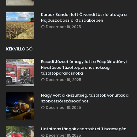
Kurucz Sándor lett Örvendi László utódja a
Hajdúszoboszlói Gazdakörben
December 18, 2025
KÉKVILLOGÓ
Ecsedi József őrnagy lett a Püspökladányi
Hivatásos Tűzoltóparancsnokság
tűzoltóparancsnoka
December 19, 2025
Nagy volt a készültség, tűzoltók vonultak a
szoboszlói szállodához
December 18, 2025
Hatalmas lángok csaptak fel Tiszacsegén
December 18, 2025