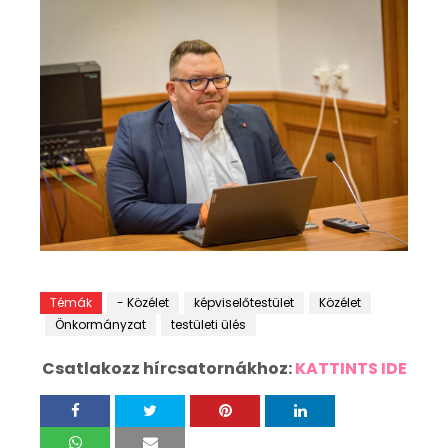
Témák
- Közélet
képviselőtestület
Közélet
Önkormányzat
testületi ülés
Csatlakozz hírcsatornákhoz:
KATTINTS IDE