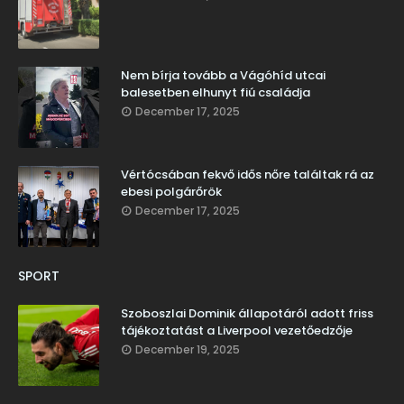
Nem bírja tovább a Vágóhíd utcai
balesetben elhunyt fiú családja
December 17, 2025
Vértócsában fekvő idős nőre találtak rá az
ebesi polgárőrök
December 17, 2025
SPORT
Szoboszlai Dominik állapotáról adott friss
tájékoztatást a Liverpool vezetőedzője
December 19, 2025