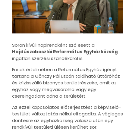
Soron kívüli napirendként szó esett a
Hajdúszoboszlói Református Egyházközség
ingatlan szerzési szándékáról is.
Ennek értelmében a Református Egyház igényt
tartana a Gönczy Pál utcán található úttörőház
és krízisszálló bizonyos területrészeire, amit az
egyház vagy megvásárolna vagy egy
csereingatlant adna a területért.
Az ezzel kapcsolatos előterjesztést
a képviselő-
testület
változtatás nélkül elfogadta. A végleges
döntésre az egyházközség válasza után egy
rendkívüli testületi ülésen kerülhet sor.