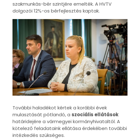
szakmunkás-bér szintjére emelték. A HVTV
dolgozói 12%-os bérfejlesztés kaptak.
További haladékot kértek a korábbi évek
mulasztását pótlandó, a
szociális ellátások
határidejére a vármegyei kormányhivataltól. A
kötelező feladataink ellátása érdekében további
intézkedés szükséges.