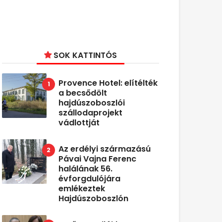
SOK KATTINTÓS
Provence Hotel: elítélték
a becsődölt
hajdúszoboszlói
szállodaprojekt
vádlottját
Az erdélyi származású
Pávai Vajna Ferenc
halálának 56.
évforgdulójára
emlékeztek
Hajdúszoboszlón