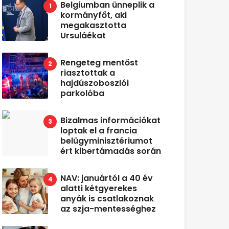
Belgiumban ünneplik a
kormányfőt, aki
megakasztotta
Ursuláékat
Rengeteg mentőst
riasztottak a
hajdúszoboszlói
parkolóba
Bizalmas információkat
loptak el a francia
belügyminisztériumot
ért kibertámadás során
NAV: januártól a 40 év
alatti kétgyerekes
anyák is csatlakoznak
az szja-mentességhez