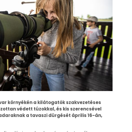
ar környékén a kilátogatók szakvezetéses
ttan védett túzokkal, és kis szerencsével
daraknak a tavaszi dürgését április 16-án,