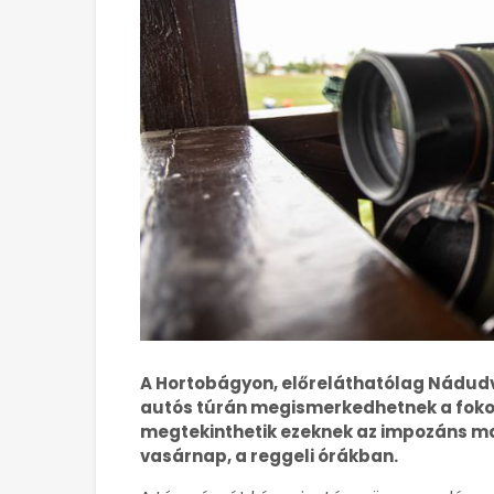
A Hortobágyon, előreláthatólag Nádudv
autós túrán megismerkedhetnek a fokozo
megtekinthetik ezeknek az impozáns ma
vasárnap, a reggeli órákban.