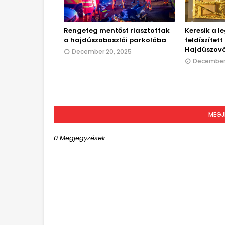
Rengeteg mentőst riasztottak
Keresik a l
a hajdúszoboszlói parkolóba
feldíszítet
Hajdúszov
December 20, 2025
December 
MEGJ
0 Megjegyzések