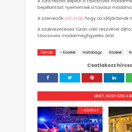
A túra részét képezi a távcsöves madármeg
bepillantást nyerhetnek a tavaszi madár
A szervezők
azt írták
, hogy az időjárásnak 
A szakvezetéses túrán való részvétel díjh
távcsöves madármegfigyelés árát.
Témák
- Közélet
Hortobágy
Közélet
N
Csatlakozz hírcs
LEHET, HOGY EZEK A 
- KÖZÉLET