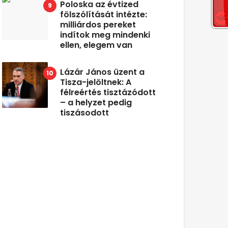
Poloska az évtized
fölszólítását intézte:
milliárdos pereket
indítok meg mindenki
ellen, elegem van
Lázár János üzent a
Tisza-jelöltnek: A
félreértés tisztázódott
– a helyzet pedig
tiszásodott