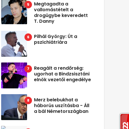
Megtagadta a
vallomástételt a
drogügybe keveredett
T. Danny
Pilhál György: Út a
pszichiátriára
Reagált a rendőrség:
ugorhat a Bindzsisztáni
elnök vezetői engedélye
Merz belebukhat a
háborús uszításba - Áll
a bál Németországban