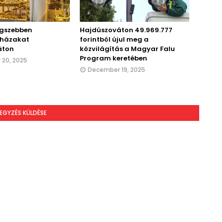
egszebben
Hajdúszováton 49.969.777
t házakat
forintból újul meg a
áton
közvilágítás a Magyar Falu
Program keretében
20, 2025
December 19, 2025
EGYZÉS KÜLDÉSE