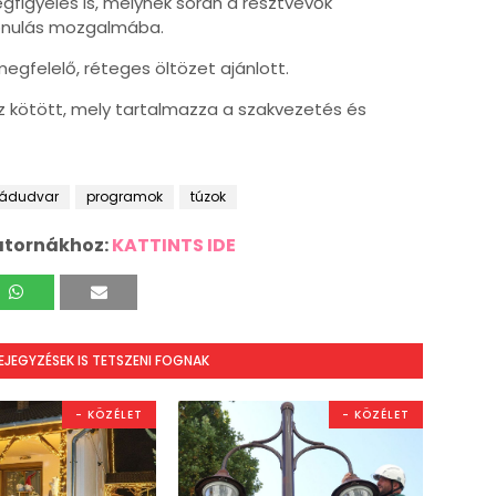
figyelés is, melynek során a résztvevők
vonulás mozgalmába.
megfelelő, réteges öltözet ajánlott.
oz kötött, mely tartalmazza a szakvezetés és
ádudvar
programok
túzok
atornákhoz:
KATTINTS IDE
BEJEGYZÉSEK IS TETSZENI FOGNAK
- KÖZÉLET
- KÖZÉLET