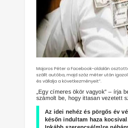
Majoros Péter a Facebook-oldalán osztott
szállt autóba, majd száz méter után igazol
és vállalja a következményeit”.
„Egy címeres ökör vagyok” – írja 
számolt be, hogy ittasan vezetett 
Az idei nehéz és pörgős év v
későn indultam haza kocsiva
Inkább szerencsé(m)re néhány