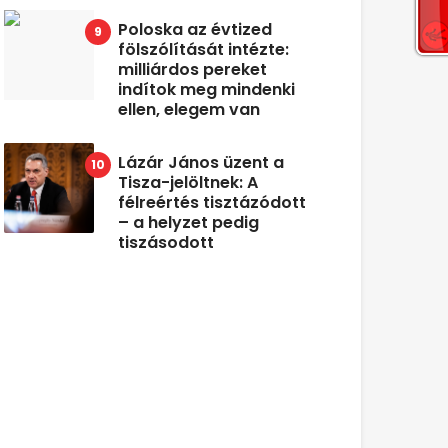
Poloska az évtized
fölszólítását intézte:
milliárdos pereket
indítok meg mindenki
ellen, elegem van
Lázár János üzent a
Tisza-jelöltnek: A
félreértés tisztázódott
– a helyzet pedig
tiszásodott