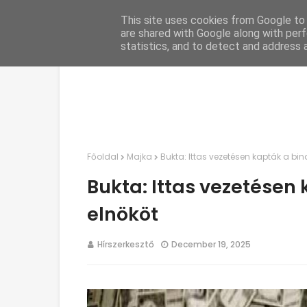
This site uses cookies from Google to d
C
are shared with Google along with perf
statistics, and to detect and address 
Főoldal
Majka
Bukta: Ittas vezetésen kapták a bin
Bukta: Ittas vezetésen 
elnököt
Hírszerkesztő
December 19, 2025