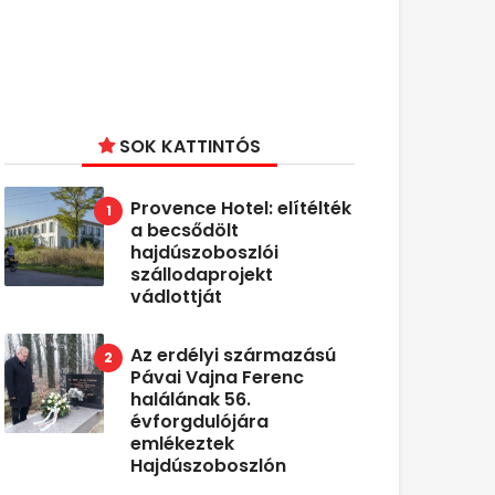
SOK KATTINTÓS
Provence Hotel: elítélték
a becsődölt
hajdúszoboszlói
szállodaprojekt
vádlottját
Az erdélyi származású
Pávai Vajna Ferenc
halálának 56.
évforgdulójára
emlékeztek
Hajdúszoboszlón