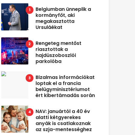
Belgiumban ünneplik a
kormányfőt, aki
megakasztotta
Ursuláékat
Rengeteg mentőst
riasztottak a
hajdúszoboszlói
parkolóba
Bizalmas információkat
loptak el a francia
belügyminisztériumot
ért kibertámadás során
NAV: januártól a 40 év
alatti kétgyerekes
anyák is csatlakoznak
az szja-mentességhez