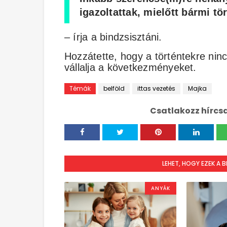
igazoltattak, mielőtt bármi tö
– írja a bindzsisztáni.
Hozzátette, hogy a történtekre nin
vállalja a következményeket.
Témák
belföld
ittas vezetés
Majka
Csatlakozz hírcs
LEHET, HOGY EZEK A 
ANYÁK