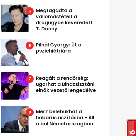
Megtagadta a
vallomástételt a
drogügybe keveredett
T. Danny
Pilhál György: Út a
pszichiátriára
Reagált a rendőrség:
ugorhat a Bindzsisztáni
elnök vezetői engedélye
Merz belebukhat a
háborús uszításba - Áll
a bál Németországban