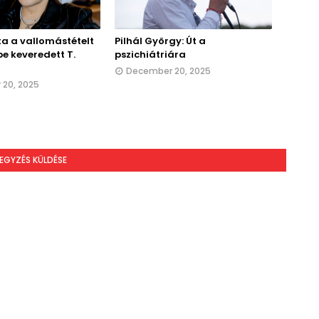
 a vallomástételt
Pilhál György: Út a
e keveredett T.
pszichiátriára
December 20, 2025
20, 2025
EGYZÉS KÜLDÉSE