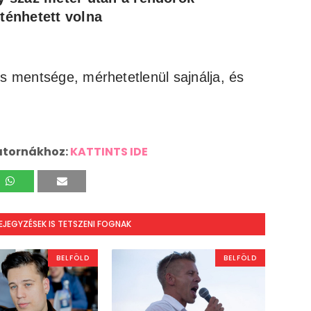
rténhetett volna
cs mentsége, mérhetetlenül sajnálja, és
atornákhoz:
KATTINTS IDE
BEJEGYZÉSEK IS TETSZENI FOGNAK
BELFÖLD
BELFÖLD