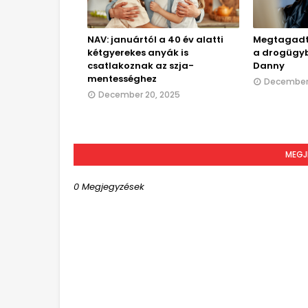
NAV: januártól a 40 év alatti
Megtagadta
kétgyerekes anyák is
a drogügyb
csatlakoznak az szja-
Danny
mentességhez
December 
December 20, 2025
MEGJ
0 Megjegyzések