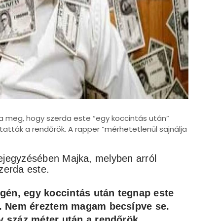
a meg, hogy szerda este “egy koccintás után”
tatták a rendőrök. A rapper “mérhetetlenül sajnálja
bejegyzésében Majka, melyben arról
szerda este.
égén, egy koccintás után tegnap este
l. Nem éreztem magam becsípve se.
 száz méter után a rendőrök