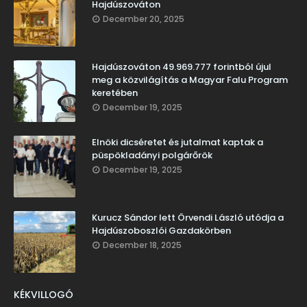
Hajdúszováton
December 20, 2025
Hajdúszováton 49.969.777 forintból újul
meg a közvilágítás a Magyar Falu Program
keretében
December 19, 2025
Elnöki dicséretet és jutalmat kaptak a
püspökladányi polgárőrök
December 19, 2025
Kurucz Sándor lett Örvendi László utódja a
Hajdúszoboszlói Gazdakörben
December 18, 2025
KÉKVILLOGÓ