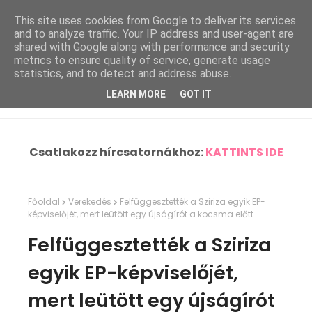
This site uses cookies from Google to deliver its services
and to analyze traffic. Your IP address and user-agent are
shared with Google along with performance and security
metrics to ensure quality of service, generate usage
statistics, and to detect and address abuse.
LEARN MORE
GOT IT
Csatlakozz hírcsatornákhoz:
KATTINTS IDE
Főoldal
Verekedés
Felfüggesztették a Sziriza egyik EP-
képviselőjét, mert leütött egy újságírót a kocsma előtt
Felfüggesztették a Sziriza
egyik EP-képviselőjét,
mert leütött egy újságírót