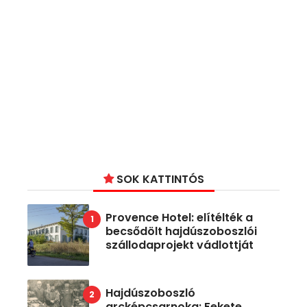
SOK KATTINTÓS
Provence Hotel: elítélték a
becsődölt hajdúszoboszlói
szállodaprojekt vádlottját
Hajdúszoboszló
arcképcsarnoka: Fekete