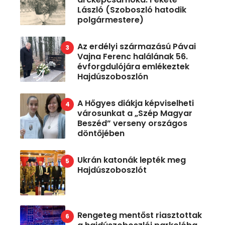
László (Szoboszló hatodik
polgármestere)
Az erdélyi származású Pávai
Vajna Ferenc halálának 56.
évforgdulójára emlékeztek
Hajdúszoboszlón
A Hőgyes diákja képviselheti
városunkat a „Szép Magyar
Beszéd” verseny országos
döntőjében
Ukrán katonák lepték meg
Hajdúszoboszlót
Rengeteg mentőst riasztottak