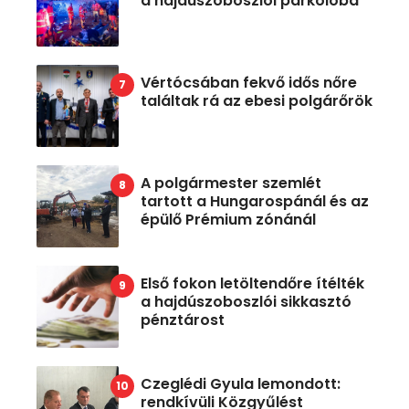
a hajdúszoboszlói parkolóba
Vértócsában fekvő idős nőre
találtak rá az ebesi polgárőrök
A polgármester szemlét
tartott a Hungarospánál és az
épülő Prémium zónánál
Első fokon letöltendőre ítélték
a hajdúszoboszlói sikkasztó
pénztárost
Czeglédi Gyula lemondott:
rendkívüli Közgyűlést