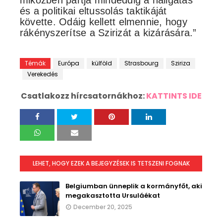
miközben pártja mindeddig a hallgatás
és a politikai eltussolás taktikáját
követte. Odáig kellett elmennie, hogy
rákényszerítse a Szirizát a kizárására.”
Témák
Európa
külföld
Strasbourg
Sziriza
Verekedés
Csatlakozz hírcsatornákhoz:
KATTINTS IDE
LEHET, HOGY EZEK A BEJEGYZÉSEK IS TETSZENI FOGNAK
Belgiumban ünneplik a kormányfőt, aki
megakasztotta Ursuláékat
December 20, 2025