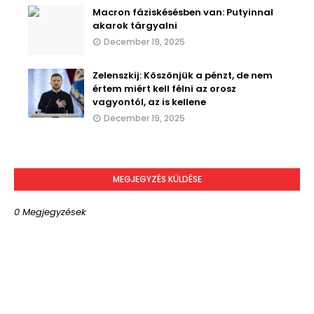
Macron fáziskésésben van: Putyinnal
akarok tárgyalni
December 19, 2025
Zelenszkij: Köszönjük a pénzt, de nem
értem miért kell félni az orosz
vagyontól, az is kellene
December 19, 2025
MEGJEGYZÉS KÜLDÉSE
0 Megjegyzések