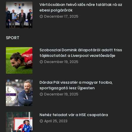
Vértócsában fekvő idős nőre találtak rá az
ebesi polgárőrök
December 17, 2025
SPORT
Szoboszlai Dominik állapotáról adott friss
tájékoztatást a Liverpool vezetőedzője
December 19, 2025
Dárdai Pál visszatér a magyar fociba,
sportigazgató lesz Újpesten
December 19, 2025
Nehéz feladat vár a HSE csapatára
April 25, 2023