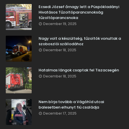
Ecsedi József őrnagy lett a Püspökladányi
Hivatásos Tűzoltóparancsnokság
tűzoltóparancsnoka
December 19, 2025
Nagy volt a készültség, tűzoltók vonultak a
szoboszlói szállodához
December 18, 2025
Hatalmas lángok csaptak fel Tiszacsegén
December 18, 2025
Nem bírja tovább a Vágóhíd utcai
balesetben elhunyt fiú családja
December 17, 2025