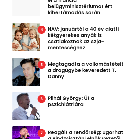
el a francia
belügyminisztériumot ért
kibertámadás során
NAV: januártól a 40 év alatti
kétgyerekes anyák is
csatlakoznak az szja-
mentességhez
Megtagadta a vallomástételt
a drogügybe keveredett T.
Danny
Pilhál György: Út a
pszichiátriára
Reagált a rendőrség: ugorhat
a Bindzsisztáni elnök vezetői