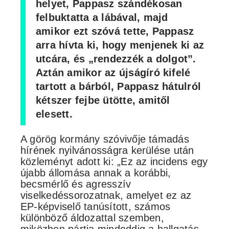
helyet, Pappasz szándékosan
felbuktatta a lábával, majd
amikor ezt szóvá tette, Pappasz
arra hívta ki, hogy menjenek ki az
utcára, és „rendezzék a dolgot”.
Aztán amikor az újságíró kifelé
tartott a bárból, Pappasz hátulról
kétszer fejbe ütötte, amitől
elesett.
A görög kormány szóvivője támadás
hírének nyilvánosságra kerülése után
közleményt adott ki: „Ez az incidens egy
újabb állomása annak a korábbi,
becsmérlő és agresszív
viselkedéssorozatnak, amelyet ez az
EP-képviselő tanúsított, számos
különböző áldozattal szemben,