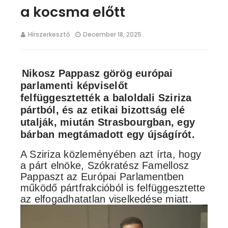
a kocsma előtt
Hírszerkesztő
December 18, 2025
Nikosz Pappasz görög európai
parlamenti képviselőt
felfüggesztették a baloldali Sziriza
pártból, és az etikai bizottság elé
utalják, miután Strasbourgban, egy
bárban megtámadott egy újságírót.
A Sziriza közleményében azt írta, hogy
a párt elnöke, Szókratész Famellosz
Pappaszt az Európai Parlamentben
működő pártfrakcióból is felfüggesztette
az elfogadhatatlan viselkedése miatt.