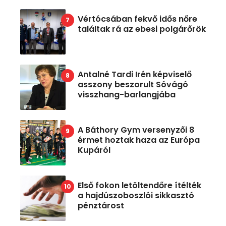
Vértócsában fekvő idős nőre
találtak rá az ebesi polgárőrök
Antalné Tardi Irén képviselő
asszony beszorult Sóvágó
visszhang-barlangjába
A Báthory Gym versenyzői 8
érmet hoztak haza az Európa
Kupáról
Első fokon letöltendőre ítélték
a hajdúszoboszlói sikkasztó
pénztárost