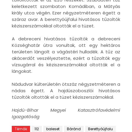
keletkezett szombaton Komádiban, a Mátyás
király utca végén. Ezer négyzetméteren égett a
száraz avar. A berettyóújfalui hivatásos tűzoltók
kéziszerszámokkal oltották el a tüzet.
A debreceni hivatásos tűzoltók a debreceni
Községhatár útra vonultak, ott egy hektáros
területen lángolt a vágástéri hulladék. A tűz az
akácerdőt veszélyeztette, ezért a tűzoltók egy
vízsugárral és kéziszerszámokkal oltották el a
lángokat.
Nádudvar külterületén ötszáz négyzetméteren a
nádas égett. A hajdúszoboszlói hivatásos
tűzoltók oltották el a tüzet kéziszerszámokkal.
Hajdú-Bihar Megyei Katasztrófavédelmi
Igazgatóság
Témák
112
baleset
Báránd
Berettyóújfalu