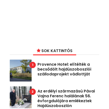
SOK KATTINTÓS
Provence Hotel: elítélték a
becsődölt hajdúszoboszlói
szállodaprojekt vádlottját
Az erdélyi származású Pávai
Vajna Ferenc halálának 56.
évforgdulójára emlékeztek
Hajdúszoboszlón