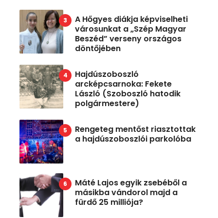
A Hőgyes diákja képviselheti
városunkat a „Szép Magyar
Beszéd” verseny országos
döntőjében
Hajdúszoboszló
arcképcsarnoka: Fekete
László (Szoboszló hatodik
polgármestere)
Rengeteg mentőst riasztottak
a hajdúszoboszlói parkolóba
Máté Lajos egyik zsebéből a
másikba vándorol majd a
fürdő 25 milliója?