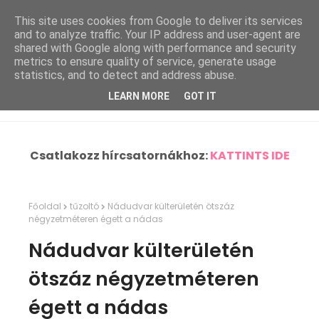
This site uses cookies from Google to deliver its services
and to analyze traffic. Your IP address and user-agent are
shared with Google along with performance and security
metrics to ensure quality of service, generate usage
statistics, and to detect and address abuse.
LEARN MORE
GOT IT
Csatlakozz hírcsatornákhoz:
KATTINTS IDE
Főoldal
tűzoltó
Nádudvar külterületén ötszáz
négyzetméteren égett a nádas
Nádudvar külterületén
ötszáz négyzetméteren
égett a nádas