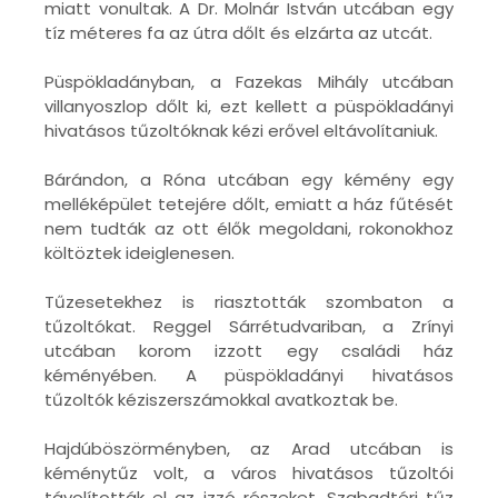
miatt vonultak. A Dr. Molnár István utcában egy
tíz méteres fa az útra dőlt és elzárta az utcát.
Püspökladányban, a Fazekas Mihály utcában
villanyoszlop dőlt ki, ezt kellett a püspökladányi
hivatásos tűzoltóknak kézi erővel eltávolítaniuk.
Bárándon, a Róna utcában egy kémény egy
melléképület tetejére dőlt, emiatt a ház fűtését
nem tudták az ott élők megoldani, rokonokhoz
költöztek ideiglenesen.
Tűzesetekhez is riasztották szombaton a
tűzoltókat. Reggel Sárrétudvariban, a Zrínyi
utcában korom izzott egy családi ház
kéményében. A püspökladányi hivatásos
tűzoltók kéziszerszámokkal avatkoztak be.
Hajdúböszörményben, az Arad utcában is
kéménytűz volt, a város hivatásos tűzoltói
távolították el az izzó részeket. Szabadtéri tűz