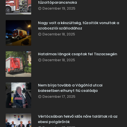
tűzoltóparancsnoka
December 19, 2025
Nagy volt a készültség, tűzoltók vonultak a
szoboszlói szállodához
December 18, 2025
Hatalmas lángok csaptak fel Tiszacsegén
December 18, 2025
Nem bírja tovább a Vágóhíd utcai
balesetben elhunyt fiú családja
December 17, 2025
Vértócsában fekvő idős nőre találtak rá az
ebesi polgárőrök