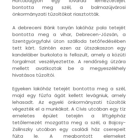
Hortobágyon egy lovarda lemeztetejét
bontotta meg szél, a balmazújvárosi
önkormányzati tűzoltókat riasztották.
A debreceni Bánk tanyán lakóház pala tetejét
bontotta meg a vihar, Debrecen-Józsán, a
Szentgyörgyfalvi úton szálloda tetőfedésében
tett kárt. Szintén ezen az útszakaszon egy
kandeláber burkolata is fellazult, amely a közúti
forgalmat veszélyeztette. A rendőrség útzára
mellett avatkoztak be a megyeszékhely
hivatásos tűzoltói.
Egyeken lakóház tetejét bontotta meg a szél,
majd egy fűzfa ágát kellett levágniuk, amely
lehasadt. Az egyeki önkormányzati tűzoltók
végezték el a munkákat. A Cívis utcában egy tíz
emeletes épület tetején a liftgépház
tetőlemezét mozgatta meg a szél, a Bajcsy-
Zsilinszky utcában egy családi ház cserepeit
fújta le. A megbontott elemeket