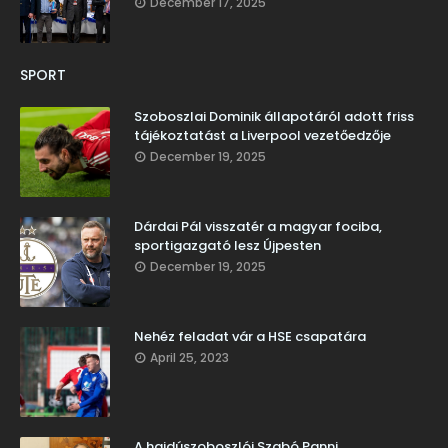
December 17, 2025
SPORT
Szoboszlai Dominik állapotáról adott friss
tájékoztatást a Liverpool vezetőedzője
December 19, 2025
Dárdai Pál visszatér a magyar fociba,
sportigazgató lesz Újpesten
December 19, 2025
Nehéz feladat vár a HSE csapatára
April 25, 2023
A hajdúszoboszlói Szabó Panni