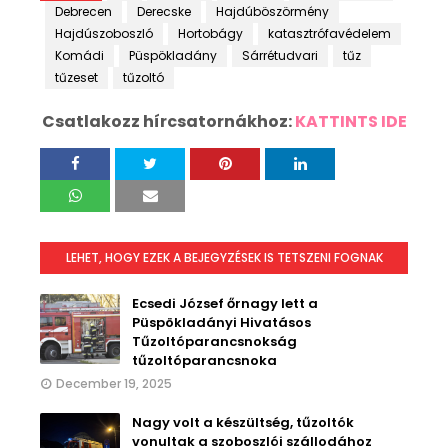
Debrecen
Derecske
Hajdúböszörmény
Hajdúszoboszló
Hortobágy
katasztrófavédelem
Komádi
Püspökladány
Sárrétudvari
tűz
tűzeset
tűzoltó
Csatlakozz hírcsatornákhoz:
KATTINTS IDE
LEHET, HOGY EZEK A BEJEGYZÉSEK IS TETSZENI FOGNAK
Ecsedi József őrnagy lett a
Püspökladányi Hivatásos
Tűzoltóparancsnokság
tűzoltóparancsnoka
December 19, 2025
Nagy volt a készültség, tűzoltók
vonultak a szoboszlói szállodához