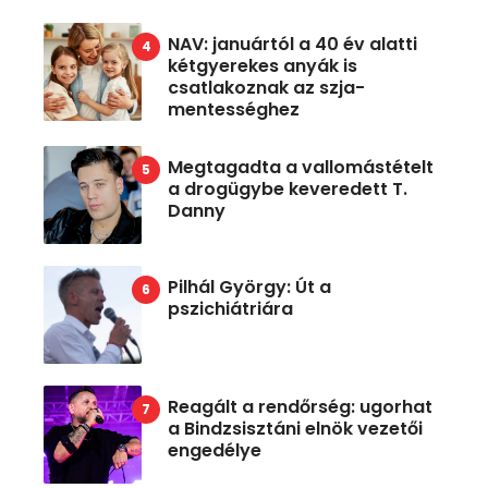
NAV: januártól a 40 év alatti
kétgyerekes anyák is
csatlakoznak az szja-
mentességhez
Megtagadta a vallomástételt
a drogügybe keveredett T.
Danny
Pilhál György: Út a
pszichiátriára
Reagált a rendőrség: ugorhat
a Bindzsisztáni elnök vezetői
engedélye