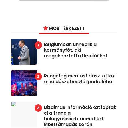
MOST ÉRKEZETT
Belgiumban ünneplik a
kormányfőt, aki
megakasztotta Ursuláékat
Rengeteg mentőst riasztottak
a hajdúszoboszlói parkolóba
Bizalmas információkat loptak
el a francia
belügyminisztériumot ért
kibertámadás során