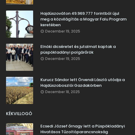
Hajdúszováton 49.969.777 forintból újul
meg a közvilágítás a Magyar Falu Program
keretében
December 19, 2025
Elnöki dicséretet és jutalmat kaptak a
püspökladányi polgárőrök
December 19, 2025
Kurucz Sándor lett Örvendi László utódja a
Hajdúszoboszlói Gazdakörben
December 18, 2025
KÉKVILLOGÓ
Ecsedi József őrnagy lett a Püspökladányi
Hivatásos Tűzoltóparancsnokság