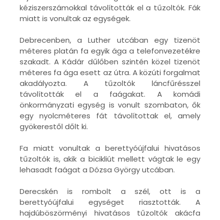
kéziszerszámokkal távolították el a tűzoltók. Fák
miatt is vonultak az egységek.
Debrecenben, a Luther utcában egy tizenöt
méteres platán fa egyik ága a telefonvezetékre
szakadt. A Kádár dűlőben szintén közel tizenöt
méteres fa ága esett az útra. A közúti forgalmat
akadályozta. A tűzoltók láncfűrésszel
távolították el a faágakat. A komádi
önkormányzati egység is vonult szombaton, ők
egy nyolcméteres fát távolítottak el, amely
gyökerestől dőlt ki.
Fa miatt vonultak a berettyóújfalui hivatásos
tűzoltók is, akik a bicikliút mellett vágtak le egy
lehasadt faágat a Dózsa György utcában.
Derecskén is rombolt a szél, ott is a
berettyóújfalui egységet riasztották. A
hajdúböszörményi hivatásos tűzoltók akácfa