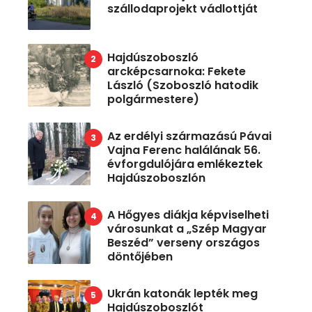
szállodaprojekt vádlottját
Hajdúszoboszló
arcképcsarnoka: Fekete
László (Szoboszló hatodik
polgármestere)
Az erdélyi származású Pávai
Vajna Ferenc halálának 56.
évforgdulójára emlékeztek
Hajdúszoboszlón
A Hőgyes diákja képviselheti
városunkat a „Szép Magyar
Beszéd” verseny országos
döntőjében
Ukrán katonák lepték meg
Hajdúszoboszlót