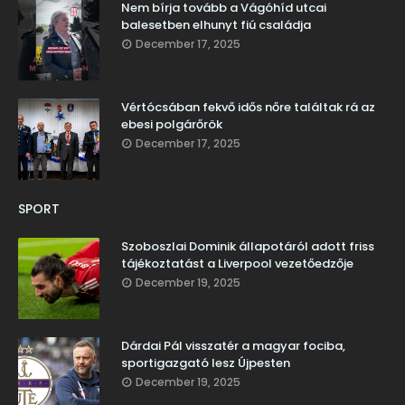
Nem bírja tovább a Vágóhíd utcai
balesetben elhunyt fiú családja
December 17, 2025
Vértócsában fekvő idős nőre találtak rá az
ebesi polgárőrök
December 17, 2025
SPORT
Szoboszlai Dominik állapotáról adott friss
tájékoztatást a Liverpool vezetőedzője
December 19, 2025
Dárdai Pál visszatér a magyar fociba,
sportigazgató lesz Újpesten
December 19, 2025