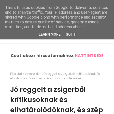
This site uses cookies from Google to deliver its services
and to analyze traffic. Your IP address and user-agent are
shared with Google along with performance and security
metrics to ensure quality of service, generate usage
statistics, and to detect and address abuse.
LEARN MORE
GOT IT
Csatlakozz hírcsatornákhoz:
KATTINTS IDE
Főoldal
vezércikk
Jó reggelt a zsigerből kritikusoknak és
elhatárolódóknak, és szép napot mindenkinek
Jó reggelt a zsigerből
kritikusoknak és
elhatárolódóknak, és szép