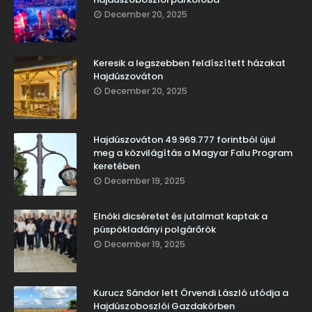
December 20, 2025
Keresik a legszebben feldíszített házakat
Hajdúszováton
December 20, 2025
Hajdúszováton 49.969.777 forintból újul
meg a közvilágítás a Magyar Falu Program
keretében
December 19, 2025
Elnöki dicséretet és jutalmat kaptak a
püspökladányi polgárőrök
December 19, 2025
Kurucz Sándor lett Örvendi László utódja a
Hajdúszoboszlói Gazdakörben