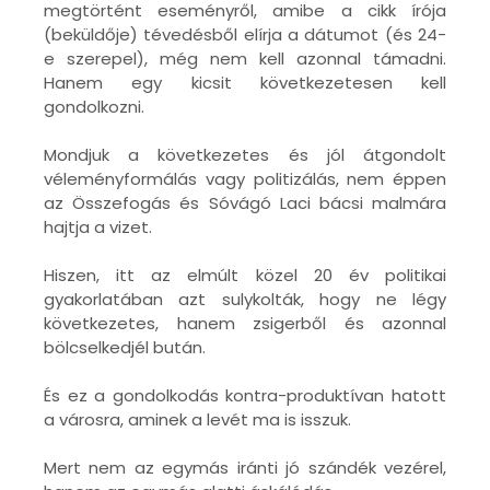
megtörtént eseményről, amibe a cikk írója
(beküldője) tévedésből elírja a dátumot (és 24-
e szerepel), még nem kell azonnal támadni.
Hanem egy kicsit következetesen kell
gondolkozni.
Mondjuk a következetes és jól átgondolt
véleményformálás vagy politizálás, nem éppen
az Összefogás és Sóvágó Laci bácsi malmára
hajtja a vizet.
Hiszen, itt az elmúlt közel 20 év politikai
gyakorlatában azt sulykolták, hogy ne légy
következetes, hanem zsigerből és azonnal
bölcselkedjél bután.
És ez a gondolkodás kontra-produktívan hatott
a városra, aminek a levét ma is isszuk.
Mert nem az egymás iránti jó szándék vezérel,