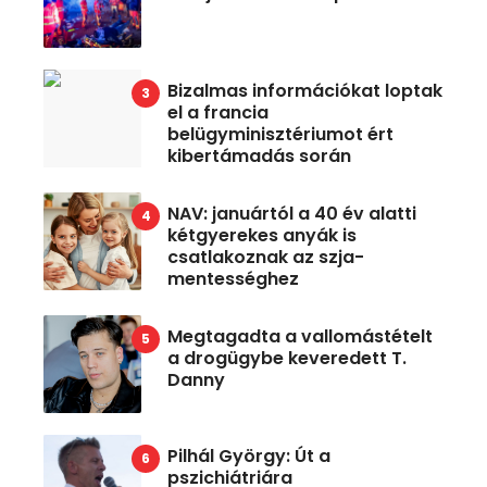
Bizalmas információkat loptak
el a francia
belügyminisztériumot ért
kibertámadás során
NAV: januártól a 40 év alatti
kétgyerekes anyák is
csatlakoznak az szja-
mentességhez
Megtagadta a vallomástételt
a drogügybe keveredett T.
Danny
Pilhál György: Út a
pszichiátriára