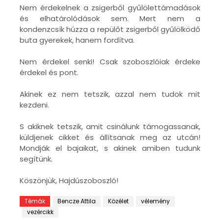
Nem érdekelnek a zsigerből gyűlölettámadások
és elhatárolódások sem. Mert nem a
kondenzcsík húzza a repülőt zsigerből gyűlölködő
buta gyerekek, hanem fordítva.
Nem érdekel senki! Csak szoboszlóiak érdeke
érdekel és pont.
Akinek ez nem tetszik, azzal nem tudok mit
kezdeni.
S akiknek tetszik, amit csinálunk támogassanak,
küldjenek cikket és állítsanak meg az utcán!
Mondják el bajaikat, s akinek amiben tudunk
segítünk.
Köszönjük, Hajdúszoboszló!
Témák
Bencze Attila
Közélet
vélemény
vezércikk