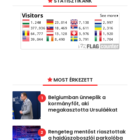
STATISZTIKÁNK
MOST ÉRKEZETT
Belgiumban ünneplik a
kormányfőt, aki
megakasztotta Ursuláékat
Rengeteg mentőst riasztottak
a hajdúszoboszlói parkolóba