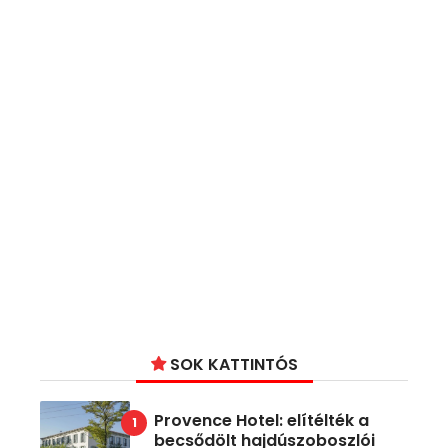
SOK KATTINTÓS
Provence Hotel: elítélték a
becsődölt hajdúszoboszlói