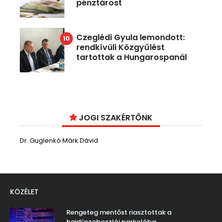
pénztárost
Czeglédi Gyula lemondott:
rendkívüli Közgyűlést
tartottak a Hungarospanál
JOGI SZAKÉRTŐNK
Dr. Guglenkó Márk Dávid
KÖZÉLET
Rengeteg mentőst riasztottak a
hajdúszoboszlói parkolóba