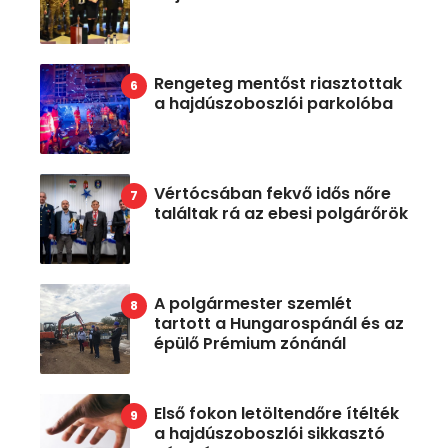
Rengeteg mentőst riasztottak
a hajdúszoboszlói parkolóba
Vértócsában fekvő idős nőre
találtak rá az ebesi polgárőrök
A polgármester szemlét
tartott a Hungarospánál és az
épülő Prémium zónánál
Első fokon letöltendőre ítélték
a hajdúszoboszlói sikkasztó