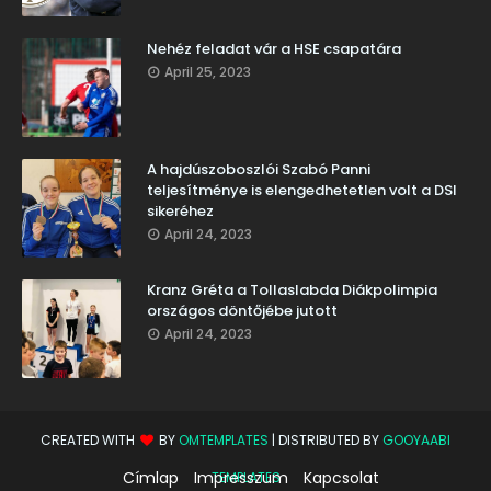
Nehéz feladat vár a HSE csapatára
April 25, 2023
A hajdúszoboszlói Szabó Panni
teljesítménye is elengedhetetlen volt a DSI
sikeréhez
April 24, 2023
Kranz Gréta a Tollaslabda Diákpolimpia
országos döntőjébe jutott
April 24, 2023
CREATED WITH
BY
OMTEMPLATES
| DISTRIBUTED BY
GOOYAABI
Címlap
Impresszum
Kapcsolat
TEMPLATES