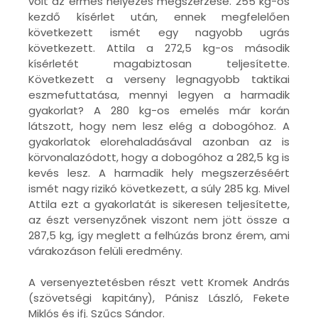
volt az érmes helyezés megszerzése. 255 kg-os
kezdő kísérlet után, ennek megfelelően
következett ismét egy nagyobb ugrás
következett. Attila a 272,5 kg-os második
kísérletét magabiztosan teljesítette.
Következett a verseny legnagyobb taktikai
eszmefuttatása, mennyi legyen a harmadik
gyakorlat? A 280 kg-os emelés már korán
látszott, hogy nem lesz elég a dobogóhoz. A
gyakorlatok elorehaladásával azonban az is
körvonalazódott, hogy a dobogóhoz a 282,5 kg is
kevés lesz. A harmadik hely megszerzéséért
ismét nagy rizikó következett, a súly 285 kg. Mivel
Attila ezt a gyakorlatát is sikeresen teljesítette,
az észt versenyzőnek viszont nem jött össze a
287,5 kg, így meglett a felhúzás bronz érem, ami
várakozáson felüli eredmény.
A versenyeztetésben részt vett Kromek András
(szövetségi kapitány), Pánisz László, Fekete
Miklós és ifj. Szűcs Sándor.