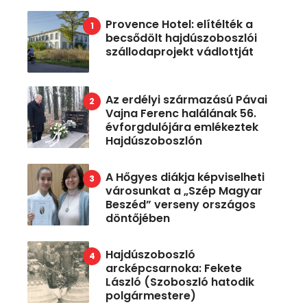
Provence Hotel: elítélték a
becsődölt hajdúszoboszlói
szállodaprojekt vádlottját
Az erdélyi származású Pávai
Vajna Ferenc halálának 56.
évforgdulójára emlékeztek
Hajdúszoboszlón
A Hőgyes diákja képviselheti
városunkat a „Szép Magyar
Beszéd” verseny országos
döntőjében
Hajdúszoboszló
arcképcsarnoka: Fekete
László (Szoboszló hatodik
polgármestere)