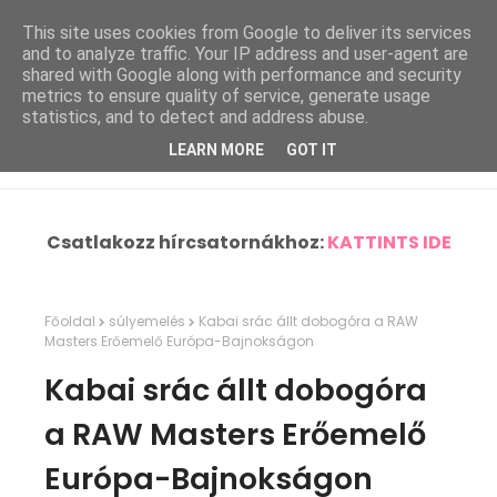
This site uses cookies from Google to deliver its services
and to analyze traffic. Your IP address and user-agent are
shared with Google along with performance and security
metrics to ensure quality of service, generate usage
statistics, and to detect and address abuse.
LEARN MORE
GOT IT
Csatlakozz hírcsatornákhoz:
KATTINTS IDE
Főoldal
súlyemelés
Kabai srác állt dobogóra a RAW
Masters Erőemelő Európa-Bajnokságon
Kabai srác állt dobogóra
a RAW Masters Erőemelő
Európa-Bajnokságon