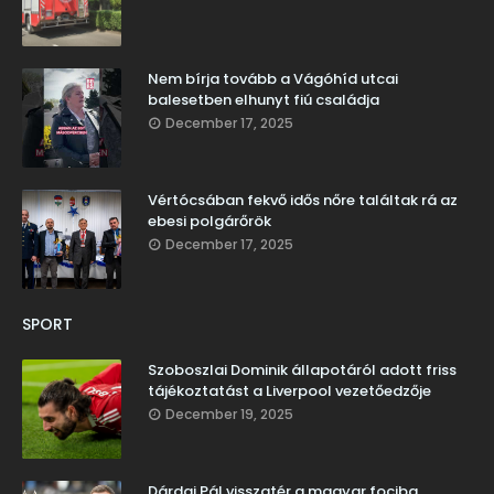
Nem bírja tovább a Vágóhíd utcai
balesetben elhunyt fiú családja
December 17, 2025
Vértócsában fekvő idős nőre találtak rá az
ebesi polgárőrök
December 17, 2025
SPORT
Szoboszlai Dominik állapotáról adott friss
tájékoztatást a Liverpool vezetőedzője
December 19, 2025
Dárdai Pál visszatér a magyar fociba,