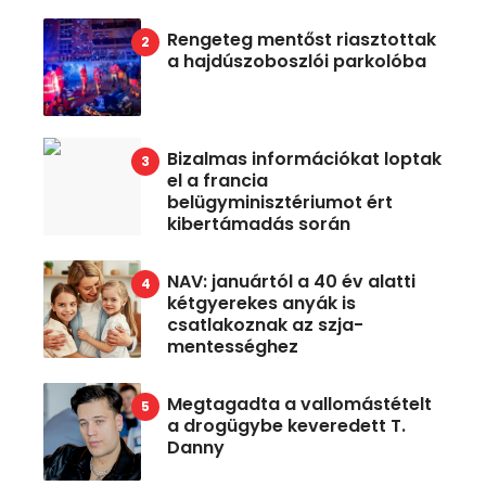
Rengeteg mentőst riasztottak
a hajdúszoboszlói parkolóba
Bizalmas információkat loptak
el a francia
belügyminisztériumot ért
kibertámadás során
NAV: januártól a 40 év alatti
kétgyerekes anyák is
csatlakoznak az szja-
mentességhez
Megtagadta a vallomástételt
a drogügybe keveredett T.
Danny