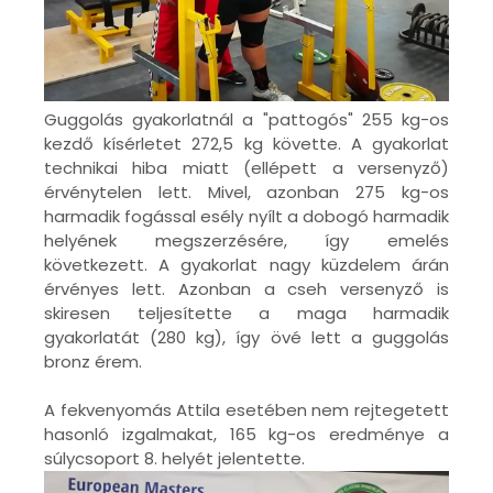
Guggolás gyakorlatnál a "pattogós" 255 kg-os
kezdő kísérletet 272,5 kg követte. A gyakorlat
technikai hiba miatt (ellépett a versenyző)
érvénytelen lett. Mivel, azonban 275 kg-os
harmadik fogással esély nyílt a dobogó harmadik
helyének megszerzésére, így emelés
következett. A gyakorlat nagy küzdelem árán
érvényes lett. Azonban a cseh versenyző is
skiresen teljesítette a maga harmadik
gyakorlatát (280 kg), így övé lett a guggolás
bronz érem.
A fekvenyomás Attila esetében nem rejtegetett
hasonló izgalmakat, 165 kg-os eredménye a
súlycsoport 8. helyét jelentette.