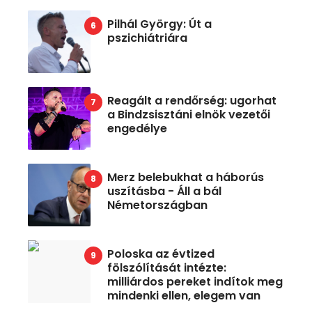
Pilhál György: Út a
pszichiátriára
Reagált a rendőrség: ugorhat
a Bindzsisztáni elnök vezetői
engedélye
Merz belebukhat a háborús
uszításba - Áll a bál
Németországban
Poloska az évtized
fölszólítását intézte:
milliárdos pereket indítok meg
mindenki ellen, elegem van