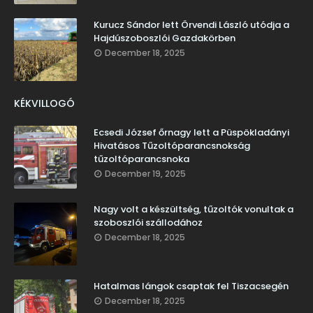
Kurucz Sándor lett Örvendi László utódja a
Hajdúszoboszlói Gazdakörben
December 18, 2025
KÉKVILLOGÓ
Ecsedi József őrnagy lett a Püspökladányi
Hivatásos Tűzoltóparancsnokság
tűzoltóparancsnoka
December 19, 2025
Nagy volt a készültség, tűzoltók vonultak a
szoboszlói szállodához
December 18, 2025
Hatalmas lángok csaptak fel Tiszacsegén
December 18, 2025