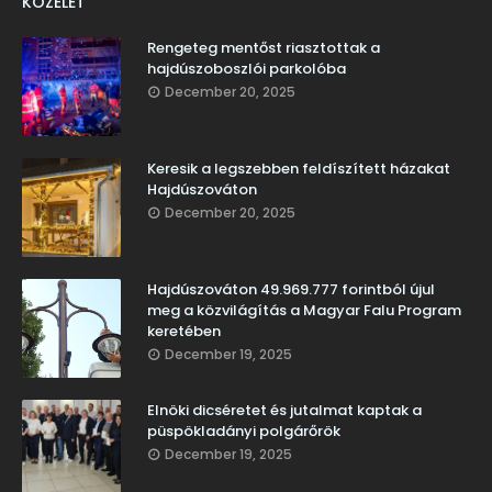
KÖZÉLET
Rengeteg mentőst riasztottak a
hajdúszoboszlói parkolóba
December 20, 2025
Keresik a legszebben feldíszített házakat
Hajdúszováton
December 20, 2025
Hajdúszováton 49.969.777 forintból újul
meg a közvilágítás a Magyar Falu Program
keretében
December 19, 2025
Elnöki dicséretet és jutalmat kaptak a
püspökladányi polgárőrök
December 19, 2025