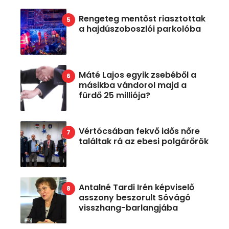
Rengeteg mentőst riasztottak
a hajdúszoboszlói parkolóba
Máté Lajos egyik zsebéből a
másikba vándorol majd a
fürdő 25 milliója?
Vértócsában fekvő idős nőre
találtak rá az ebesi polgárőrök
Antalné Tardi Irén képviselő
asszony beszorult Sóvágó
visszhang-barlangjába