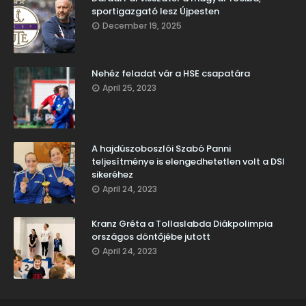
sportigazgató lesz Újpesten
December 19, 2025
Nehéz feladat vár a HSE csapatára
April 25, 2023
A hajdúszoboszlói Szabó Panni
teljesítménye is elengedhetetlen volt a DSI
sikeréhez
April 24, 2023
Kranz Gréta a Tollaslabda Diákpolimpia
országos döntőjébe jutott
April 24, 2023