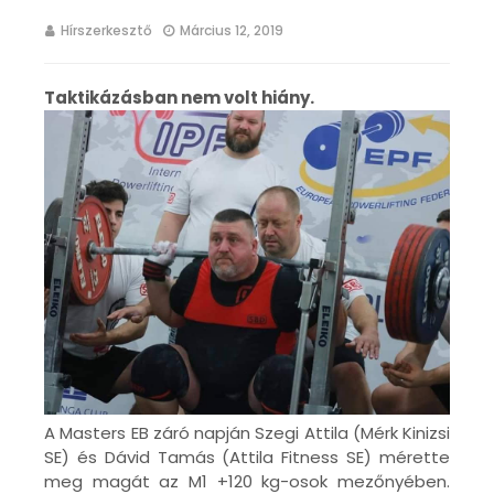
Hírszerkesztő
Március 12, 2019
Taktikázásban nem volt hiány.
A Masters EB záró napján Szegi Attila (Mérk Kinizsi
SE) és Dávid Tamás (Attila Fitness SE) mérette
meg magát az M1 +120 kg-osok mezőnyében.