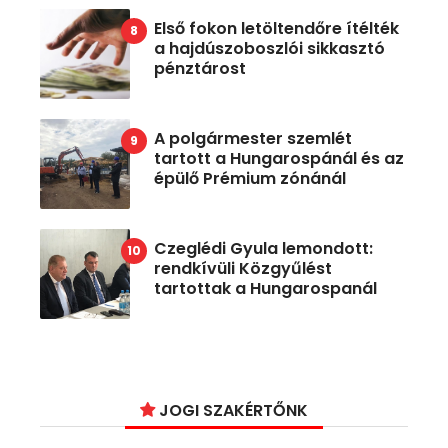
Első fokon letöltendőre ítélték
a hajdúszoboszlói sikkasztó
pénztárost
A polgármester szemlét
tartott a Hungarospánál és az
épülő Prémium zónánál
Czeglédi Gyula lemondott:
rendkívüli Közgyűlést
tartottak a Hungarospanál
JOGI SZAKÉRTŐNK