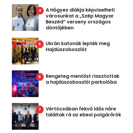
A Hőgyes diákja képviselheti
városunkat a „Szép Magyar
Beszéd” verseny országos
döntőjében
Ukrán katonák lepték meg
Hajdúszoboszlót
Rengeteg mentőst riasztottak
a hajdúszoboszlói parkolóba
Vértócsában fekvő idős nőre
találtak rá az ebesi polgárőrök