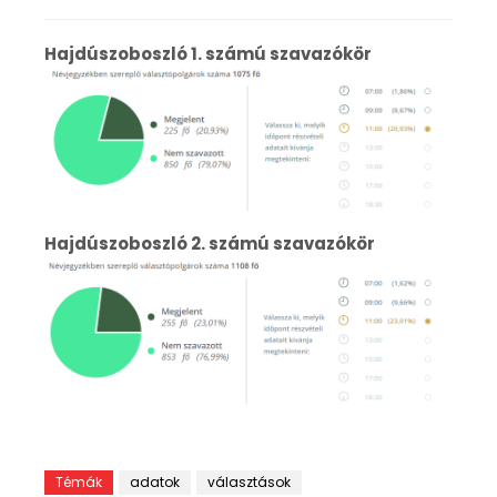
Hajdúszoboszló 1. számú szavazókör
Hajdúszoboszló 2. számú szavazókör
Témák
adatok
választások