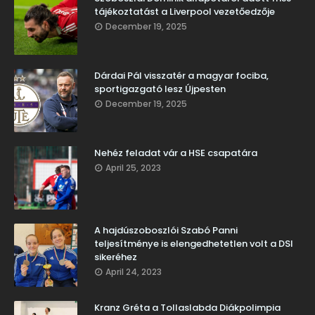
tájékoztatást a Liverpool vezetőedzője
December 19, 2025
Dárdai Pál visszatér a magyar fociba,
sportigazgató lesz Újpesten
December 19, 2025
Nehéz feladat vár a HSE csapatára
April 25, 2023
A hajdúszoboszlói Szabó Panni
teljesítménye is elengedhetetlen volt a DSI
sikeréhez
April 24, 2023
Kranz Gréta a Tollaslabda Diákpolimpia