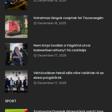
December 18, 2025
Hatalmas lángok csaptak fel Tiszacsegén
December 18, 2025
Nem bírja tovább a Vágóhíd utcai
balesetben elhunyt fiú családja
December 17, 2025
Vértócsában fekvő idős nőre találtak rá az
ebesi polgárőrök
December 17, 2025
SPORT
Szoboszlai Dominik állapotáról adott friss