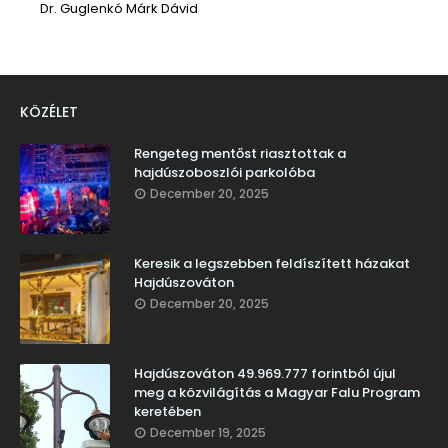
Dr. Guglenkó Márk Dávid
KÖZÉLET
Rengeteg mentőst riasztottak a
hajdúszoboszlói parkolóba
December 20, 2025
Keresik a legszebben feldíszített házakat
Hajdúszováton
December 20, 2025
Hajdúszováton 49.969.777 forintból újul
meg a közvilágítás a Magyar Falu Program
keretében
December 19, 2025