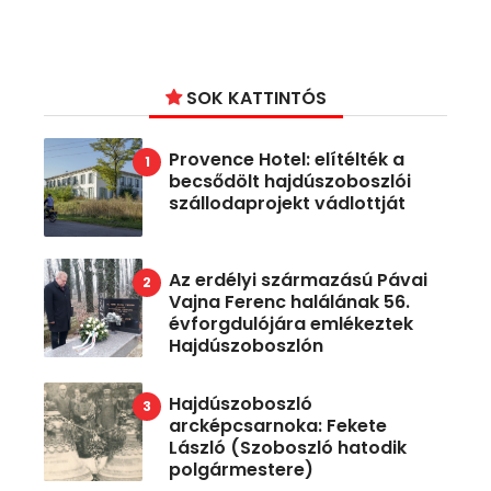
SOK KATTINTÓS
Provence Hotel: elítélték a
becsődölt hajdúszoboszlói
szállodaprojekt vádlottját
Az erdélyi származású Pávai
Vajna Ferenc halálának 56.
évforgdulójára emlékeztek
Hajdúszoboszlón
Hajdúszoboszló
arcképcsarnoka: Fekete
László (Szoboszló hatodik
polgármestere)