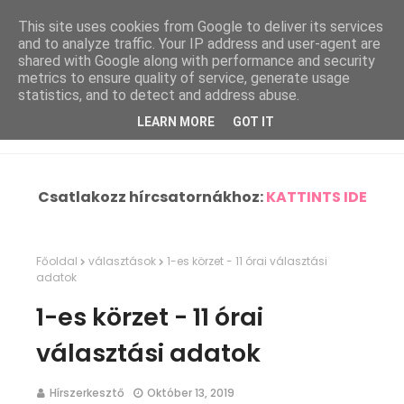
This site uses cookies from Google to deliver its services
and to analyze traffic. Your IP address and user-agent are
shared with Google along with performance and security
metrics to ensure quality of service, generate usage
statistics, and to detect and address abuse.
LEARN MORE
GOT IT
Csatlakozz hírcsatornákhoz:
KATTINTS IDE
Főoldal
választások
1-es körzet - 11 órai választási
adatok
1-es körzet - 11 órai
választási adatok
Hírszerkesztő
Október 13, 2019