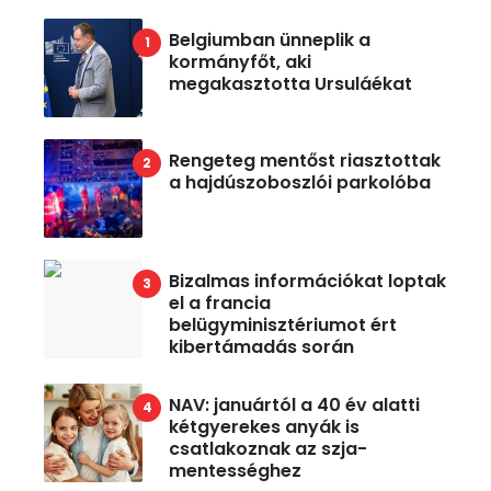
Belgiumban ünneplik a
kormányfőt, aki
megakasztotta Ursuláékat
Rengeteg mentőst riasztottak
a hajdúszoboszlói parkolóba
Bizalmas információkat loptak
el a francia
belügyminisztériumot ért
kibertámadás során
NAV: januártól a 40 év alatti
kétgyerekes anyák is
csatlakoznak az szja-
mentességhez