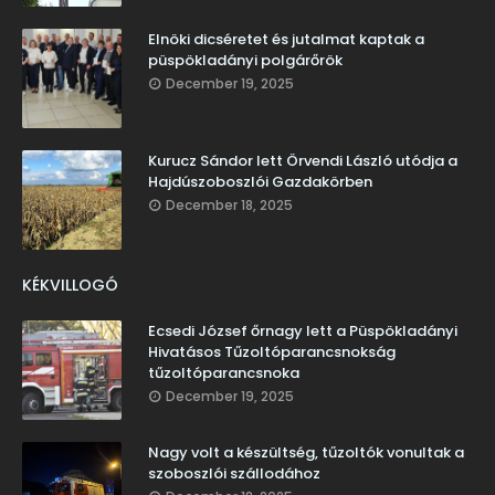
Elnöki dicséretet és jutalmat kaptak a
püspökladányi polgárőrök
December 19, 2025
Kurucz Sándor lett Örvendi László utódja a
Hajdúszoboszlói Gazdakörben
December 18, 2025
KÉKVILLOGÓ
Ecsedi József őrnagy lett a Püspökladányi
Hivatásos Tűzoltóparancsnokság
tűzoltóparancsnoka
December 19, 2025
Nagy volt a készültség, tűzoltók vonultak a
szoboszlói szállodához