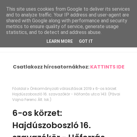
This site uses cookies from Google to deliver its services
and to analyze traffic. Your IP address and user-agent are
shared with Google along with performance and security
metrics to ensure quality of service, generate usage
statistics, and to detect and address abuse.
LEARN MORE
GOT IT
Csatlakozz hírcsatornákhoz:
KATTINTS IDE
Főoldal
Önkormányzati választások 2019
6-os körzet:
Hajdúszoboszló 16. szavazókör - Hőforrás utca 143. (Pávai
Vajna Ferenc Ált. Isk.)
6-os körzet:
Hajdúszoboszló 16.