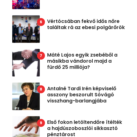
Vértócsában fekvő idős nőre
találtak rá az ebesi polgárőrök
Máté Lajos egyik zsebéből a
másikba vándorol majd a
fürdő 25 milliója?
Antalné Tardi Irén képviselő
asszony beszorult Sóvágó
visszhang-barlangjába
Első fokon letöltendőre ítélték
a hajdúszoboszlói sikkasztó
pénztárost