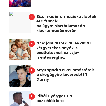
Bizalmas információkat loptak
el a francia
belügyminisztériumot ért
kibertámadás során
NAV: januártól a 40 év alatti
kétgyerekes anyák is
csatlakoznak az szja-
mentességhez
Megtagadta a vallomástételt
a drogügybe keveredett T.
Danny
Pilhál György: Út a
pszichiátriára