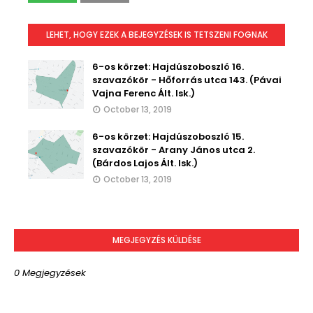
LEHET, HOGY EZEK A BEJEGYZÉSEK IS TETSZENI FOGNAK
6-os körzet: Hajdúszoboszló 16.
szavazókör - Hőforrás utca 143. (Pávai
Vajna Ferenc Ált. Isk.)
October 13, 2019
6-os körzet: Hajdúszoboszló 15.
szavazókör - Arany János utca 2.
(Bárdos Lajos Ált. Isk.)
October 13, 2019
MEGJEGYZÉS KÜLDÉSE
0 Megjegyzések