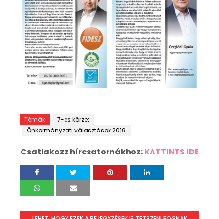
Témák
7-es körzet
Önkormányzati választások 2019
Csatlakozz hírcsatornákhoz:
KATTINTS IDE
LEHET, HOGY EZEK A BEJEGYZÉSEK IS TETSZENI FOGNAK