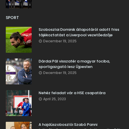
SPORT
Szoboszlai Dominik állapotáról adott friss
tájékoztatást a Liverpool vezetőedzője
December 19, 2025
Dárdai Pál visszatér a magyar fociba,
sportigazgató lesz Újpesten
December 19, 2025
Nehéz feladat vár a HSE csapatára
April 25, 2023
A hajdúszoboszlói Szabó Panni