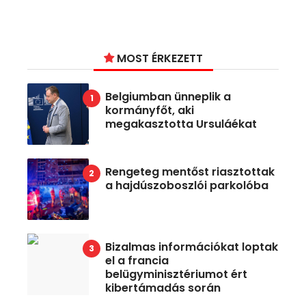
MOST ÉRKEZETT
Belgiumban ünneplik a
kormányfőt, aki
megakasztotta Ursuláékat
Rengeteg mentőst riasztottak
a hajdúszoboszlói parkolóba
Bizalmas információkat loptak
el a francia
belügyminisztériumot ért
kibertámadás során