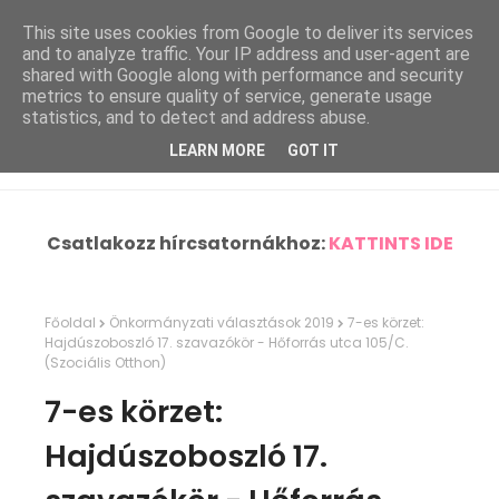
This site uses cookies from Google to deliver its services
and to analyze traffic. Your IP address and user-agent are
shared with Google along with performance and security
metrics to ensure quality of service, generate usage
statistics, and to detect and address abuse.
LEARN MORE
GOT IT
Csatlakozz hírcsatornákhoz:
KATTINTS IDE
Főoldal
Önkormányzati választások 2019
7-es körzet:
Hajdúszoboszló 17. szavazókör - Hőforrás utca 105/C.
(Szociális Otthon)
7-es körzet:
Hajdúszoboszló 17.