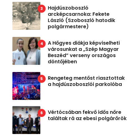
Hajdúszoboszló
arcképcsarnoka: Fekete
László (Szoboszló hatodik
polgármestere)
A Hőgyes diákja képviselheti
városunkat a „Szép Magyar
Beszéd” verseny országos
döntőjében
Rengeteg mentőst riasztottak
a hajdúszoboszlói parkolóba
Vértócsában fekvő idős nőre
találtak rá az ebesi polgárőrök