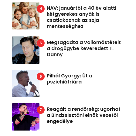
NAV: januártól a 40 év alatti
kétgyerekes anyák is
csatlakoznak az szja-
mentességhez
Megtagadta a vallomástételt
a drogügybe keveredett T.
Danny
Pilhál György: Út a
pszichiátriára
Reagált a rendőrség: ugorhat
a Bindzsisztáni elnök vezetői
engedélye