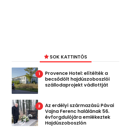
SOK KATTINTÓS
Provence Hotel: elítélték a
becsődölt hajdúszoboszlói
szállodaprojekt vádlottját
Az erdélyi származású Pávai
Vajna Ferenc halálának 56.
évforgdulójára emlékeztek
Hajdúszoboszlón