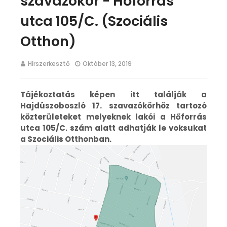
szavazókör - Hőforrás
utca 105/C. (Szociális
Otthon)
Hírszerkesztő
Október 13, 2019
Tájékoztatás képen itt találják a
Hajdúszoboszló 17. szavazókörhöz tartozó
közterületeket melyeknek lakói a Hőforrás
utca 105/C. szám alatt adhatják le voksukat
a Szociális Otthonban.