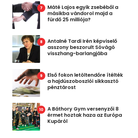
Máté Lajos egyik zsebéből a
másikba vándorol majd a
fürdő 25 milliója?
Antalné Tardi Irén képviselő
asszony beszorult Sóvágó
visszhang-barlangjába
Első fokon letöltendőre ítélték
a hajdúszoboszlói sikkasztó
pénztárost
A Báthory Gym versenyzői 8
érmet hoztak haza az Európa
Kupáról