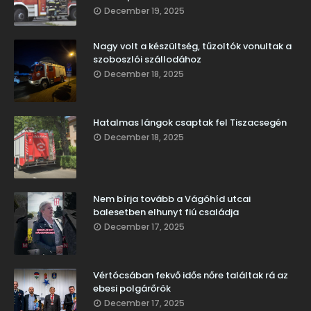
December 19, 2025
Nagy volt a készültség, tűzoltók vonultak a
szoboszlói szállodához
December 18, 2025
Hatalmas lángok csaptak fel Tiszacsegén
December 18, 2025
Nem bírja tovább a Vágóhíd utcai
balesetben elhunyt fiú családja
December 17, 2025
Vértócsában fekvő idős nőre találtak rá az
ebesi polgárőrök
December 17, 2025