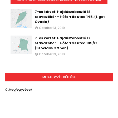
7-es körzet: Hajdúszoboszló 18.
szavazókör - Hőforrás utca 145. (Liget
Óvoda)
October 13, 2019
7-es körzet: Hajdúszoboszló 17.
szavazókör - Hőforrás utca 105/C.
(Szociális Otthon)
October 13, 2019
MEGJEGYZÉS KÜLDÉSE
0 Megjegyzések