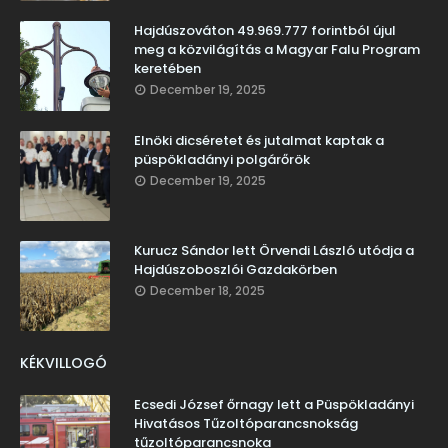
Hajdúszováton 49.969.777 forintból újul
meg a közvilágítás a Magyar Falu Program
keretében
December 19, 2025
Elnöki dicséretet és jutalmat kaptak a
püspökladányi polgárőrök
December 19, 2025
Kurucz Sándor lett Örvendi László utódja a
Hajdúszoboszlói Gazdakörben
December 18, 2025
KÉKVILLOGÓ
Ecsedi József őrnagy lett a Püspökladányi
Hivatásos Tűzoltóparancsnokság
tűzoltóparancsnoka