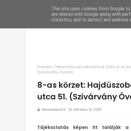
This site uses cookies from Google to d
C
are shared with Google along with perf
statistics, and to detect and address 
Főoldal
Önkormányzati választások 2019
8-as kör
(Szivárvány Óvoda)
8-as körzet: Hajdúszobo
utca 51. (Szivárvány Ó
Hírszerkesztő
Október 13, 2019
Tájékoztatás képen itt találják a