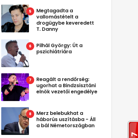
Megtagadta a
vallomástételt a
drogügybe keveredett
T. Danny
Pilhál György: Út a
pszichiátriára
Reagált a rendőrség:
ugorhat a Bindzsisztáni
elnök vezetői engedélye
Merz belebukhat a
háborús uszításba - Áll
a bál Németországban