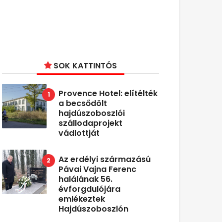
SOK KATTINTÓS
Provence Hotel: elítélték
a becsődölt
hajdúszoboszlói
szállodaprojekt
vádlottját
Az erdélyi származású
Pávai Vajna Ferenc
halálának 56.
évforgdulójára
emlékeztek
Hajdúszoboszlón