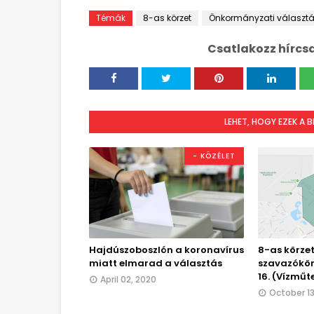
Témák
8-as körzet
Önkormányzati választá
Csatlakozz hírcs
LEHET, HOGY EZEK A 
- KÖZÉLET
Hajdúszoboszlón a koronavírus
8-as körzet
miatt elmarad a választás
szavazókör
16. (Vízműt
April 02, 2020
October 13