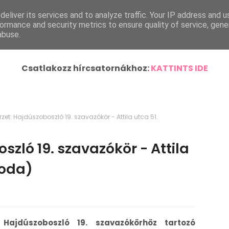
eliver its services and to analyze traffic. Your IP address and 
ímlap
Helyi Hírek
Ország-Világ
Járásunk Híre
ormance and security metrics to ensure quality of service, gen
abuse.
Csatlakozz hírcsatornákhoz:
KATTINTS IDE
zet: Hajdúszoboszló 19. szavazókör - Attila utca 51.
szló 19. szavazókör - Attila
voda)
 Hajdúszoboszló 19. szavazókörhöz tartozó