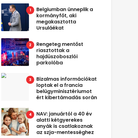
Belgiumban ünneplik a
kormányfőt, aki
megakasztotta
Ursuláékat
Rengeteg mentőst
riasztottak a
hajdúszoboszlói
parkolóba
Bizalmas információkat
loptak el a francia
belügyminisztériumot
ért kibertámadás során
NAV: januártól a 40 év
alatti kétgyerekes
anyák is csatlakoznak
az szja-mentességhez