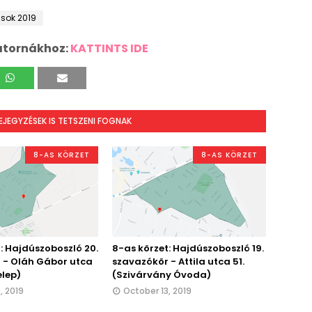
sok 2019
atornákhoz:
KATTINTS IDE
BEJEGYZÉSEK IS TETSZENI FOGNAK
8-AS KÖRZET
8-AS KÖRZET
: Hajdúszoboszló 20.
8-as körzet: Hajdúszoboszló 19.
 - Oláh Gábor utca
szavazókör - Attila utca 51.
elep)
(Szivárvány Óvoda)
, 2019
October 13, 2019