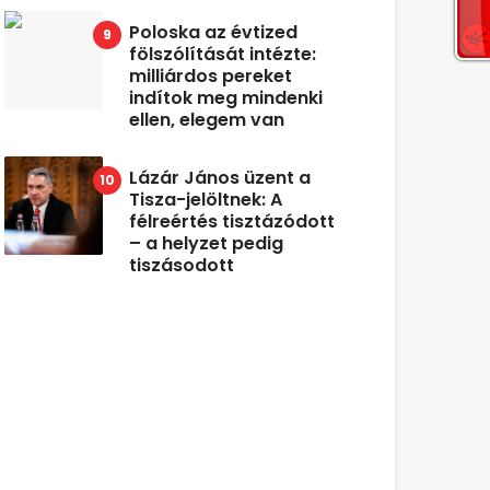
Poloska az évtized
fölszólítását intézte:
milliárdos pereket
indítok meg mindenki
ellen, elegem van
Lázár János üzent a
Tisza-jelöltnek: A
félreértés tisztázódott
– a helyzet pedig
tiszásodott