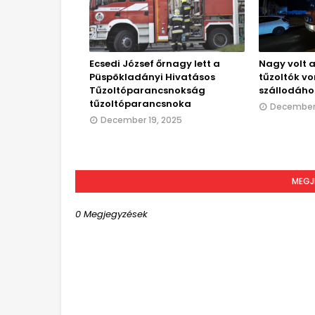
Ecsedi József őrnagy lett a
Nagy volt a
Püspökladányi Hivatásos
tűzoltók vo
Tűzoltóparancsnokság
szállodáho
tűzoltóparancsnoka
December 
December 19, 2025
MEGJ
0 Megjegyzések