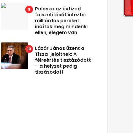
Poloska az évtized
fölszólítását intézte:
milliárdos pereket
indítok meg mindenki
ellen, elegem van
Lázár János üzent a
Tisza-jelöltnek: A
félreértés tisztázódott
– a helyzet pedig
tiszásodott