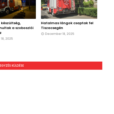
 készültség,
Hatalmas lángok csaptak fel
nultak a szoboszlói
Tiszacsegén
z
December 18, 2025
18, 2025
EGYZÉS KÜLDÉSE