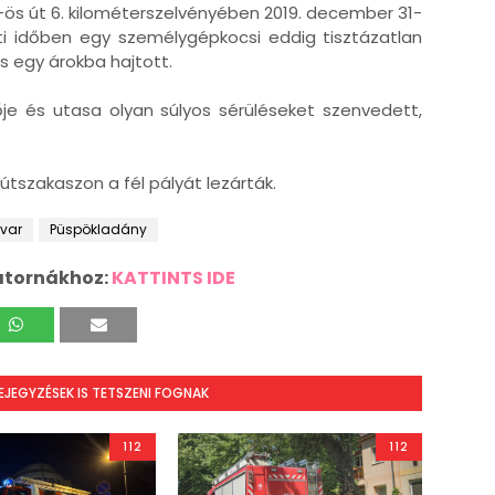
5-ös út 6. kilométerszelvényében 2019. december 31-
tti időben egy személygépkocsi eddig tisztázatlan
s egy árokba hajtott.
je és utasa olyan súlyos sérüléseket szenvedett,
 útszakaszon a fél pályát lezárták.
var
Püspökladány
atornákhoz:
KATTINTS IDE
BEJEGYZÉSEK IS TETSZENI FOGNAK
112
112