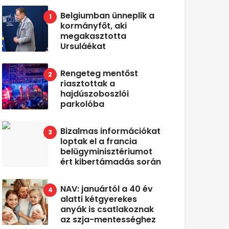
Belgiumban ünneplik a
kormányfőt, aki
megakasztotta
Ursuláékat
Rengeteg mentőst
riasztottak a
hajdúszoboszlói
parkolóba
Bizalmas információkat
loptak el a francia
belügyminisztériumot
ért kibertámadás során
NAV: januártól a 40 év
alatti kétgyerekes
anyák is csatlakoznak
az szja-mentességhez