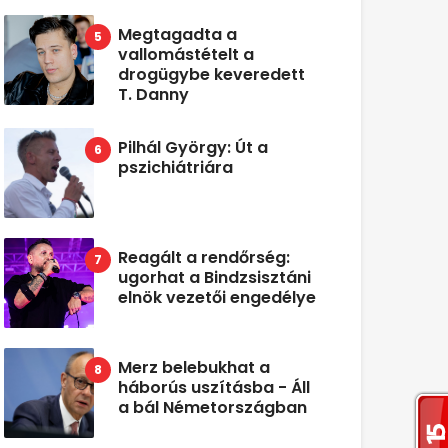
Megtagadta a
vallomástételt a
drogügybe keveredett
T. Danny
Pilhál György: Út a
pszichiátriára
Reagált a rendőrség:
ugorhat a Bindzsisztáni
elnök vezetői engedélye
Merz belebukhat a
háborús uszításba - Áll
a bál Németországban