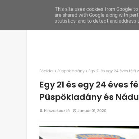
This site uses cookies from Google to d
C
are shared with Google along with perf
statistics, and to detect and address 
Főoldal
Püspökladány
Egy 21 és egy 24 éves férfi
Egy 21 és egy 24 éves fé
Püspökladány és Nádu
Hírszerkesztő
Január 01, 2020