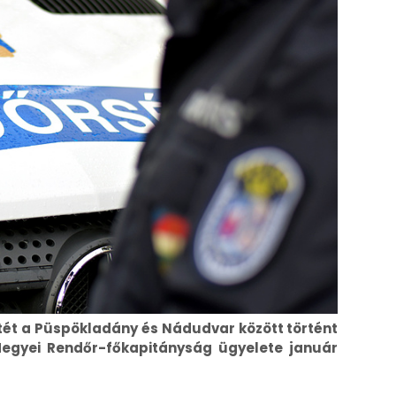
letét a Püspökladány és Nádudvar között történt
Megyei Rendőr-főkapitányság ügyelete január