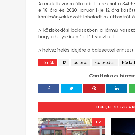
A rendelkezésre álló adatok szerint a 340
e 18 óra és 2020. január 1-je 12 óra közö
körülmények között lehaladt az úttestről, é
A közlekedési balesetben a jármű vezető
hogy a helyszínen életét vesztette.
A helyszínelés idejére a balesettel érintett
Témák
112
baleset
közlekedés
Nádud
Csatlakozz hírcs
LEHET, HOGY EZEK A 
112