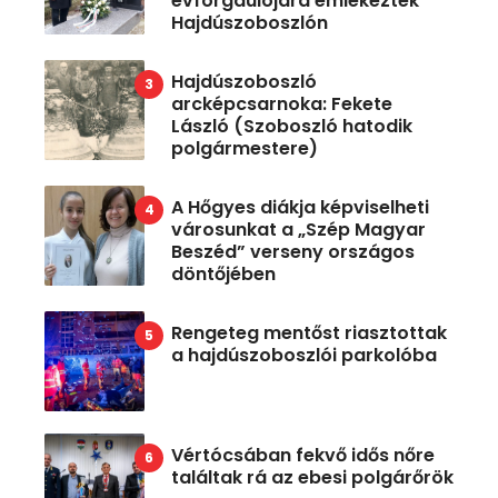
évforgdulójára emlékeztek
Hajdúszoboszlón
Hajdúszoboszló
arcképcsarnoka: Fekete
László (Szoboszló hatodik
polgármestere)
A Hőgyes diákja képviselheti
városunkat a „Szép Magyar
Beszéd” verseny országos
döntőjében
Rengeteg mentőst riasztottak
a hajdúszoboszlói parkolóba
Vértócsában fekvő idős nőre
találtak rá az ebesi polgárőrök