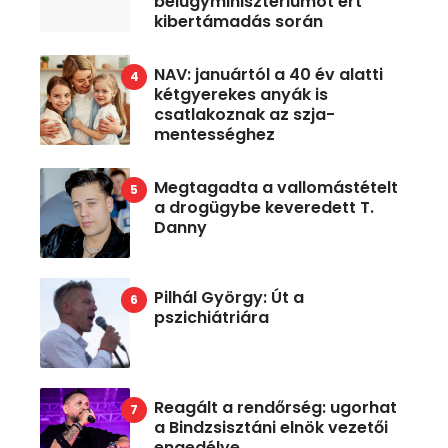
belügyminisztériumot ért
kibertámadás során
NAV: januártól a 40 év alatti
kétgyerekes anyák is
csatlakoznak az szja-
mentességhez
Megtagadta a vallomástételt
a drogügybe keveredett T.
Danny
Pilhál György: Út a
pszichiátriára
Reagált a rendőrség: ugorhat
a Bindzsisztáni elnök vezetői
engedélye