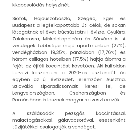
kikapcsolódás helyszínét.
Siófok, Hajdúszoboszló, Szeged, Eger és
Budapest a legfelkapottabb úti célok, de sokan
látogatnak el évet búcsúztatni Hévízre, Gyulára,
Zalakarosra, Miskolctapolcára és Sárvárra is. A
vendégek többsége majd apartmanban (27%),
vendégházban 19,35%, panzióban (17,76%) és
három csillagos hotelben (17,5%) hajtja álomra a
fejét az éjféli koccintást követően. Aki külföldön
tervezi köszönteni a 2020-as esztendőt és
egyben az új évtizedet, jellemzően Ausztria,
Szlovákia síparadicsomait keresi fel, de
Lengyelországban, Csehországban és
Romániában is lesznek magyar szilveszterezők.
A szállásadók pezsgős koccintással,
malacfogásokkal, gálavacsorával, esetenként
tűzijátékkal csalogatják a vendéget.