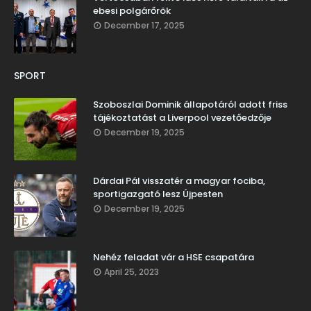
ebesi polgárőrök
December 17, 2025
SPORT
Szoboszlai Dominik állapotáról adott friss
tájékoztatást a Liverpool vezetőedzője
December 19, 2025
Dárdai Pál visszatér a magyar fociba,
sportigazgató lesz Újpesten
December 19, 2025
Nehéz feladat vár a HSE csapatára
April 25, 2023