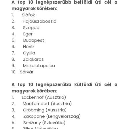
A top 10 legnépszerűbb belföldi úti cél a
magyarok körében:
1. Siófok
2. Hajdúszoboszló
3. Szeged
4. Eger
5. Budapest
6. Hévíz
7. Gyula
8. Zalakaros
9. Miskolctapolca
10. Sárvár
A top 10 legnépszerűbb külföldi úti cél a
magyarok körében:
1. Lackenhof (Ausztria)
2. Mauterndorf (Ausztria)
3. Gröbming (Ausztria)
4. Zakopane (Lengyelország)
5. Smižany (Szlovákia)
6. Žilina (Szlovákia)