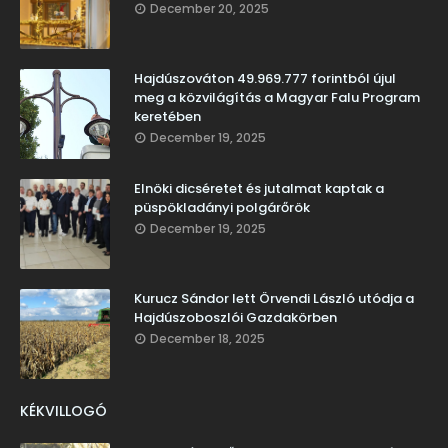
December 20, 2025
Hajdúszováton 49.969.777 forintból újul
meg a közvilágítás a Magyar Falu Program
keretében
December 19, 2025
Elnöki dicséretet és jutalmat kaptak a
püspökladányi polgárőrök
December 19, 2025
Kurucz Sándor lett Örvendi László utódja a
Hajdúszoboszlói Gazdakörben
December 18, 2025
KÉKVILLOGÓ