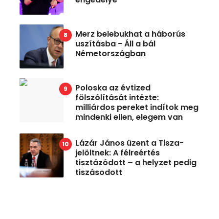
Merz belebukhat a háborús
uszításba - Áll a bál
Németországban
Poloska az évtized
fölszólítását intézte:
milliárdos pereket indítok meg
mindenki ellen, elegem van
Lázár János üzent a Tisza-
jelöltnek: A félreértés
tisztázódott – a helyzet pedig
tiszásodott