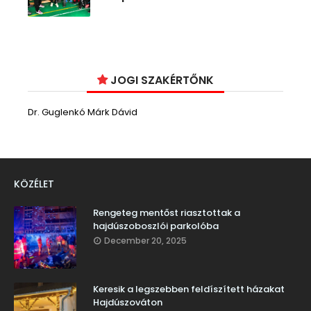
JOGI SZAKÉRTŐNK
Dr. Guglenkó Márk Dávid
KÖZÉLET
Rengeteg mentőst riasztottak a
hajdúszoboszlói parkolóba
December 20, 2025
Keresik a legszebben feldíszített házakat
Hajdúszováton