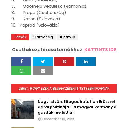
7. Odorheiu Secuiesc (Románia)
8. Prága (Csehország)
9. Kassa (Szlovákia)
10. Poprad (Szlovákia)
Témák
Gazdaság
turizmus
Csatlakozz hírcsatornákhoz:
KATTINTS IDE
LEHET, HOGY EZEK A BEJEGYZÉSEK IS TETSZENI FOGNAK
Nagy István: Elfogadhatatlan Brüsszel
agrárpolitikája – a magyar kormány a
gazdák mellett áll
December 19, 2025