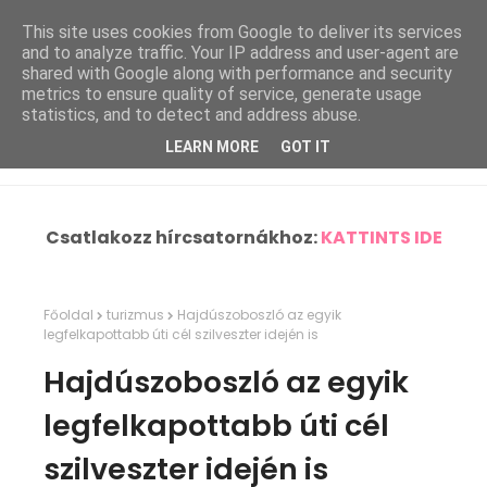
This site uses cookies from Google to deliver its services
and to analyze traffic. Your IP address and user-agent are
shared with Google along with performance and security
metrics to ensure quality of service, generate usage
statistics, and to detect and address abuse.
LEARN MORE
GOT IT
Csatlakozz hírcsatornákhoz:
KATTINTS IDE
Főoldal
turizmus
Hajdúszoboszló az egyik
legfelkapottabb úti cél szilveszter idején is
Hajdúszoboszló az egyik
legfelkapottabb úti cél
szilveszter idején is