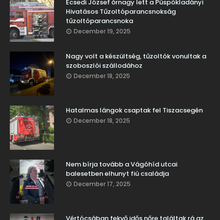
Ecsedi József őrnagy lett a Püspökladányi
Hivatásos Tűzoltóparancsnokság
tűzoltóparancsnoka
December 19, 2025
Nagy volt a készültség, tűzoltók vonultak a
szoboszlói szállodához
December 18, 2025
Hatalmas lángok csaptak fel Tiszacsegén
December 18, 2025
Nem bírja tovább a Vágóhíd utcai
balesetben elhunyt fiú családja
December 17, 2025
Vértócsában fekvő idős nőre találtak rá az