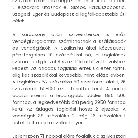
százalék felárat is megfizethetnek. A legtöbben
2 éjszakára utaznak el. Siófok, Hajdúszoboszló,
Szeged, Eger és Budapest a legfelkapottabb úti
célok.
A karácsony után szilveszterkor is erős
vendégforgalomra számíthatnak a szállásadók
és vendéglátók. A Szallas.hu által közvetített
pénzforgalom 10 százalékkal nő, a foglalások
száma pedig közel 8 százalékkal bővül tavalyhoz
képest. Az átlagos foglalási érték 64 ezer forint,
alig két százalékkal kevesebb, mint előző évben.
A foglalások 57 százaléka 50 ezer forint alatti, 26
százalékuk 50-100 ezer forintba kerül. A portál
adatai szerint a legdrágább üdülés 885 500
forintba, a legkedvezőbb árú pedig 2950 forintba
kerül. Az átlagos foglalási hossz 2 éjszaka. A
vendégek 38 százaléka 2, míg 26 százaléka 1
estét tölt majd a szálláshelyen.
Jellemzően 71 nappal előre foglaljuk a szilveszteri