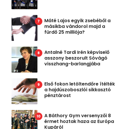
Máté Lajos egyik zsebéből a
másikba vándorol majd a
fürdő 25 milliója?
Antalné Tardi Irén képviselő
asszony beszorult Sóvágó
visszhang-barlangjába
Első fokon letöltendőre ítélték
a hajdúszoboszlói sikkasztó
pénztárost
A Báthory Gym versenyzői 8
érmet hoztak haza az Európa
Kupáról