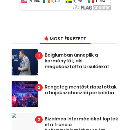
MOST ÉRKEZETT
Belgiumban ünneplik a
kormányfőt, aki
megakasztotta Ursuláékat
Rengeteg mentőst riasztottak
a hajdúszoboszlói parkolóba
Bizalmas információkat loptak
el a francia