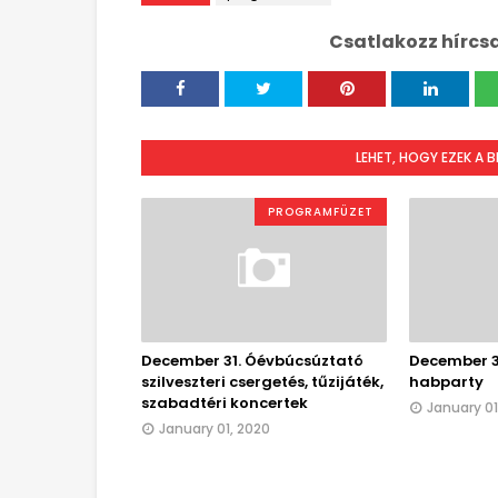
Csatlakozz hírcs
LEHET, HOGY EZEK A 
PROGRAMFÜZET
December 31. Óévbúcsúztató
December 31
szilveszteri csergetés, tűzijáték,
habparty
szabadtéri koncertek
January 01
January 01, 2020