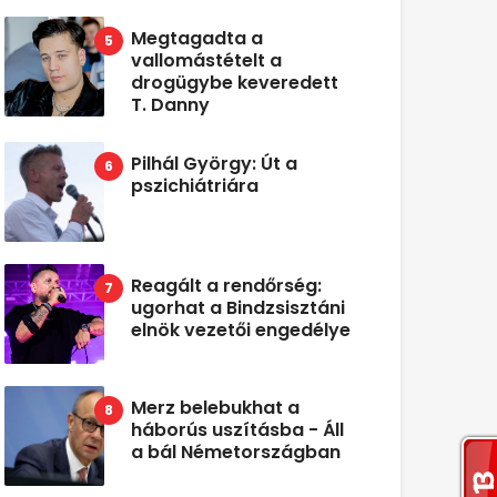
Megtagadta a
vallomástételt a
drogügybe keveredett
T. Danny
Pilhál György: Út a
pszichiátriára
Reagált a rendőrség:
ugorhat a Bindzsisztáni
elnök vezetői engedélye
Merz belebukhat a
háborús uszításba - Áll
a bál Németországban