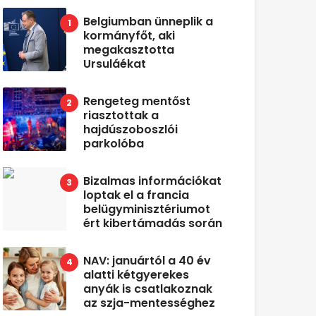
Belgiumban ünneplik a
kormányfőt, aki
megakasztotta
Ursuláékat
Rengeteg mentőst
riasztottak a
hajdúszoboszlói
parkolóba
Bizalmas információkat
loptak el a francia
belügyminisztériumot
ért kibertámadás során
NAV: januártól a 40 év
alatti kétgyerekes
anyák is csatlakoznak
az szja-mentességhez