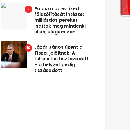
Poloska az évtized
fölszólítását intézte:
milliárdos pereket
indítok meg mindenki
ellen, elegem van
Lázár János üzent a
Tisza-jelöltnek: A
félreértés tisztázódott
– a helyzet pedig
tiszásodott