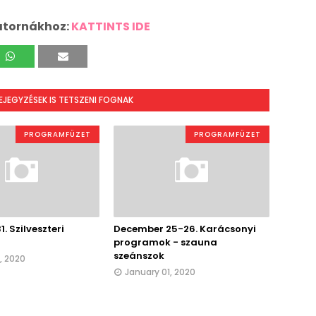
atornákhoz:
KATTINTS IDE
BEJEGYZÉSEK IS TETSZENI FOGNAK
PROGRAMFÜZET
PROGRAMFÜZET
. Szilveszteri
December 25-26. Karácsonyi
programok - szauna
szeánszok
, 2020
January 01, 2020