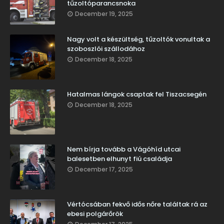
tűzoltóparancsnoka
December 19, 2025
Nagy volt a készültség, tűzoltók vonultak a
szoboszlói szállodához
December 18, 2025
Hatalmas lángok csaptak fel Tiszacsegén
December 18, 2025
Nem bírja tovább a Vágóhíd utcai
balesetben elhunyt fiú családja
December 17, 2025
Vértócsában fekvő idős nőre találtak rá az
ebesi polgárőrök