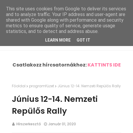
This site uses cookies from Google to deliver its services
and to analyze traffic. Your IP address and user-agent are
shared with Google along with performance and security
metrics to ensure quality of service, generate usage
statistics, and to detect and address abuse.
LEARN MORE
GOT IT
Csatlakozz hírcsatornákhoz:
KATTINTS IDE
Főoldal
programfüzet
Június 12-14. Nemzeti Repülős Rally
Június 12-14. Nemzeti
Repülős Rally
Hírszerkesztő
Január 01, 2020