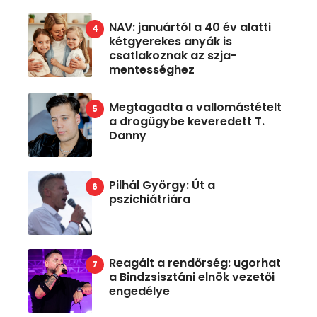
NAV: januártól a 40 év alatti
kétgyerekes anyák is
csatlakoznak az szja-
mentességhez
Megtagadta a vallomástételt
a drogügybe keveredett T.
Danny
Pilhál György: Út a
pszichiátriára
Reagált a rendőrség: ugorhat
a Bindzsisztáni elnök vezetői
engedélye