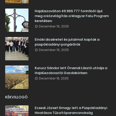
Hajdúszováton 49.969.777 forintból újul
meg a közvilágítás a Magyar Falu Program
keretében
December 19, 2025
Elnöki dicséretet és jutalmat kaptak a
püspökladányi polgárőrök
December 19, 2025
Kurucz Sándor lett Örvendi László utódja a
Hajdúszoboszlói Gazdakörben
December 18, 2025
KÉKVILLOGÓ
Ecsedi József őrnagy lett a Püspökladányi
Hivatásos Tűzoltóparancsnokság