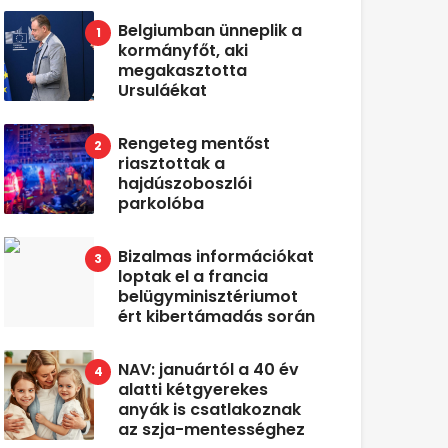
Belgiumban ünneplik a
kormányfőt, aki
megakasztotta
Ursuláékat
Rengeteg mentőst
riasztottak a
hajdúszoboszlói
parkolóba
Bizalmas információkat
loptak el a francia
belügyminisztériumot
ért kibertámadás során
NAV: januártól a 40 év
alatti kétgyerekes
anyák is csatlakoznak
az szja-mentességhez