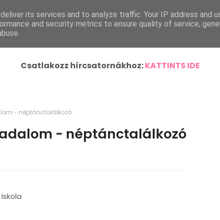
eliver its services and to analyze traffic. Your IP address and 
ímlap
Helyi Hírek
Ország-Világ
Járásunk Híre
ormance and security metrics to ensure quality of service, gen
abuse.
Csatlakozz hírcsatornákhoz:
KATTINTS IDE
lom - néptánctalálkozó
kadalom - néptánctalálkozó
Iskola