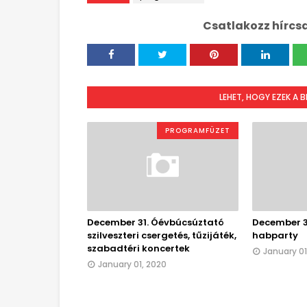
Csatlakozz hírcs
LEHET, HOGY EZEK A 
PROGRAMFÜZET
December 31. Óévbúcsúztató
December 31
szilveszteri csergetés, tűzijáték,
habparty
szabadtéri koncertek
January 01
January 01, 2020