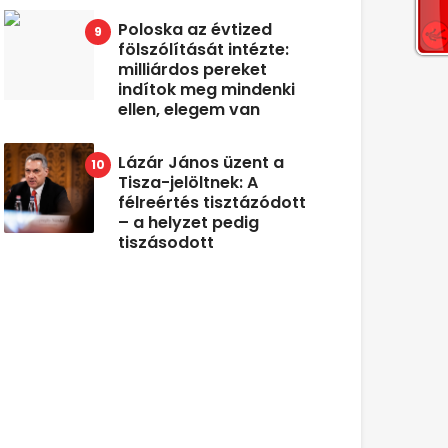
Poloska az évtized
fölszólítását intézte:
milliárdos pereket
indítok meg mindenki
ellen, elegem van
Lázár János üzent a
Tisza-jelöltnek: A
félreértés tisztázódott
– a helyzet pedig
tiszásodott