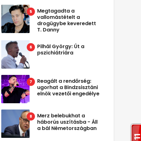
Megtagadta a
vallomástételt a
drogügybe keveredett
T. Danny
Pilhál György: Út a
pszichiátriára
Reagált a rendőrség:
ugorhat a Bindzsisztáni
elnök vezetői engedélye
Merz belebukhat a
háborús uszításba - Áll
a bál Németországban