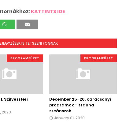
atornákhoz:
KATTINTS IDE
BEJEGYZÉSEK IS TETSZENI FOGNAK
PROGRAMFÜZET
PROGRAMFÜZET
. Szilveszteri
December 25-26. Karácsonyi
programok - szauna
szeánszok
, 2020
January 01, 2020