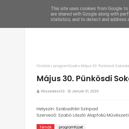
This site uses cookies from Google to d
C
are shared with Google along with perf
statistics, and to detect and address 
Főoldal
programfüzet
Május 30. Pünkösdi Sokada
Május 30. Pünkösdi So
Hírszerkesztő
Január 01, 2020
Helyszín: Szabadtéri Színpad
Szervező: Szabó László Alapfokú Művészeti 
Témák
programfüzet