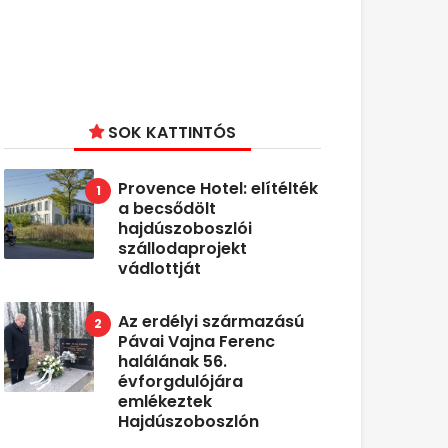
SOK KATTINTÓS
Provence Hotel: elítélték
a becsődölt
hajdúszoboszlói
szállodaprojekt
vádlottját
Az erdélyi származású
Pávai Vajna Ferenc
halálának 56.
évforgdulójára
emlékeztek
Hajdúszoboszlón