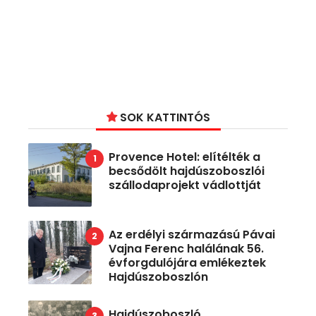
SOK KATTINTÓS
Provence Hotel: elítélték a
becsődölt hajdúszoboszlói
szállodaprojekt vádlottját
Az erdélyi származású Pávai
Vajna Ferenc halálának 56.
évforgdulójára emlékeztek
Hajdúszoboszlón
Hajdúszoboszló