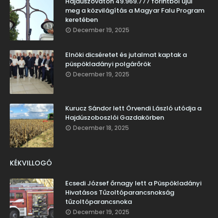
Hajdúszováton 49.969.777 forintból újul
meg a közvilágítás a Magyar Falu Program
keretében
December 19, 2025
Elnöki dicséretet és jutalmat kaptak a
püspökladányi polgárőrök
December 19, 2025
Kurucz Sándor lett Örvendi László utódja a
Hajdúszoboszlói Gazdakörben
December 18, 2025
KÉKVILLOGÓ
Ecsedi József őrnagy lett a Püspökladányi
Hivatásos Tűzoltóparancsnokság
tűzoltóparancsnoka
December 19, 2025