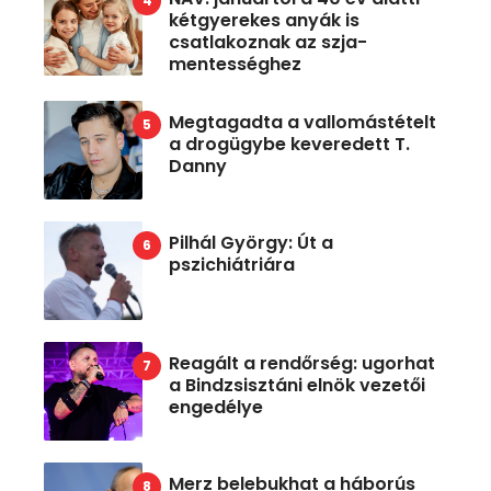
kétgyerekes anyák is
csatlakoznak az szja-
mentességhez
Megtagadta a vallomástételt
a drogügybe keveredett T.
Danny
Pilhál György: Út a
pszichiátriára
Reagált a rendőrség: ugorhat
a Bindzsisztáni elnök vezetői
engedélye
Merz belebukhat a háborús