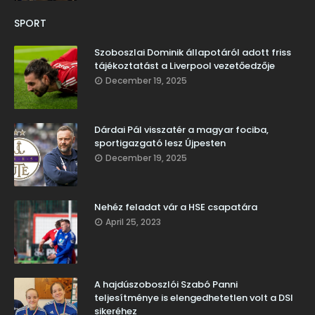
SPORT
Szoboszlai Dominik állapotáról adott friss
tájékoztatást a Liverpool vezetőedzője
December 19, 2025
Dárdai Pál visszatér a magyar fociba,
sportigazgató lesz Újpesten
December 19, 2025
Nehéz feladat vár a HSE csapatára
April 25, 2023
A hajdúszoboszlói Szabó Panni
teljesítménye is elengedhetetlen volt a DSI
sikeréhez