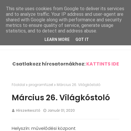
This site uses cookies from Google to deliver its services
and to analyze traffic. Your IP address and user-agent are
shared with Google along with performance and security
metrics to ensure quality of service, generate usage
statistics, and to detect and address abuse.
LEARN MORE
GOT IT
Csatlakozz hírcsatornákhoz:
KATTINTS IDE
Főoldal
programfüzet
Március 26. Világkóstoló
Március 26. Világkóstoló
Hírszerkesztő
Január 01, 2020
Helyszín: művelődési központ