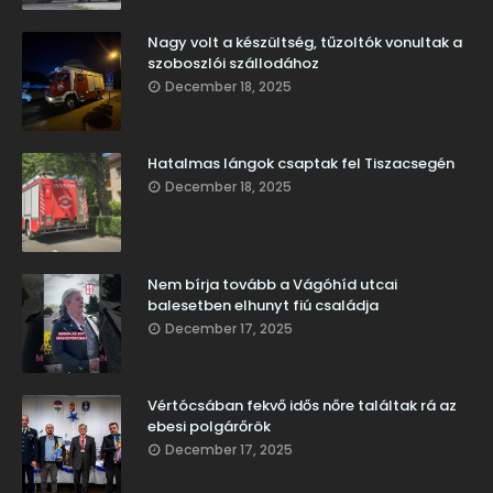
Nagy volt a készültség, tűzoltók vonultak a
szoboszlói szállodához
December 18, 2025
Hatalmas lángok csaptak fel Tiszacsegén
December 18, 2025
Nem bírja tovább a Vágóhíd utcai
balesetben elhunyt fiú családja
December 17, 2025
Vértócsában fekvő idős nőre találtak rá az
ebesi polgárőrök
December 17, 2025