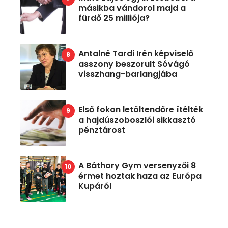
másikba vándorol majd a
fürdő 25 milliója?
Antalné Tardi Irén képviselő
asszony beszorult Sóvágó
visszhang-barlangjába
Első fokon letöltendőre ítélték
a hajdúszoboszlói sikkasztó
pénztárost
A Báthory Gym versenyzői 8
érmet hoztak haza az Európa
Kupáról