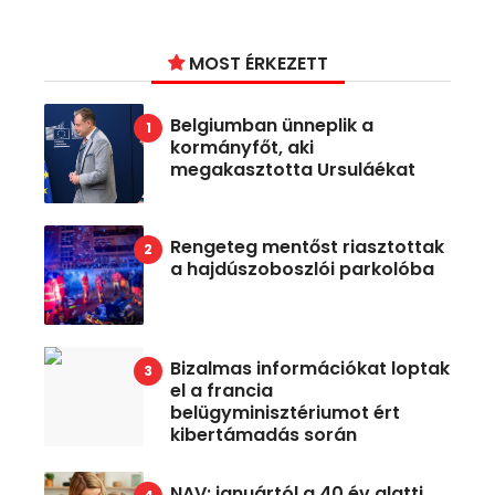
MOST ÉRKEZETT
Belgiumban ünneplik a
kormányfőt, aki
megakasztotta Ursuláékat
Rengeteg mentőst riasztottak
a hajdúszoboszlói parkolóba
Bizalmas információkat loptak
el a francia
belügyminisztériumot ért
kibertámadás során
NAV: januártól a 40 év alatti