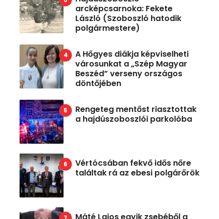
arcképcsarnoka: Fekete
László (Szoboszló hatodik
polgármestere)
A Hőgyes diákja képviselheti
városunkat a „Szép Magyar
Beszéd” verseny országos
döntőjében
Rengeteg mentőst riasztottak
a hajdúszoboszlói parkolóba
Vértócsában fekvő idős nőre
találtak rá az ebesi polgárőrök
Máté Lajos egyik zsebéből a