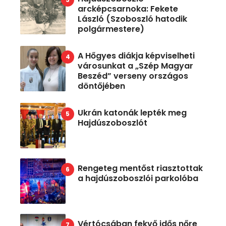
arcképcsarnoka: Fekete
László (Szoboszló hatodik
polgármestere)
A Hőgyes diákja képviselheti
városunkat a „Szép Magyar
Beszéd” verseny országos
döntőjében
Ukrán katonák lepték meg
Hajdúszoboszlót
Rengeteg mentőst riasztottak
a hajdúszoboszlói parkolóba
Vértócsában fekvő idős nőre