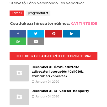
Szervező: Főnix Versmondó- és Népdalkör
Témák
programfüzet
Csatlakozz hírcsatornákhoz:
KATTINTS IDE
LEHET, HOGY EZEK A BEJEGYZÉSEK IS TETSZENI FOGNAK
December 31. Óévbúcsúztató
szilveszteri csergetés, tűzijáték,
szabadtéri koncertek
January 01, 2020
December 31. Szilveszteri habparty
January 01, 2020