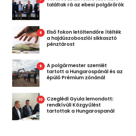
találtak rá az ebesi polgárőrök
Első fokon letöltendőre ítélték
a hajdúszoboszlói sikkasztó
pénztárost
A polgármester szemlét
tartott a Hungarospánál és az
épülő Prémium zónánál
Czeglédi Gyula lemondott:
rendkívüli Közgyűlést
tartottak a Hungarospanál