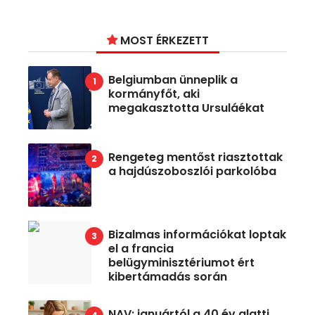
MOST ÉRKEZETT
Belgiumban ünneplik a
kormányfőt, aki
megakasztotta Ursuláékat
Rengeteg mentőst riasztottak
a hajdúszoboszlói parkolóba
Bizalmas információkat loptak
el a francia
belügyminisztériumot ért
kibertámadás során
NAV: januártól a 40 év alatti