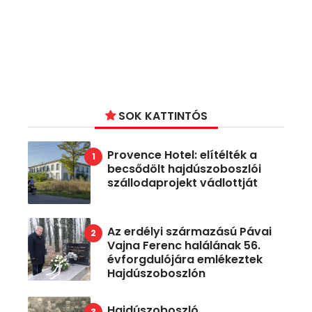
SOK KATTINTÓS
Provence Hotel: elítélték a
becsődölt hajdúszoboszlói
szállodaprojekt vádlottját
Az erdélyi származású Pávai
Vajna Ferenc halálának 56.
évforgdulójára emlékeztek
Hajdúszoboszlón
Hajdúszoboszló