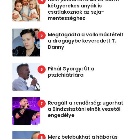
kétgyerekes anyák is
csatlakoznak az szja-
mentességhez
Megtagadta a vallomástételt
a drogügybe keveredett T.
Danny
Pilhál György: Út a
pszichiátriára
Reagált a rendőrség: ugorhat
a Bindzsisztáni elnök vezetői
engedélye
Merz belebukhat a háborús