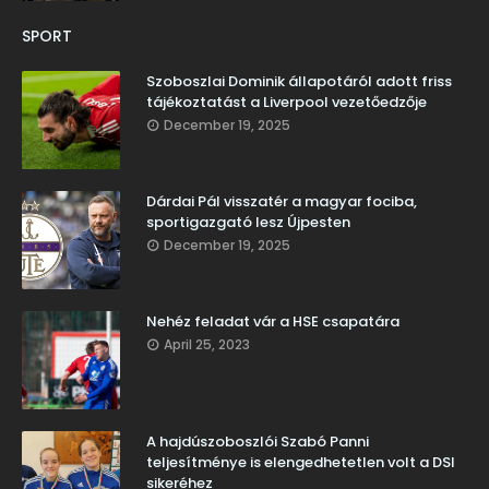
SPORT
Szoboszlai Dominik állapotáról adott friss
tájékoztatást a Liverpool vezetőedzője
December 19, 2025
Dárdai Pál visszatér a magyar fociba,
sportigazgató lesz Újpesten
December 19, 2025
Nehéz feladat vár a HSE csapatára
April 25, 2023
A hajdúszoboszlói Szabó Panni
teljesítménye is elengedhetetlen volt a DSI
sikeréhez