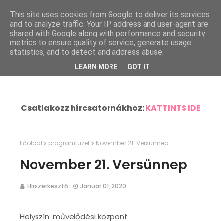
This site uses cookies from Google to deliver its services
and to analyze traffic. Your IP address and user-agent are
shared with Google along with performance and security
metrics to ensure quality of service, generate usage
statistics, and to detect and address abuse.
LEARN MORE
GOT IT
Csatlakozz hírcsatornákhoz:
KATTINTS IDE
Főoldal
programfüzet
November 21. Versünnep
November 21. Versünnep
Hírszerkesztő
Január 01, 2020
Helyszín: művelődési központ