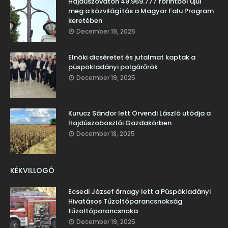
Hajdúszováton 49.969.777 forintból újul
meg a közvilágítás a Magyar Falu Program
keretében
December 19, 2025
Elnöki dicséretet és jutalmat kaptak a
püspökladányi polgárőrök
December 19, 2025
Kurucz Sándor lett Örvendi László utódja a
Hajdúszoboszlói Gazdakörben
December 18, 2025
KÉKVILLOGÓ
Ecsedi József őrnagy lett a Püspökladányi
Hivatásos Tűzoltóparancsnokság
tűzoltóparancsnoka
December 19, 2025