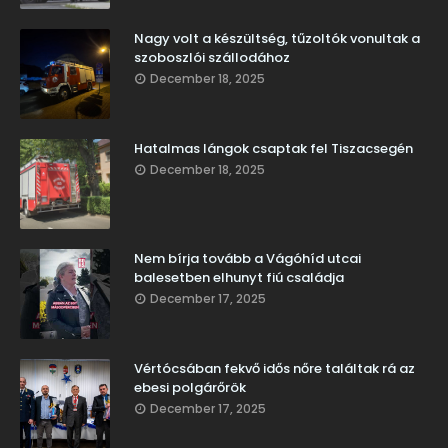
Nagy volt a készültség, tűzoltók vonultak a
szoboszlói szállodához
December 18, 2025
Hatalmas lángok csaptak fel Tiszacsegén
December 18, 2025
Nem bírja tovább a Vágóhíd utcai
balesetben elhunyt fiú családja
December 17, 2025
Vértócsában fekvő idős nőre találtak rá az
ebesi polgárőrök
December 17, 2025