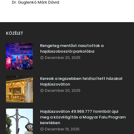
Dr. Guglenkó Márk Dávid
KÖZÉLET
Rengeteg mentőst riasztottak a
hajdúszoboszlói parkolóba
December 20, 2025
Keresik a legszebben feldíszített házakat
Hajdúszováton
December 20, 2025
Hajdúszováton 49.969.777 forintból újul
meg a közvilágítás a Magyar Falu Program
keretében
December 19, 2025