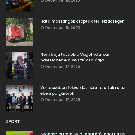
December 18, 2025
Hatalmas lángok csaptak fel Tiszacsegén
December 18, 2025
Nem bírja tovább a Vágóhíd utcai
balesetben elhunyt fiú családja
December 17, 2025
Vértócsában fekvő idős nőre találtak rá az
ebesi polgárőrök
December 17, 2025
SPORT
Szoboszlai Dominik állapotáról adott friss