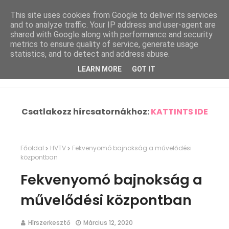
This site uses cookies from Google to deliver its services
and to analyze traffic. Your IP address and user-agent are
shared with Google along with performance and security
metrics to ensure quality of service, generate usage
statistics, and to detect and address abuse.
LEARN MORE
GOT IT
Csatlakozz hírcsatornákhoz:
KATTINTS IDE
Főoldal
HVTV
Fekvenyomó bajnokság a művelődési
központban
Fekvenyomó bajnokság a
művelődési központban
Hírszerkesztő
Március 12, 2020