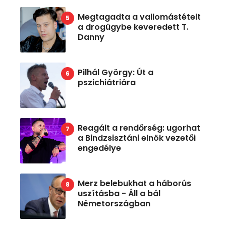
Megtagadta a vallomástételt
a drogügybe keveredett T.
Danny
Pilhál György: Út a
pszichiátriára
Reagált a rendőrség: ugorhat
a Bindzsisztáni elnök vezetői
engedélye
Merz belebukhat a háborús
uszításba - Áll a bál
Németországban