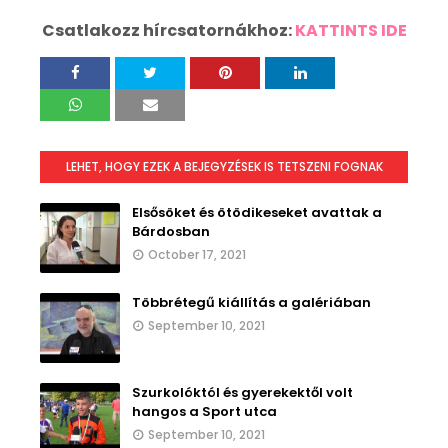
Csatlakozz hírcsatornákhoz:
KATTINTS IDE
LEHET, HOGY EZEK A BEJEGYZÉSEK IS TETSZENI FOGNAK
Elsősöket és ötödikeseket avattak a
Bárdosban
October 17, 2021
Többrétegű kiállítás a galériában
September 10, 2021
Szurkolóktól és gyerekektől volt
hangos a Sport utca
September 10, 2021