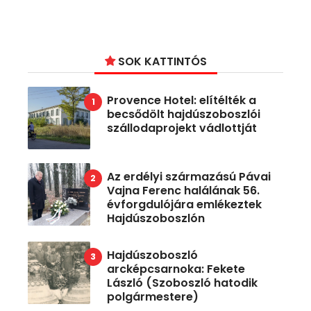
SOK KATTINTÓS
Provence Hotel: elítélték a
becsődölt hajdúszoboszlói
szállodaprojekt vádlottját
Az erdélyi származású Pávai
Vajna Ferenc halálának 56.
évforgdulójára emlékeztek
Hajdúszoboszlón
Hajdúszoboszló
arcképcsarnoka: Fekete
László (Szoboszló hatodik
polgármestere)