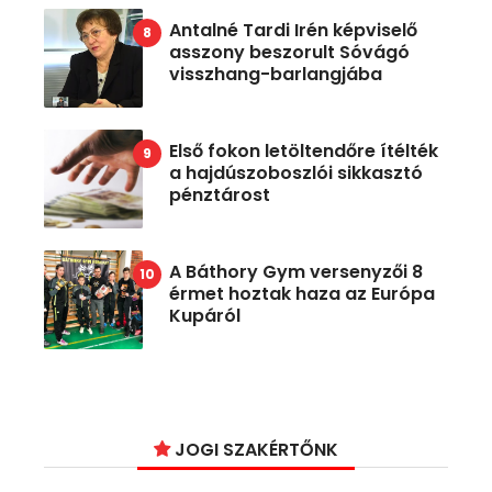
Antalné Tardi Irén képviselő
asszony beszorult Sóvágó
visszhang-barlangjába
Első fokon letöltendőre ítélték
a hajdúszoboszlói sikkasztó
pénztárost
A Báthory Gym versenyzői 8
érmet hoztak haza az Európa
Kupáról
JOGI SZAKÉRTŐNK