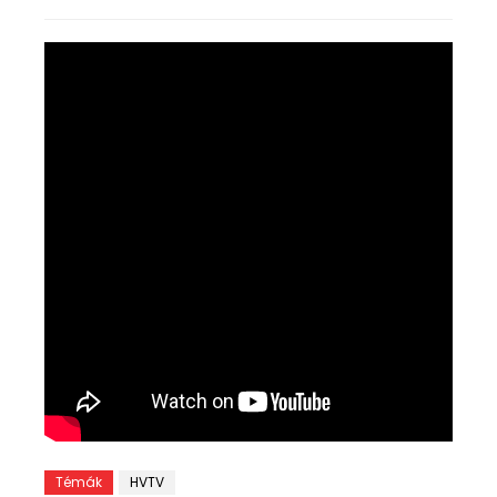
Témák
HVTV