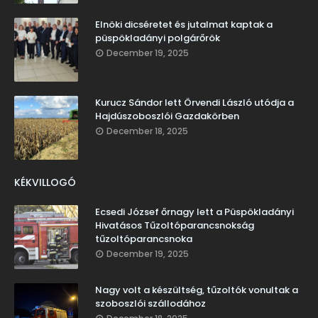
Elnöki dicséretet és jutalmat kaptak a
püspökladányi polgárőrök
December 19, 2025
Kurucz Sándor lett Örvendi László utódja a
Hajdúszoboszlói Gazdakörben
December 18, 2025
KÉKVILLOGÓ
Ecsedi József őrnagy lett a Püspökladányi
Hivatásos Tűzoltóparancsnokság
tűzoltóparancsnoka
December 19, 2025
Nagy volt a készültség, tűzoltók vonultak a
szoboszlói szállodához