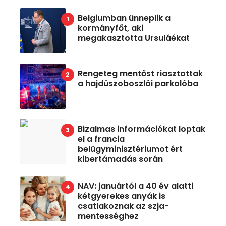
Belgiumban ünneplik a
kormányfőt, aki
megakasztotta Ursuláékat
Rengeteg mentőst riasztottak
a hajdúszoboszlói parkolóba
Bizalmas információkat loptak
el a francia
belügyminisztériumot ért
kibertámadás során
NAV: januártól a 40 év alatti
kétgyerekes anyák is
csatlakoznak az szja-
mentességhez