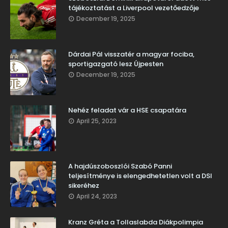
tájékoztatást a Liverpool vezetőedzője
December 19, 2025
Dárdai Pál visszatér a magyar fociba,
sportigazgató lesz Újpesten
December 19, 2025
Nehéz feladat vár a HSE csapatára
April 25, 2023
A hajdúszoboszlói Szabó Panni
teljesítménye is elengedhetetlen volt a DSI
sikeréhez
April 24, 2023
Kranz Gréta a Tollaslabda Diákpolimpia