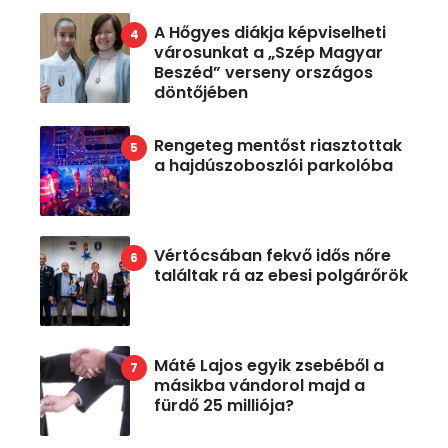
A Hőgyes diákja képviselheti
városunkat a „Szép Magyar
Beszéd” verseny országos
döntőjében
Rengeteg mentőst riasztottak
a hajdúszoboszlói parkolóba
Vértócsában fekvő idős nőre
találtak rá az ebesi polgárőrök
Máté Lajos egyik zsebéből a
másikba vándorol majd a
fürdő 25 milliója?