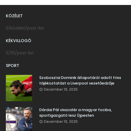
KÖZÉLET
5/Közélet/post-list
KÉKVILLOGÓ
5/112/post-list
SPORT
Szoboszlai Dominik állapotáról adott friss
tájékoztatást a Liverpool vezetőedzője
December 19, 2025
Dárdai Pál visszatér a magyar fociba,
sportigazgató lesz Újpesten
December 19, 2025