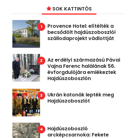
SOK KATTINTÓS
Provence Hotel: elítélték a
becsődölt hajdúszoboszlói
szállodaprojekt vádlottját
Az erdélyi származású Pávai
Vajna Ferenc halálának 56.
évforgdulójára emlékeztek
Hajdúszoboszlón
Ukrán katonák lepték meg
Hajdúszoboszlót
Hajdúszoboszló
arcképcsarnoka: Fekete