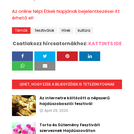
Az online Népi Étkek Napjának bejelentkezései itt
érhető el!
Témák
fesztiválok
Hírek
kultúra
Csatlakozz hírcsatornákhoz:
KATTINTS IDE
LEHET, HOGY EZEK A BEJEGYZÉSEK IS TETSZENI FOGNAK
Az internetre költözött a népszerű
hajdúszoboszlói fesztivál
April 29, 2020
Torta és Sütemény Fesztivált
szerveznek Hajdúszováton