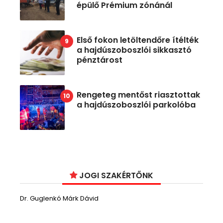
épülő Prémium zónánál
Első fokon letöltendőre ítélték
a hajdúszoboszlói sikkasztó
pénztárost
Rengeteg mentőst riasztottak
a hajdúszoboszlói parkolóba
JOGI SZAKÉRTŐNK
Dr. Guglenkó Márk Dávid