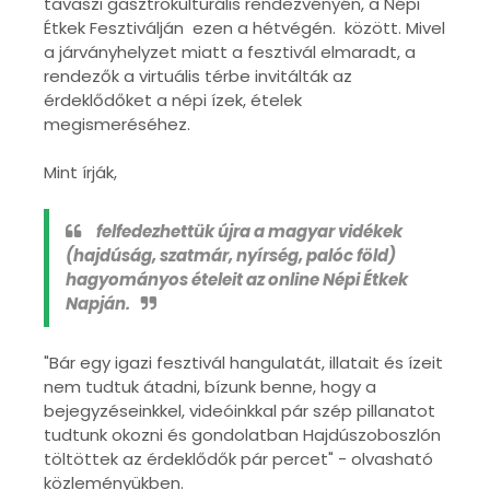
tavaszi gasztrokulturális rendezvényén, a Népi
Étkek Fesztiválján ezen a hétvégén. között. Mivel
a járványhelyzet miatt a fesztivál elmaradt, a
rendezők a virtuális térbe invitálták az
érdeklődőket a népi ízek, ételek
megismeréséhez.
Mint írják,
felfedezhettük újra a magyar vidékek
(hajdúság, szatmár, nyírség, palóc föld)
hagyományos ételeit az online Népi Étkek
Napján.
"Bár egy igazi fesztivál hangulatát, illatait és ízeit
nem tudtuk átadni, bízunk benne, hogy a
bejegyzéseinkkel, videóinkkal pár szép pillanatot
tudtunk okozni és gondolatban Hajdúszoboszlón
töltöttek az érdeklődők pár percet" - olvasható
közleményükben.