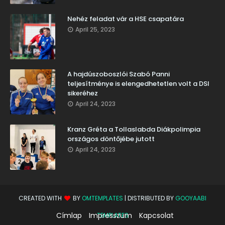
Nehéz feladat vár a HSE csapatára
April 25, 2023
A hajdúszoboszlói Szabó Panni
teljesítménye is elengedhetetlen volt a DSI
sikeréhez
April 24, 2023
Kranz Gréta a Tollaslabda Diákpolimpia
országos döntőjébe jutott
April 24, 2023
CREATED WITH
BY
OMTEMPLATES
| DISTRIBUTED BY
GOOYAABI
Címlap
Impresszum
Kapcsolat
TEMPLATES