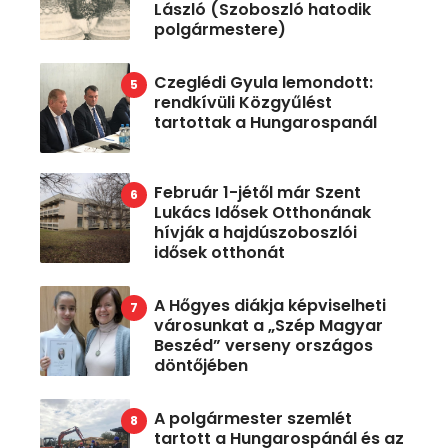
László (Szoboszló hatodik
polgármestere)
Czeglédi Gyula lemondott:
rendkívüli Közgyűlést
tartottak a Hungarospanál
Február 1-jétől már Szent
Lukács Idősek Otthonának
hívják a hajdúszoboszlói
idősek otthonát
A Hőgyes diákja képviselheti
városunkat a „Szép Magyar
Beszéd” verseny országos
döntőjében
A polgármester szemlét
tartott a Hungarospánál és az