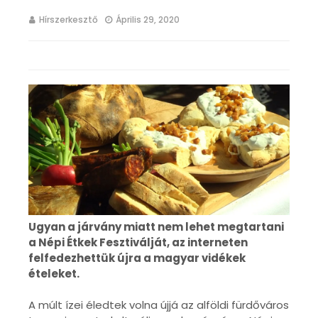
Hírszerkesztő
Április 29, 2020
Ugyan a járvány miatt nem lehet megtartani
a Népi Étkek Fesztiválját, az interneten
felfedezhettük újra a magyar vidékek
ételeket.
A múlt ízei éledtek volna újjá az alföldi fürdőváros