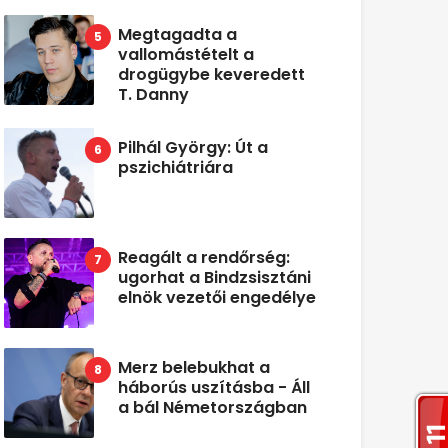
Megtagadta a
vallomástételt a
drogügybe keveredett
T. Danny
Pilhál György: Út a
pszichiátriára
Reagált a rendőrség:
ugorhat a Bindzsisztáni
elnök vezetői engedélye
Merz belebukhat a
háborús uszításba - Áll
a bál Németországban