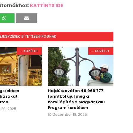
atornákhoz:
KATTINTS IDE
BEJEGYZÉSEK IS TETSZENI FOGNAK
- KÖZÉLET
- KÖZÉLET
egszebben
Hajdúszováton 49.969.777
t házakat
forintból újul meg a
áton
közvilágítás a Magyar Falu
Program keretében
20, 2025
December 19, 2025