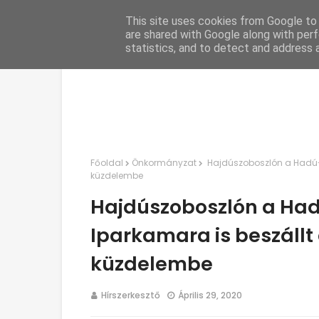
This site uses cookies from Google to d
C
are shared with Google along with perf
statistics, and to detect and address 
Főoldal
Önkormányzat
Hajdúszoboszlón a Hadú-Bi
küzdelembe
Hajdúszoboszlón a Ha
Iparkamara is beszállt 
küzdelembe
Hírszerkesztő
Április 29, 2020