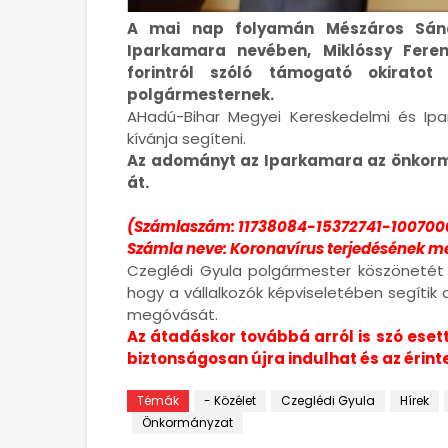
A mai nap folyamán Mészáros Sánd
Iparkamara nevében, Miklóssy Fere
forintról szóló támogató okiratot
polgármesternek.
AHadú-Bihar Megyei Kereskedelmi és Ipar
kívánja segíteni.
Az adományt az Iparkamara az önkormá
át.
(Számlaszám: 11738084-15372741-100700
Számla neve: Koronavírus terjedésének m
Czeglédi Gyula polgármester köszönetét 
hogy a vállalkozók képviseletében segítik
megóvását.
Az átadáskor továbbá arról is szó esett
biztonságosan újra indulhat és az érint
Témák
- Közélet
Czeglédi Gyula
Hírek
Önkormányzat