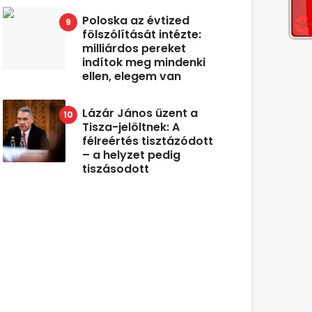
Poloska az évtized
fölszólítását intézte:
milliárdos pereket
indítok meg mindenki
ellen, elegem van
Lázár János üzent a
Tisza-jelöltnek: A
félreértés tisztázódott
– a helyzet pedig
tiszásodott