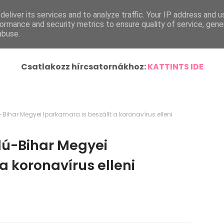
eliver its services and to analyze traffic. Your IP address and 
ímlap
Helyi Hírek
Ország-Világ
Járásunk Híre
ormance and security metrics to ensure quality of service, gen
abuse.
Csatlakozz hírcsatornákhoz:
KATTINTS IDE
har Megyei Iparkamara is beszállt a koronavírus elleni
dú-Bihar Megyei
a koronavírus elleni