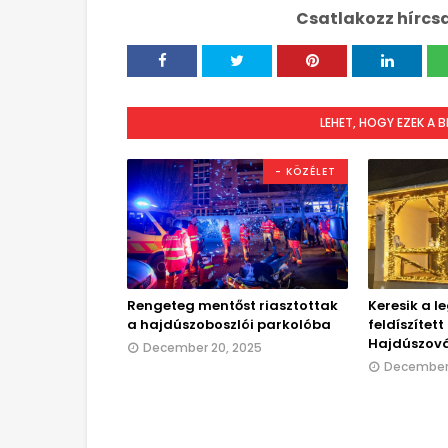
Csatlakozz hírcs
LEHET, HOGY EZEK A 
- KÖZÉLET
Rengeteg mentőst riasztottak
Keresik a l
a hajdúszoboszlói parkolóba
feldíszítet
Hajdúszov
December 20, 2025
December 