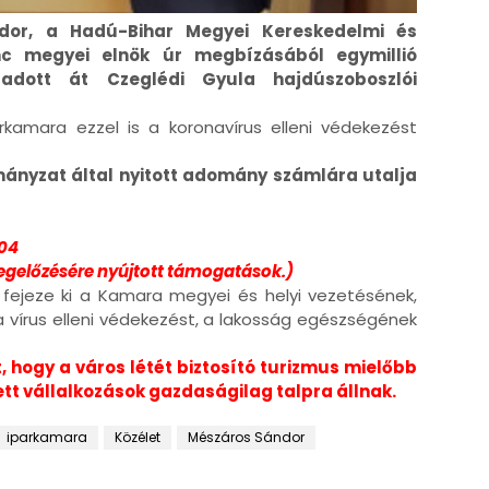
or, a Hadú-Bihar Megyei Kereskedelmi és
nc megyei elnök úr megbízásából egymillió
 adott át Czeglédi Gyula hajdúszoboszlói
kamara ezzel is a koronavírus elleni védekezést
nyzat által nyitott adomány számlára utalja
04
egelőzésére nyújtott támogatások.)
fejeze ki a Kamara megyei és helyi vezetésének,
 a vírus elleni védekezést, a lakosság egészségének
, hogy a város létét biztosító turizmus mielőbb
ett vállalkozások gazdaságilag talpra állnak.
iparkamara
Közélet
Mészáros Sándor