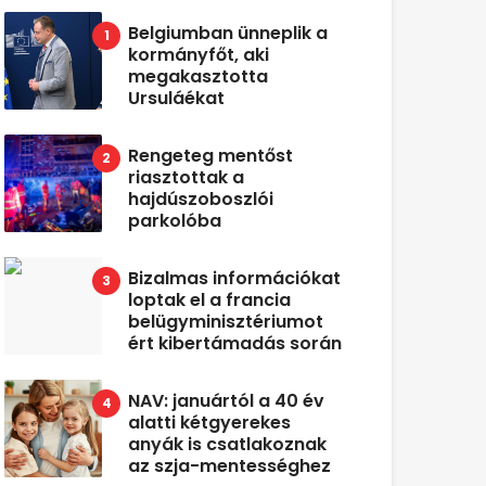
Belgiumban ünneplik a
kormányfőt, aki
megakasztotta
Ursuláékat
Rengeteg mentőst
riasztottak a
hajdúszoboszlói
parkolóba
Bizalmas információkat
loptak el a francia
belügyminisztériumot
ért kibertámadás során
NAV: januártól a 40 év
alatti kétgyerekes
anyák is csatlakoznak
az szja-mentességhez