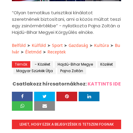
“Olyan tematikus turisztikai kínálatot
szeretnének biztosítani, ami a közös múltat teszi
egy zsinórmértékbe” - nyilatkozta Pajna Zoltán a
Hajdú-Bihar Megyei Körgyűlés elnöke.
Belföld
➤
Külföld
➤
Sport
➤
Gazdaság
➤
Kultúra
➤
Bu
lvár
➤
Életmód
➤
Receptek
Témák
- Közélet
Hajdú-Bihar Megye
Közélet
Magyar Szürkék Útja
Pajna Zoltán
Csatlakozz hírcsatornákhoz:
KATTINTS IDE
LEHET, HOGY EZEK A BEJEGYZÉSEK IS TETSZENI FOGNAK