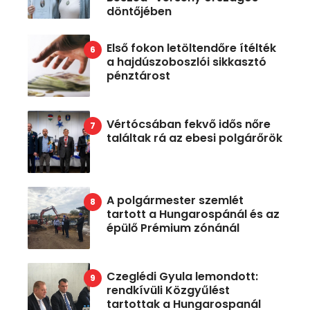
döntőjében
Első fokon letöltendőre ítélték
a hajdúszoboszlói sikkasztó
pénztárost
Vértócsában fekvő idős nőre
találtak rá az ebesi polgárőrök
A polgármester szemlét
tartott a Hungarospánál és az
épülő Prémium zónánál
Czeglédi Gyula lemondott:
rendkívüli Közgyűlést
tartottak a Hungarospanál