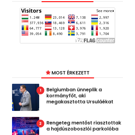
MOST ÉRKEZETT
Belgiumban ünneplik a
kormányfőt, aki
megakasztotta Ursuláékat
Rengeteg mentőst riasztottak
a hajdúszoboszlói parkolóba