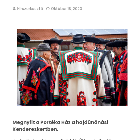
Hírszerkesztő
Október 18, 2020
Megnyílt a Portéka Ház a hajdúnánási
Kendereskertben.