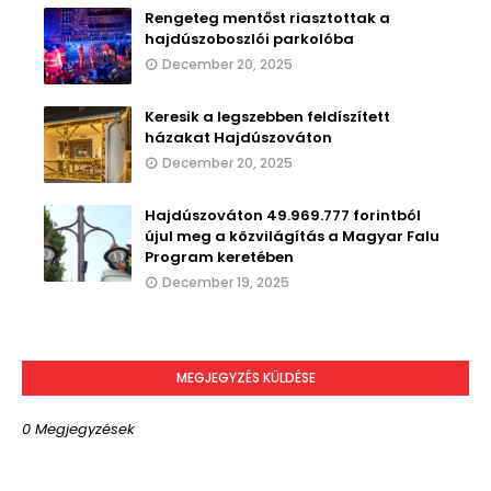
Rengeteg mentőst riasztottak a
hajdúszoboszlói parkolóba
December 20, 2025
Keresik a legszebben feldíszített
házakat Hajdúszováton
December 20, 2025
Hajdúszováton 49.969.777 forintból
újul meg a közvilágítás a Magyar Falu
Program keretében
December 19, 2025
MEGJEGYZÉS KÜLDÉSE
0 Megjegyzések