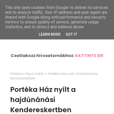
This site uses cookies from Google to deliver its services
and to analyze traffic. Your IP address and user-agent are
shared with Google along with performance and security
metrics to ensure quality of service, generate usage
statistics, and to detect and address abuse.
LEARN MORE
GOT IT
Csatlakozz hírcsatornákhoz:
KATTINTS IDE
Főoldal
Pajna Zoltán
Portéka Ház nyílt a hajdúnánási
Kendereskertben
Portéka Ház nyílt a
hajdúnánási
Kendereskertben