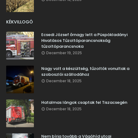
KÉKVILLOGÓ
Ecsedi József őrnagy lett a Püspökladányi
Hivatásos Tűzoltóparancsnokság
tűzoltóparancsnoka
December 19, 2025
Nagy volt a készültség, tűzoltók vonultak a
szoboszlói szállodához
December 18, 2025
Hatalmas lángok csaptak fel Tiszacsegén
December 18, 2025
Nem bírja tovább a Vágóhíd utcai