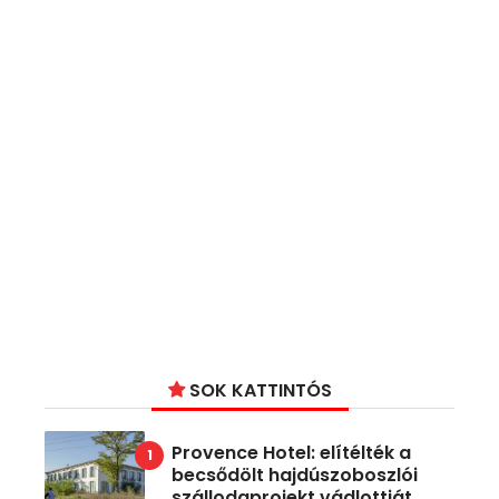
SOK KATTINTÓS
Provence Hotel: elítélték a
becsődölt hajdúszoboszlói
szállodaprojekt vádlottját