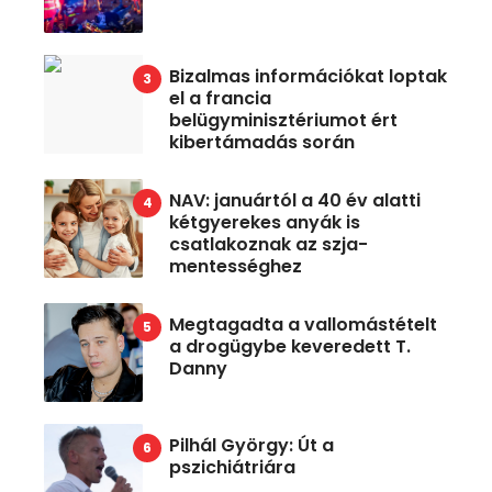
Bizalmas információkat loptak
el a francia
belügyminisztériumot ért
kibertámadás során
NAV: januártól a 40 év alatti
kétgyerekes anyák is
csatlakoznak az szja-
mentességhez
Megtagadta a vallomástételt
a drogügybe keveredett T.
Danny
Pilhál György: Út a
pszichiátriára