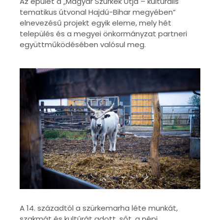
Az épület a „Magyar Szürkék Útja – kulturális
tematikus útvonal Hajdú-Bihar megyében”
elnevezésű projekt egyik eleme, mely hét
település és a megyei önkormányzat partneri
együttműködésében valósul meg.
A 14. századtól a szürkemarha léte munkát,
szakmát és kultúrát adott, sőt, a népi