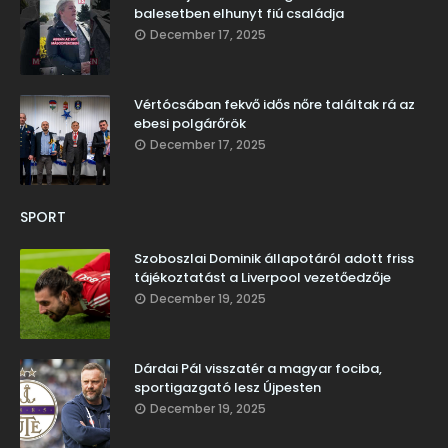
balesetben elhunyt fiú családja
December 17, 2025
Vértócsában fekvő idős nőre találtak rá az
ebesi polgárőrök
December 17, 2025
SPORT
Szoboszlai Dominik állapotáról adott friss
tájékoztatást a Liverpool vezetőedzője
December 19, 2025
Dárdai Pál visszatér a magyar fociba,
sportigazgató lesz Újpesten
December 19, 2025