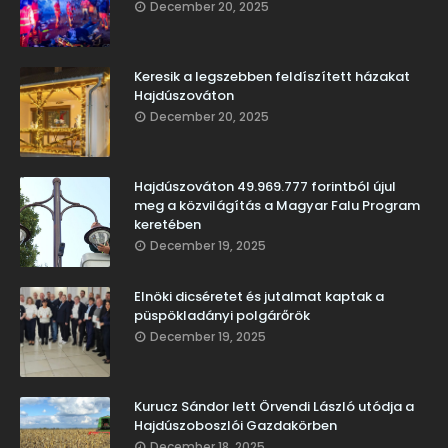
December 20, 2025
Keresik a legszebben feldíszített házakat
Hajdúszováton
December 20, 2025
Hajdúszováton 49.969.777 forintból újul
meg a közvilágítás a Magyar Falu Program
keretében
December 19, 2025
Elnöki dicséretet és jutalmat kaptak a
püspökladányi polgárőrök
December 19, 2025
Kurucz Sándor lett Örvendi László utódja a
Hajdúszoboszlói Gazdakörben
December 18, 2025