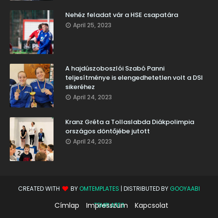
Nehéz feladat vár a HSE csapatára
April 25, 2023
A hajdúszoboszlói Szabó Panni
teljesítménye is elengedhetetlen volt a DSI
sikeréhez
April 24, 2023
Kranz Gréta a Tollaslabda Diákpolimpia
országos döntőjébe jutott
April 24, 2023
CREATED WITH
BY
OMTEMPLATES
| DISTRIBUTED BY
GOOYAABI
Címlap
Impresszum
Kapcsolat
TEMPLATES