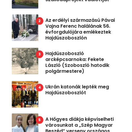
Az erdélyi származású Pávai
Vajna Ferenc halálának 56.
évforgdulójára emlékeztek
Hajdúszoboszlón
Hajdúszoboszló
arcképcsarnoka: Fekete
László (Szoboszló hatodik
polgármestere)
Ukrán katonák lepték meg
Hajdúszoboszlót
A Hőgyes diákja képviselheti
városunkat a „Szép Magyar
Beszéd” verseny országos