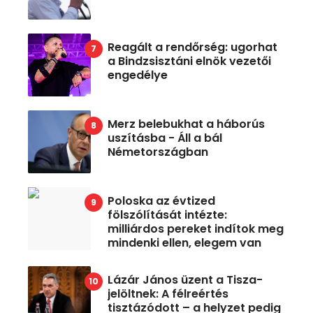
Reagált a rendőrség: ugorhat
a Bindzsisztáni elnök vezetői
engedélye
Merz belebukhat a háborús
uszításba - Áll a bál
Németországban
Poloska az évtized
fölszólítását intézte:
milliárdos pereket indítok meg
mindenki ellen, elegem van
Lázár János üzent a Tisza-
jelöltnek: A félreértés
tisztázódott – a helyzet pedig