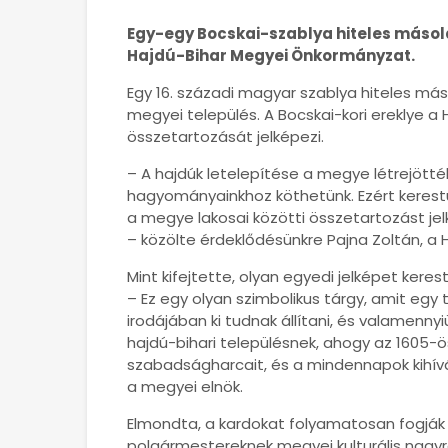
Egy-egy Bocskai-szablya hiteles máso
Hajdú-Bihar Megyei Önkormányzat.
Egy 16. századi magyar szablya hiteles m
megyei település. A Bocskai-kori ereklye a
összetartozását jelképezi.
– A hajdúk letelepítése a megye létrejött
hagyományainkhoz köthetünk. Ezért kerestün
a megye lakosai közötti összetartozást jel
– közölte érdeklődésünkre Pajna Zoltán, a 
Mint kifejtette, olyan egyedi jelképet kere
– Ez egy olyan szimbolikus tárgy, amit eg
irodájában ki tudnak állítani, és valamenn
hajdú-bihari településnek, ahogy az 1605-ös
szabadságharcait, és a mindennapok kihívá
a megyei elnök.
Elmondta, a kardokat folyamatosan fogják
polgármestereknek megyei kulturális nagyr