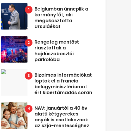
Belgiumban ünneplik a
kormányfőt, aki
megakasztotta
Ursuláékat
Rengeteg mentőst
riasztottak a
hajdúszoboszlói
parkolóba
Bizalmas információkat
loptak el a francia
belügyminisztériumot
ért kibertámadás során
NAV: januártól a 40 év
alatti kétgyerekes
anyák is csatlakoznak
az szja-mentességhez