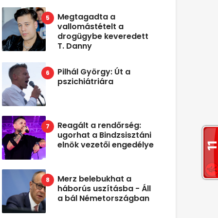
Megtagadta a
vallomástételt a
drogügybe keveredett
T. Danny
Pilhál György: Út a
pszichiátriára
Reagált a rendőrség:
ugorhat a Bindzsisztáni
elnök vezetői engedélye
Merz belebukhat a
háborús uszításba - Áll
a bál Németországban