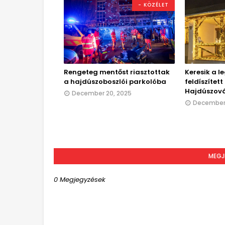
- KÖZÉLET
Rengeteg mentőst riasztottak
Keresik a l
a hajdúszoboszlói parkolóba
feldíszítet
Hajdúszov
December 20, 2025
December 
MEGJ
0 Megjegyzések