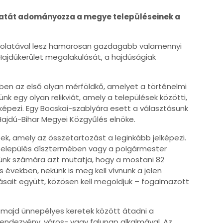
latát adományozza a megye településeinek a
ásolatával lesz hamarosan gazdagabb valamennyi
 Hajdúkerület megalakulását, a hajdúságiak
ében az első olyan mérföldkő, amelyet a történelmi
k egy olyan relikviát, amely a települések közötti,
képezi. Egy Bocskai-szablyára esett a választásunk
Hajdú-Bihar Megyei Közgyűlés elnöke.
stek, amely az összetartozást a leginkább jelképezi.
y település dísztermében vagy a polgármester
yiünk számára azt mutatja, hogy a mostani 82
 években, nekünk is meg kell vívnunk a jelen
sait együtt, közösen kell megoldjuk – fogalmazott
 majd ünnepélyes keretek között átadni a
endezvény, város- vagy falunap alkalmával. Az