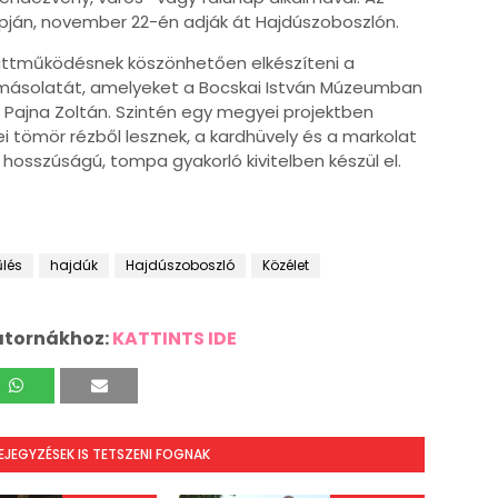
pján, november 22-én adják át Hajdúszoboszlón.
üttműködésnek köszönhetően elkészíteni a
s másolatát, amelyeket a Bocskai István Múzeumban
Pajna Zoltán. Szintén egy megyei projektben
kei tömör rézből lesznek, a kardhüvely és a markolat
osszúságú, tompa gyakorló kivitelben készül el.
lés
hajdúk
Hajdúszoboszló
Közélet
atornákhoz:
KATTINTS IDE
BEJEGYZÉSEK IS TETSZENI FOGNAK