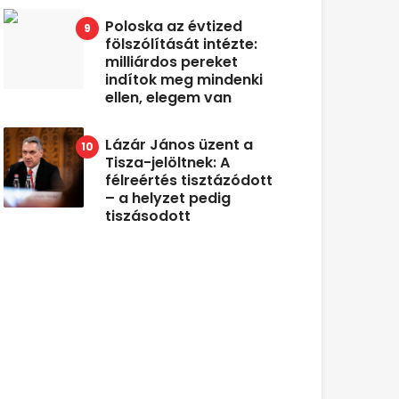
Poloska az évtized
fölszólítását intézte:
milliárdos pereket
indítok meg mindenki
ellen, elegem van
Lázár János üzent a
Tisza-jelöltnek: A
félreértés tisztázódott
– a helyzet pedig
tiszásodott