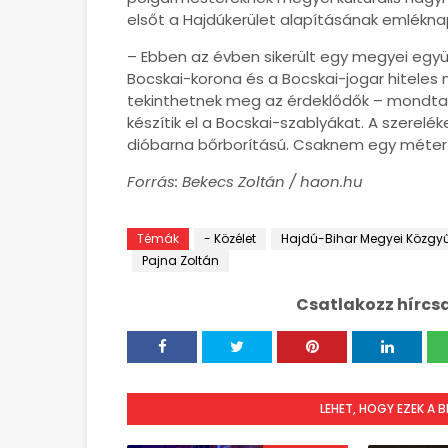
elsőt a Hajdúkerület alapításának emlékna
– Ebben az évben sikerült egy megyei egy
Bocskai-korona és a Bocskai-jogar hitele
tekinthetnek meg az érdeklődők – mondta 
készítik el a Bocskai-szablyákat. A szerelé
dióbarna bőrborítású. Csaknem egy méter h
Forrás: Bekecs Zoltán / haon.hu
Témák
- Közélet
Hajdú-Bihar Megyei Közgyű
Pajna Zoltán
Csatlakozz hírcs
LEHET, HOGY EZEK A 