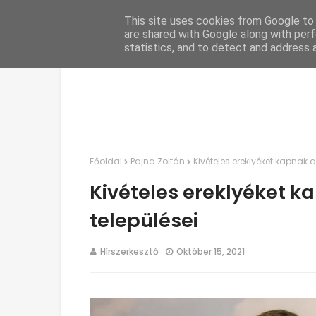
This site uses cookies from Google to d
C
are shared with Google along with perf
statistics, and to detect and address 
Főoldal
Pajna Zoltán
Kivételes ereklyéket kapnak
Kivételes ereklyéket 
települései
Hírszerkesztő
Október 15, 2021