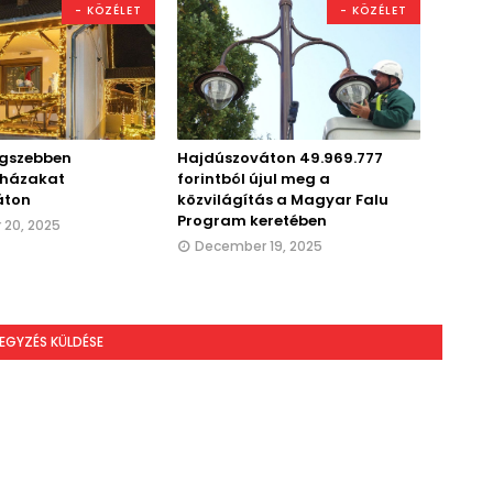
- KÖZÉLET
- KÖZÉLET
egszebben
Hajdúszováton 49.969.777
t házakat
forintból újul meg a
áton
közvilágítás a Magyar Falu
Program keretében
20, 2025
December 19, 2025
EGYZÉS KÜLDÉSE