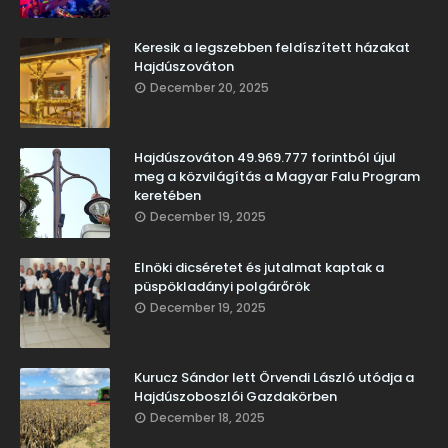
Keresik a legszebben feldíszített házakat
Hajdúszováton
December 20, 2025
Hajdúszováton 49.969.777 forintból újul
meg a közvilágítás a Magyar Falu Program
keretében
December 19, 2025
Elnöki dicséretet és jutalmat kaptak a
püspökladányi polgárőrök
December 19, 2025
Kurucz Sándor lett Örvendi László utódja a
Hajdúszoboszlói Gazdakörben
December 18, 2025