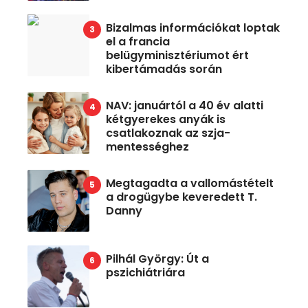
Bizalmas információkat loptak
el a francia
belügyminisztériumot ért
kibertámadás során
NAV: januártól a 40 év alatti
kétgyerekes anyák is
csatlakoznak az szja-
mentességhez
Megtagadta a vallomástételt
a drogügybe keveredett T.
Danny
Pilhál György: Út a
pszichiátriára