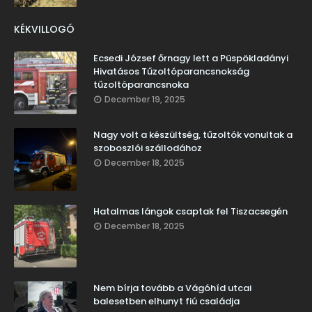
KÉKVILLOGÓ
Ecsedi József őrnagy lett a Püspökladányi
Hivatásos Tűzoltóparancsnokság
tűzoltóparancsnoka
December 19, 2025
Nagy volt a készültség, tűzoltók vonultak a
szoboszlói szállodához
December 18, 2025
Hatalmas lángok csaptak fel Tiszacsegén
December 18, 2025
Nem bírja tovább a Vágóhíd utcai
balesetben elhunyt fiú családja