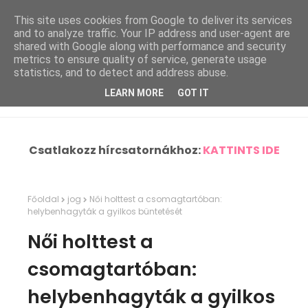
This site uses cookies from Google to deliver its services
and to analyze traffic. Your IP address and user-agent are
shared with Google along with performance and security
metrics to ensure quality of service, generate usage
statistics, and to detect and address abuse.
LEARN MORE
GOT IT
Csatlakozz hírcsatornákhoz:
KATTINTS IDE
Főoldal
jog
Női holttest a csomagtartóban:
helybenhagyták a gyilkos büntetését
Női holttest a
csomagtartóban:
helybenhagyták a gyilkos