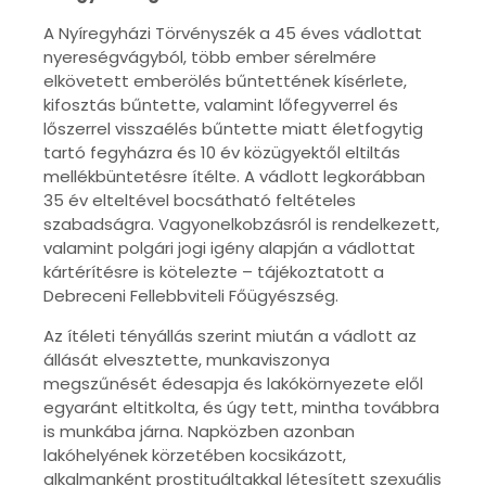
A Nyíregyházi Törvényszék a 45 éves vádlottat
nyereségvágyból, több ember sérelmére
elkövetett emberölés bűntettének kísérlete,
kifosztás bűntette, valamint lőfegyverrel és
lőszerrel visszaélés bűntette miatt életfogytig
tartó fegyházra és 10 év közügyektől eltiltás
mellékbüntetésre ítélte. A vádlott legkorábban
35 év elteltével bocsátható feltételes
szabadságra. Vagyonelkobzásról is rendelkezett,
valamint polgári jogi igény alapján a vádlottat
kártérítésre is kötelezte – tájékoztatott a
Debreceni Fellebbviteli Főügyészség.
Az ítéleti tényállás szerint miután a vádlott az
állását elvesztette, munkaviszonya
megszűnését édesapja és lakókörnyezete elől
egyaránt eltitkolta, és úgy tett, mintha továbbra
is munkába járna. Napközben azonban
lakóhelyének körzetében kocsikázott,
alkalmanként prostituáltakkal létesített szexuális