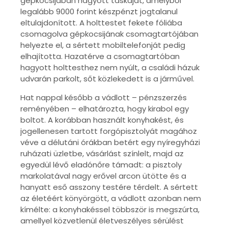
gépkocsijában hagyott táskáját, amelyből
legalább 9000 forint készpénzt jogtalanul
eltulajdonított. A holttestet fekete fóliába
csomagolva gépkocsijának csomagtartójában
helyezte el, a sértett mobiltelefonját pedig
elhajította. Hazatérve a csomagtartóban
hagyott holttesthez nem nyúlt, a családi házuk
udvarán parkolt, sőt közlekedett is a járművel.
Hat nappal később a vádlott – pénzszerzés
reményében – elhatározta, hogy kirabol egy
boltot. A korábban használt konyhakést, és
jogellenesen tartott forgópisztolyát magához
véve a délutáni órákban betért egy nyíregyházi
ruházati üzletbe, vásárlást színlelt, majd az
egyedül lévő eladónőre támadt: a pisztoly
markolatával nagy erővel arcon ütötte és a
hanyatt eső asszony testére térdelt. A sértett
az életéért könyörgött, a vádlott azonban nem
kímélte: a konyhakéssel többször is megszúrta,
amellyel közvetlenül életveszélyes sérülést