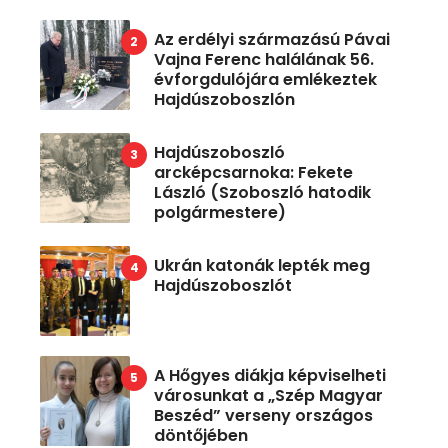
Az erdélyi származású Pávai
Vajna Ferenc halálának 56.
évforgdulójára emlékeztek
Hajdúszoboszlón
Hajdúszoboszló
arcképcsarnoka: Fekete
László (Szoboszló hatodik
polgármestere)
Ukrán katonák lepték meg
Hajdúszoboszlót
A Hőgyes diákja képviselheti
városunkat a „Szép Magyar
Beszéd” verseny országos
döntőjében