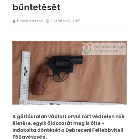
büntetését
Hírszerkesztő
Október 18, 2021
A gátlástalan vádlott orvul tört védtelen nők
életére, egyik áldozatát meg is ölte –
indokolta döntését a Debreceni Fellebbviteli
Főügyészség.