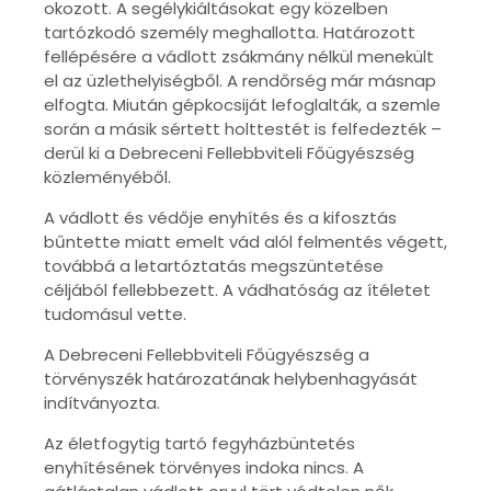
okozott. A segélykiáltásokat egy közelben
tartózkodó személy meghallotta. Határozott
fellépésére a vádlott zsákmány nélkül menekült
el az üzlethelyiségből. A rendőrség már másnap
elfogta. Miután gépkocsiját lefoglalták, a szemle
során a másik sértett holttestét is felfedezték –
derül ki a Debreceni Fellebbviteli Főügyészség
közleményéből.
A vádlott és védője enyhítés és a kifosztás
bűntette miatt emelt vád alól felmentés végett,
továbbá a letartóztatás megszüntetése
céljából fellebbezett. A vádhatóság az ítéletet
tudomásul vette.
A Debreceni Fellebbviteli Főügyészség a
törvényszék határozatának helybenhagyását
indítványozta.
Az életfogytig tartó fegyházbüntetés
enyhítésének törvényes indoka nincs. A