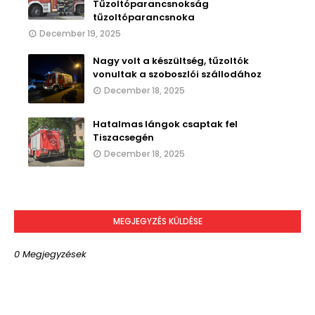
Tűzoltóparancsnokság
tűzoltóparancsnoka
December 19, 2025
Nagy volt a készültség, tűzoltók
vonultak a szoboszlói szállodához
December 18, 2025
Hatalmas lángok csaptak fel
Tiszacsegén
December 18, 2025
MEGJEGYZÉS KÜLDÉSE
0 Megjegyzések