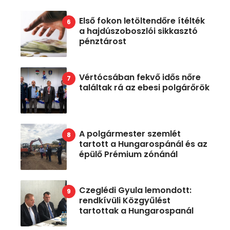
Első fokon letöltendőre ítélték
a hajdúszoboszlói sikkasztó
pénztárost
Vértócsában fekvő idős nőre
találtak rá az ebesi polgárőrök
A polgármester szemlét
tartott a Hungarospánál és az
épülő Prémium zónánál
Czeglédi Gyula lemondott:
rendkívüli Közgyűlést
tartottak a Hungarospanál