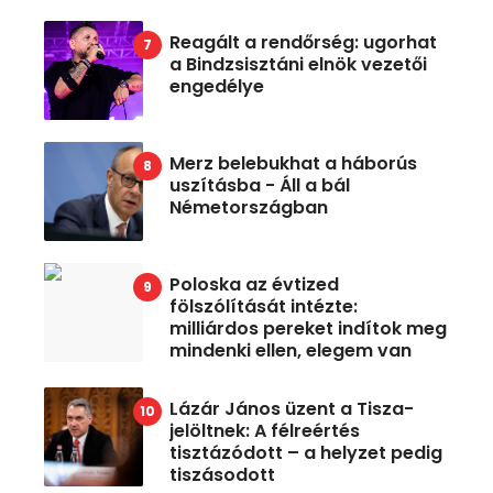
Reagált a rendőrség: ugorhat
a Bindzsisztáni elnök vezetői
engedélye
Merz belebukhat a háborús
uszításba - Áll a bál
Németországban
Poloska az évtized
fölszólítását intézte:
milliárdos pereket indítok meg
mindenki ellen, elegem van
Lázár János üzent a Tisza-
jelöltnek: A félreértés
tisztázódott – a helyzet pedig
tiszásodott