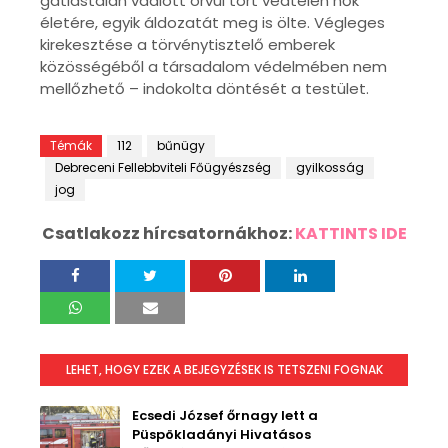
gátlástalan vádlott orvul tört védtelen nők
életére, egyik áldozatát meg is ölte. Végleges
kirekesztése a törvénytisztelő emberek
közösségéből a társadalom védelmében nem
mellőzhető – indokolta döntését a testület.
Témák
112
bűnügy
Debreceni Fellebbviteli Főügyészség
gyilkosság
jog
Csatlakozz hírcsatornákhoz:
KATTINTS IDE
LEHET, HOGY EZEK A BEJEGYZÉSEK IS TETSZENI FOGNAK
Ecsedi József őrnagy lett a
Püspökladányi Hivatásos