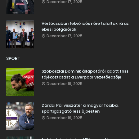
December 17, 2025
Vértócsában fekvő idős nőre találtak rá az
ebesi polgárőrök
December 17, 2025
SPORT
Szoboszlai Dominik állapotáról adott friss
tájékoztatást a Liverpool vezetőedzője
December 19, 2025
Dárdai Pál visszatér a magyar fociba,
sportigazgató lesz Újpesten
December 19, 2025