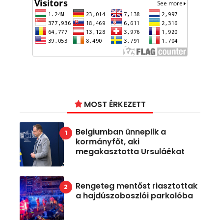
MOST ÉRKEZETT
Belgiumban ünneplik a
kormányfőt, aki
megakasztotta Ursuláékat
Rengeteg mentőst riasztottak
a hajdúszoboszlói parkolóba