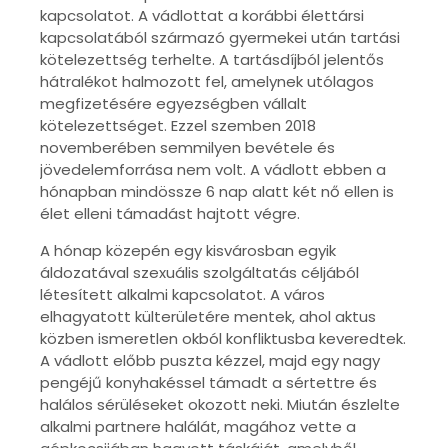
kapcsolatot. A vádlottat a korábbi élettársi
kapcsolatából származó gyermekei után tartási
kötelezettség terhelte. A tartásdíjból jelentős
hátralékot halmozott fel, amelynek utólagos
megfizetésére egyezségben vállalt
kötelezettséget. Ezzel szemben 2018
novemberében semmilyen bevétele és
jövedelemforrása nem volt. A vádlott ebben a
hónapban mindössze 6 nap alatt két nő ellen is
élet elleni támadást hajtott végre.
A hónap közepén egy kisvárosban egyik
áldozatával szexuális szolgáltatás céljából
létesített alkalmi kapcsolatot. A város
elhagyatott külterületére mentek, ahol aktus
közben ismeretlen okból konfliktusba keveredtek.
A vádlott előbb puszta kézzel, majd egy nagy
pengéjű konyhakéssel támadt a sértettre és
halálos sérüléseket okozott neki. Miután észlelte
alkalmi partnere halálát, magához vette a