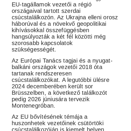
EU-tagállamok vezetői a régió
országaival tartott szerdai
csúcstalálkozón. Az Ukrajna elleni orosz
háborúval és a növekvő geopolitikai
kihívásokkal összefüggésben
hangsúlyozták a két fél közötti még
szorosabb kapcsolatok
szükségességét.
Az Európai Tanács tagjai és a nyugat-
balkáni országok vezetői 2018 óta
tartanak rendszeresen
csúcstalálkozókat. A legutóbbi ülésre
2024 decemberében került sor
Brüsszelben, a következő találkozót
pedig 2026 júniusára tervezik
Montenegróban.
Az EU bővítésének témája a
huszonhetek vezetőinek csütörtöki
csúcstalálkozóján is kiemelt helyen