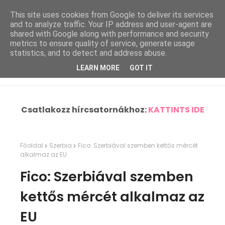
This site uses cookies from Google to deliver its services
and to analyze traffic. Your IP address and user-agent are
shared with Google along with performance and security
metrics to ensure quality of service, generate usage
statistics, and to detect and address abuse.
LEARN MORE
GOT IT
Csatlakozz hírcsatornákhoz:
KATTINTS IDE
Főoldal
Szerbia
Fico: Szerbiával szemben kettős mércét
alkalmaz az EU
Fico: Szerbiával szemben
kettős mércét alkalmaz az
EU