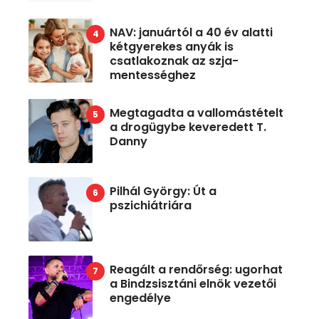
NAV: januártól a 40 év alatti
kétgyerekes anyák is
csatlakoznak az szja-
mentességhez
Megtagadta a vallomástételt
a drogügybe keveredett T.
Danny
Pilhál György: Út a
pszichiátriára
Reagált a rendőrség: ugorhat
a Bindzsisztáni elnök vezetői
engedélye