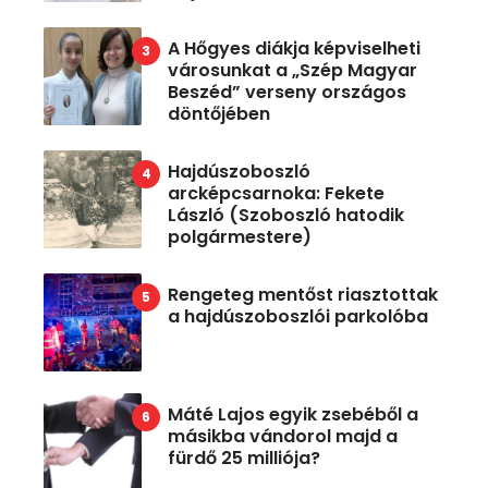
A Hőgyes diákja képviselheti
városunkat a „Szép Magyar
Beszéd” verseny országos
döntőjében
Hajdúszoboszló
arcképcsarnoka: Fekete
László (Szoboszló hatodik
polgármestere)
Rengeteg mentőst riasztottak
a hajdúszoboszlói parkolóba
Máté Lajos egyik zsebéből a
másikba vándorol majd a
fürdő 25 milliója?