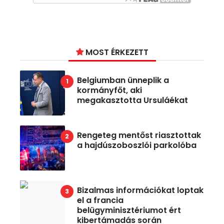
MOST ÉRKEZETT
Belgiumban ünneplik a
kormányfőt, aki
megakasztotta Ursuláékat
Rengeteg mentőst riasztottak
a hajdúszoboszlói parkolóba
Bizalmas információkat loptak
el a francia
belügyminisztériumot ért
kibertámadás során