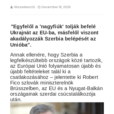
Hírszerkesztő
December 18, 2025
"Egyfelől a 'nagyfiúk' tolják befelé
Ukrajnát az EU-ba, másfelől viszont
akadályozzák Szerbia belépését az
Unióba".
Annak ellenére, hogy Szerbia a
legfelkészültebb országok közé tartozik,
az Európai Unió folyamatosan újabb és
újabb feltételeket talál ki a
csatlakozásához – jelentette ki Robert
Fico szlovák miniszterelnök
Brüsszelben, az EU és a Nyugat-Balkán
országainak szerdai csúcstalálkozója
után.