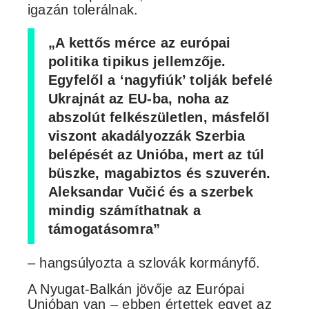
igazán tolerálnak.
„A kettős mérce az európai
politika tipikus jellemzője.
Egyfelől a ‘nagyfiúk’ tolják befelé
Ukrajnát az EU-ba, noha az
abszolút felkészületlen, másfelől
viszont akadályozzák Szerbia
belépését az Unióba, mert az túl
büszke, magabiztos és szuverén.
Aleksandar Vučić és a szerbek
mindig számíthatnak a
támogatásomra”
– hangsúlyozta a szlovák kormányfő.
A Nyugat-Balkán jövője az Európai
Unióban van – ebben értettek egyet az