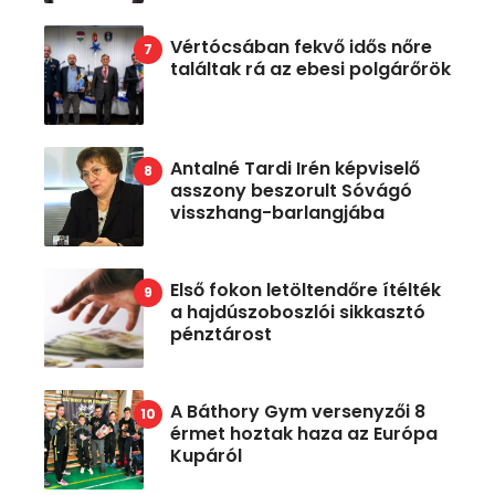
Vértócsában fekvő idős nőre
találtak rá az ebesi polgárőrök
Antalné Tardi Irén képviselő
asszony beszorult Sóvágó
visszhang-barlangjába
Első fokon letöltendőre ítélték
a hajdúszoboszlói sikkasztó
pénztárost
A Báthory Gym versenyzői 8
érmet hoztak haza az Európa
Kupáról