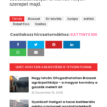
szerepel majd.
Témák
Brüsszel
EU-bővítés
Európa
külföld
Robert Fico
Szerbia
Csatlakozz hírcsatornákhoz:
KATTINTS IDE
LEHET, HOGY EZEK A BEJEGYZÉSEK IS TETSZENI FOGNAK
Nagy István: Elfogadhatatlan Brüsszel
agrárpolitikája – a magyar kormány a
gazdák mellett áll
December 19, 2025
Gyalázat! Hallgat a hazai balliberális
média a brüsszeli gazdatüntetésről