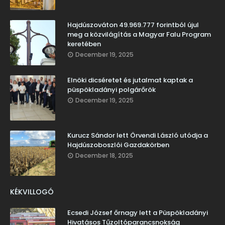
Hajdúszováton 49.969.777 forintból újul
meg a közvilágítás a Magyar Falu Program
keretében
December 19, 2025
Elnöki dicséretet és jutalmat kaptak a
püspökladányi polgárőrök
December 19, 2025
Kurucz Sándor lett Örvendi László utódja a
Hajdúszoboszlói Gazdakörben
December 18, 2025
KÉKVILLOGÓ
Ecsedi József őrnagy lett a Püspökladányi
Hivatásos Tűzoltóparancsnokság