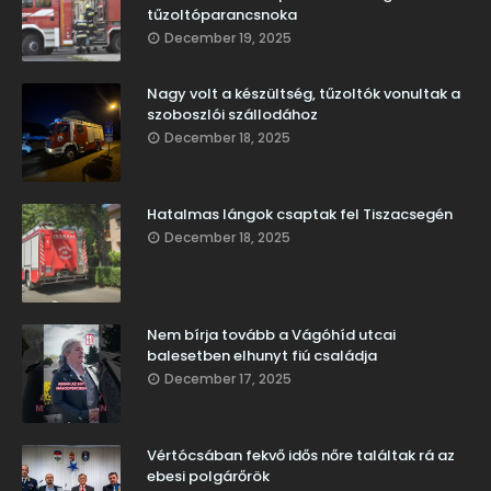
tűzoltóparancsnoka
December 19, 2025
Nagy volt a készültség, tűzoltók vonultak a
szoboszlói szállodához
December 18, 2025
Hatalmas lángok csaptak fel Tiszacsegén
December 18, 2025
Nem bírja tovább a Vágóhíd utcai
balesetben elhunyt fiú családja
December 17, 2025
Vértócsában fekvő idős nőre találtak rá az
ebesi polgárőrök