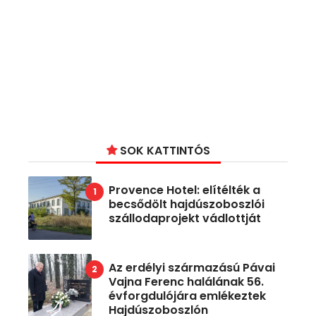
SOK KATTINTÓS
Provence Hotel: elítélték a
becsődölt hajdúszoboszlói
szállodaprojekt vádlottját
Az erdélyi származású Pávai
Vajna Ferenc halálának 56.
évforgdulójára emlékeztek
Hajdúszoboszlón