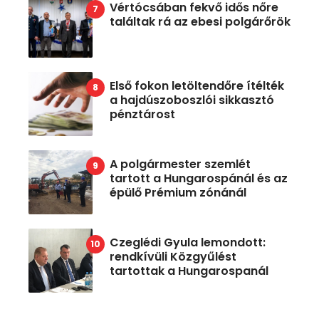
Vértócsában fekvő idős nőre
találtak rá az ebesi polgárőrök
Első fokon letöltendőre ítélték
a hajdúszoboszlói sikkasztó
pénztárost
A polgármester szemlét
tartott a Hungarospánál és az
épülő Prémium zónánál
Czeglédi Gyula lemondott:
rendkívüli Közgyűlést
tartottak a Hungarospanál