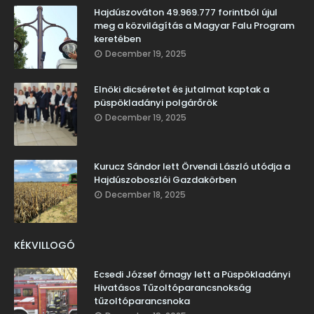
Hajdúszováton 49.969.777 forintból újul
meg a közvilágítás a Magyar Falu Program
keretében
December 19, 2025
Elnöki dicséretet és jutalmat kaptak a
püspökladányi polgárőrök
December 19, 2025
Kurucz Sándor lett Örvendi László utódja a
Hajdúszoboszlói Gazdakörben
December 18, 2025
KÉKVILLOGÓ
Ecsedi József őrnagy lett a Püspökladányi
Hivatásos Tűzoltóparancsnokság
tűzoltóparancsnoka