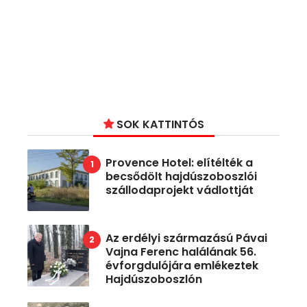
SOK KATTINTÓS
Provence Hotel: elítélték a
becsődölt hajdúszoboszlói
szállodaprojekt vádlottját
Az erdélyi származású Pávai
Vajna Ferenc halálának 56.
évforgdulójára emlékeztek
Hajdúszoboszlón