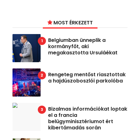
MOST ÉRKEZETT
Belgiumban ünneplik a
kormányfőt, aki
megakasztotta Ursuláékat
Rengeteg mentőst riasztottak
a hajdúszoboszlói parkolóba
Bizalmas információkat loptak
el a francia
belügyminisztériumot ért
kibertámadás során