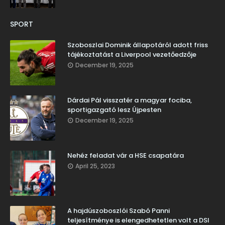
SPORT
Szoboszlai Dominik állapotáról adott friss
tájékoztatást a Liverpool vezetőedzője
December 19, 2025
Dárdai Pál visszatér a magyar fociba,
sportigazgató lesz Újpesten
December 19, 2025
Nehéz feladat vár a HSE csapatára
April 25, 2023
A hajdúszoboszlói Szabó Panni
teljesítménye is elengedhetetlen volt a DSI