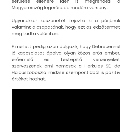
sérülése ellenére idén is megrendezi a
Magyarország legerősebb rendőre versenyt.
Ugyanakkor köszönetét fejezte ki a párjának
valamint a csapatának, hogy ezt az edzőtermet
meg tudta valósítani.
E mellett pedig azon dolgozik, hogy Debrecennel
jó kapcsolatot ápolva olyan közös erős-ember,
erőemelő és testépítő versenyeket
szervezzenek ami nemcsak a Herkules SE, de
Hajdúszoboszló imidzse szempontjából is pozitív
értéket hozhat.