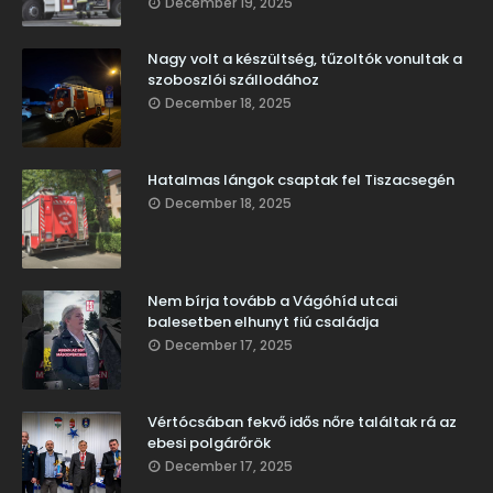
December 19, 2025
Nagy volt a készültség, tűzoltók vonultak a
szoboszlói szállodához
December 18, 2025
Hatalmas lángok csaptak fel Tiszacsegén
December 18, 2025
Nem bírja tovább a Vágóhíd utcai
balesetben elhunyt fiú családja
December 17, 2025
Vértócsában fekvő idős nőre találtak rá az
ebesi polgárőrök
December 17, 2025