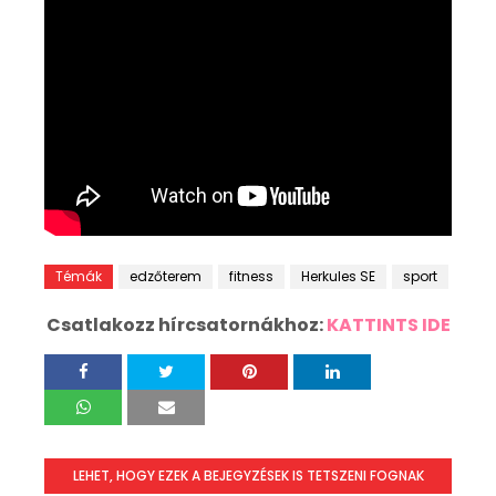
Témák
edzőterem
fitness
Herkules SE
sport
Csatlakozz hírcsatornákhoz:
KATTINTS IDE
LEHET, HOGY EZEK A BEJEGYZÉSEK IS TETSZENI FOGNAK