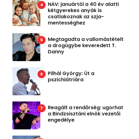
NAV: januártól a 40 év alatti
kétgyerekes anyák is
csatlakoznak az szja-
mentességhez
Megtagadta a vallomástételt
a drogügybe keveredett T.
Danny
Pilhál György: Út a
pszichiátriára
Reagált a rendőrség: ugorhat
a Bindzsisztáni elnök vezetői
engedélye