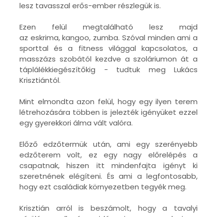
lesz tavasszal erős-ember részlegük is.
Ezen felül megtalálható lesz majd
az eskrima,
kangoo, zumba. Szóval minden ami a
sporttal és a fitness világgal kapcsolatos, a
masszázs szobától kezdve a szoláriumon át a
táplálékkiegészítőkig - tudtuk meg Lukács
Krisztiántól.
Mint elmondta azon felül, hogy egy ilyen terem
létrehozására többen is jelezték igényüket ezzel
egy gyerekkori álma vált valóra.
Előző edzőtermük után, ami egy szerényebb
edzőterem volt, ez egy nagy előrelépés a
csapatnak, hiszen itt mindenfajta igényt ki
szeretnének elégíteni. És ami a legfontosabb,
hogy ezt családiak környezetben tegyék meg.
Krisztián arról is beszámolt, hogy a tavalyi