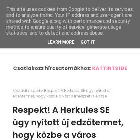
This site uses cookies from Google to deliver its services
and to analyze traffic. Your IP address and user-agent are
shared with Google along with performance and security
metrics to ensure quality of service, generate usage
statistics, and to detect and address abuse.
LEARN MORE
GOT IT
Csatlakozz hírcsatornákhoz:
KATTINTS IDE
Főoldal
sport
Respekt! A Herkules SE úgy nyitott új
edzőtermet, hogy közbe a város imidzsét is építse
Respekt! A Herkules SE
úgy nyitott új edzőtermet,
hogy közbe a város