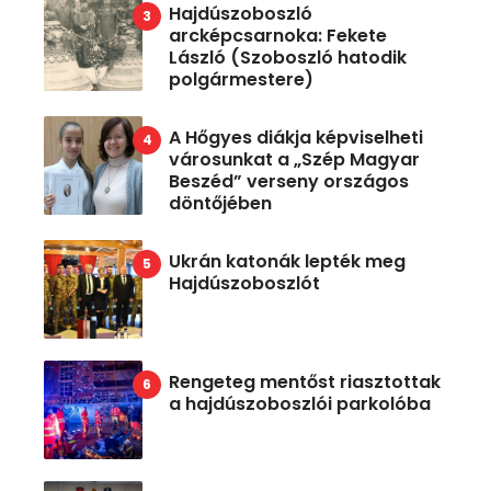
Hajdúszoboszló
arcképcsarnoka: Fekete
László (Szoboszló hatodik
polgármestere)
A Hőgyes diákja képviselheti
városunkat a „Szép Magyar
Beszéd” verseny országos
döntőjében
Ukrán katonák lepték meg
Hajdúszoboszlót
Rengeteg mentőst riasztottak
a hajdúszoboszlói parkolóba