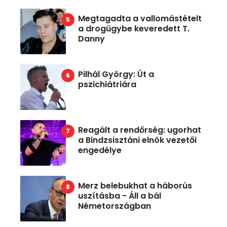
Megtagadta a vallomástételt
a drogügybe keveredett T.
Danny
Pilhál György: Út a
pszichiátriára
Reagált a rendőrség: ugorhat
a Bindzsisztáni elnök vezetői
engedélye
Merz belebukhat a háborús
uszításba - Áll a bál
Németországban