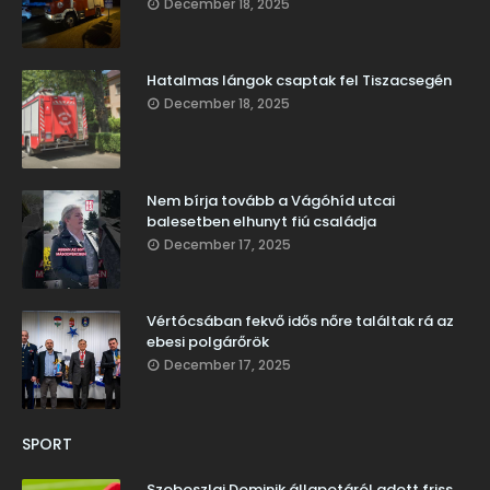
December 18, 2025
Hatalmas lángok csaptak fel Tiszacsegén
December 18, 2025
Nem bírja tovább a Vágóhíd utcai
balesetben elhunyt fiú családja
December 17, 2025
Vértócsában fekvő idős nőre találtak rá az
ebesi polgárőrök
December 17, 2025
SPORT
Szoboszlai Dominik állapotáról adott friss