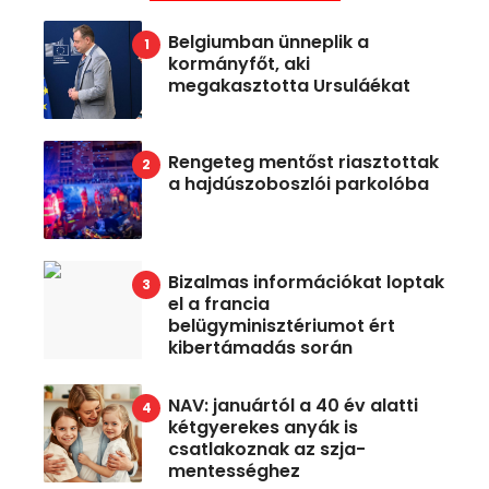
Belgiumban ünneplik a
kormányfőt, aki
megakasztotta Ursuláékat
Rengeteg mentőst riasztottak
a hajdúszoboszlói parkolóba
Bizalmas információkat loptak
el a francia
belügyminisztériumot ért
kibertámadás során
NAV: januártól a 40 év alatti
kétgyerekes anyák is
csatlakoznak az szja-
mentességhez