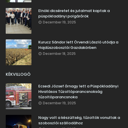
Elnöki dicséretet és jutalmat kaptak a
püspökladányi polgárőrök
December 19, 2025
Kurucz Sándor lett Örvendi László utódja a
Hajdúszoboszlói Gazdakörben
December 18, 2025
KÉKVILLOGÓ
Ecsedi József őrnagy lett a Püspökladányi
Hivatásos Tűzoltóparancsnokság
tűzoltóparancsnoka
December 19, 2025
Nagy volt a készültség, tűzoltók vonultak a
szoboszlói szállodához