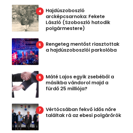
Hajdúszoboszló
arcképcsarnoka: Fekete
László (Szoboszló hatodik
polgármestere)
Rengeteg mentőst riasztottak
a hajdúszoboszlói parkolóba
Máté Lajos egyik zsebéből a
másikba vándorol majd a
fürdő 25 milliója?
Vértócsában fekvő idős nőre
találtak rá az ebesi polgárőrök