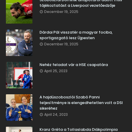
tájékoztatást a Liverpool vezetőedzője
December 19, 2025
Dárdai Pál visszatér a magyar fociba,
sportigazgató lesz Újpesten
December 19, 2025
Nehéz feladat vár a HSE csapatára
April 25, 2023
A hajdúszoboszlói Szabó Panni
teljesítménye is elengedhetetlen volt a DSI
sikeréhez
April 24, 2023
Kranz Gréta a Tollaslabda Diákpolimpia