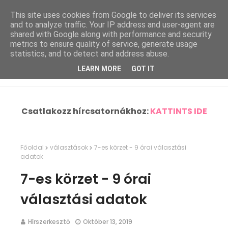
This site uses cookies from Google to deliver its services
and to analyze traffic. Your IP address and user-agent are
shared with Google along with performance and security
metrics to ensure quality of service, generate usage
statistics, and to detect and address abuse.
LEARN MORE
GOT IT
Csatlakozz hírcsatornákhoz:
KATTINTS IDE
Főoldal
választások
7-es körzet - 9 órai választási
adatok
7-es körzet - 9 órai
választási adatok
Hírszerkesztő
Október 13, 2019