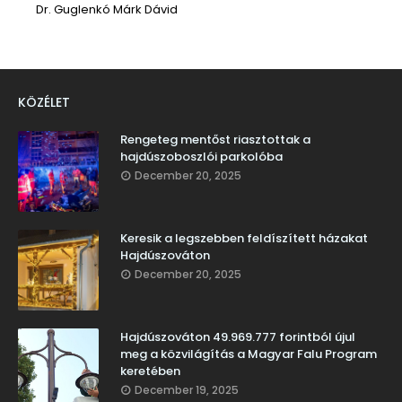
Dr. Guglenkó Márk Dávid
KÖZÉLET
Rengeteg mentőst riasztottak a
hajdúszoboszlói parkolóba
December 20, 2025
Keresik a legszebben feldíszített házakat
Hajdúszováton
December 20, 2025
Hajdúszováton 49.969.777 forintból újul
meg a közvilágítás a Magyar Falu Program
keretében
December 19, 2025