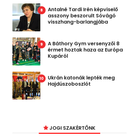
Antalné Tardi Irén képviselő
asszony beszorult Sóvágó
visszhang-barlangjába
A Báthory Gym versenyzői 8
érmet hoztak haza az Európa
Kupáról
Ukrán katonák lepték meg
Hajdúszoboszlót
JOGI SZAKÉRTŐNK