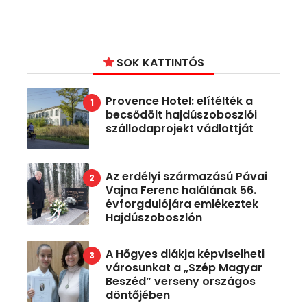
SOK KATTINTÓS
Provence Hotel: elítélték a
becsődölt hajdúszoboszlói
szállodaprojekt vádlottját
Az erdélyi származású Pávai
Vajna Ferenc halálának 56.
évforgdulójára emlékeztek
Hajdúszoboszlón
A Hőgyes diákja képviselheti
városunkat a „Szép Magyar
Beszéd” verseny országos
döntőjében