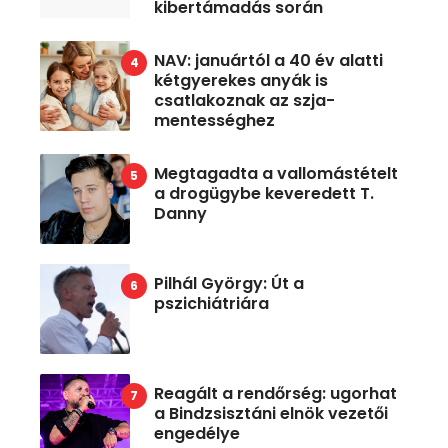
kibertámadás során
NAV: januártól a 40 év alatti
kétgyerekes anyák is
csatlakoznak az szja-
mentességhez
Megtagadta a vallomástételt
a drogügybe keveredett T.
Danny
Pilhál György: Út a
pszichiátriára
Reagált a rendőrség: ugorhat
a Bindzsisztáni elnök vezetői
engedélye