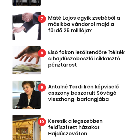
Máté Lajos egyik zsebéből a
másikba vándorol majd a
fürdő 25 milliója?
Első fokon letöltendőre ítélték
a hajdúszoboszlói sikkasztó
pénztárost
Antalné Tardi Irén képviselő
asszony beszorult Sóvágó
visszhang-barlangjába
Keresik a legszebben
feldíszített házakat
Hajdúszováton