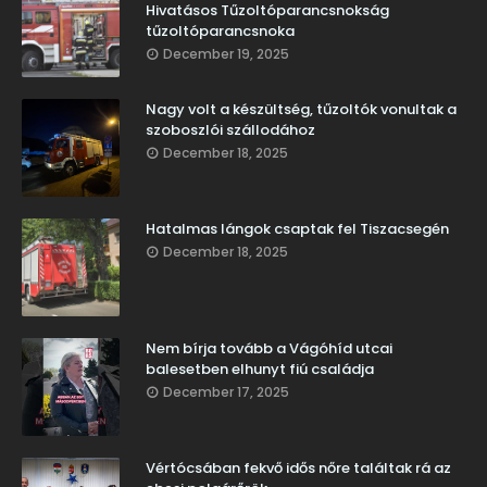
Hivatásos Tűzoltóparancsnokság
tűzoltóparancsnoka
December 19, 2025
Nagy volt a készültség, tűzoltók vonultak a
szoboszlói szállodához
December 18, 2025
Hatalmas lángok csaptak fel Tiszacsegén
December 18, 2025
Nem bírja tovább a Vágóhíd utcai
balesetben elhunyt fiú családja
December 17, 2025
Vértócsában fekvő idős nőre találtak rá az