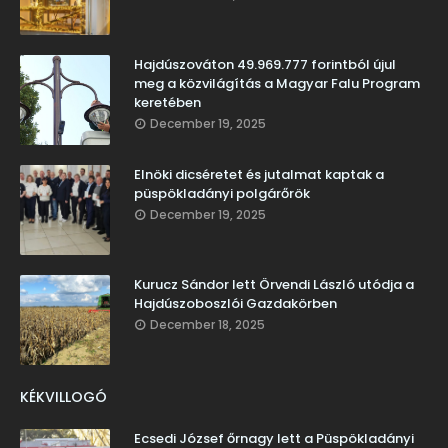
Hajdúszováton 49.969.777 forintból újul
meg a közvilágítás a Magyar Falu Program
keretében
December 19, 2025
Elnöki dicséretet és jutalmat kaptak a
püspökladányi polgárőrök
December 19, 2025
Kurucz Sándor lett Örvendi László utódja a
Hajdúszoboszlói Gazdakörben
December 18, 2025
KÉKVILLOGÓ
Ecsedi József őrnagy lett a Püspökladányi