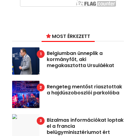
MOST ÉRKEZETT
Belgiumban ünneplik a
kormányfőt, aki
megakasztotta Ursuláékat
Rengeteg mentőst riasztottak
a hajdúszoboszlói parkolóba
Bizalmas információkat loptak
el a francia
belügyminisztériumot ért