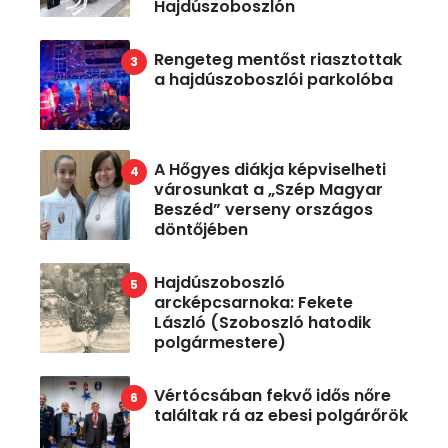
Hajdúszoboszlón
Rengeteg mentőst riasztottak
a hajdúszoboszlói parkolóba
A Hőgyes diákja képviselheti
városunkat a „Szép Magyar
Beszéd” verseny országos
döntőjében
Hajdúszoboszló
arcképcsarnoka: Fekete
László (Szoboszló hatodik
polgármestere)
Vértócsában fekvő idős nőre
találtak rá az ebesi polgárőrök