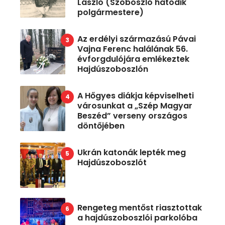
László (Szoboszló hatodik
polgármestere)
Az erdélyi származású Pávai
Vajna Ferenc halálának 56.
évforgdulójára emlékeztek
Hajdúszoboszlón
A Hőgyes diákja képviselheti
városunkat a „Szép Magyar
Beszéd” verseny országos
döntőjében
Ukrán katonák lepték meg
Hajdúszoboszlót
Rengeteg mentőst riasztottak
a hajdúszoboszlói parkolóba