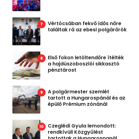
Vértócsában fekvő idős nőre
találtak rá az ebesi polgárőrök
Első fokon letöltendőre ítélték
a hajdúszoboszlói sikkasztó
pénztárost
A polgármester szemlét
tartott a Hungarospánál és az
épülő Prémium zónánál
Czeglédi Gyula lemondott:
rendkívüli Közgyűlést
tartottak a Hungarospanál