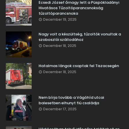
Ecsedi József őrnagy lett a Püspökladányi
Hivatásos Tűzoltóparancsnokság
tűzoltóparancsnoka
December 19, 2025
Nagy volt a készültség, tűzoltók vonultak a
szoboszlói szállodához
December 18, 2025
Hatalmas lángok csaptak fel Tiszacsegén
December 18, 2025
Nem bírja tovább a Vágóhíd utcai
balesetben elhunyt fiú családja
December 17, 2025