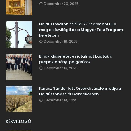
December 20, 2025
Hajdúszováton 49.969.777 forintból újul
meg a közvilágítás a Magyar Falu Program
keretében
December 19, 2025
Elnöki dicséretet és jutalmat kaptak a
püspökladányi polgárőrök
December 19, 2025
Kurucz Sándor lett Örvendi László utódja a
Hajdúszoboszlói Gazdakörben
December 18, 2025
KÉKVILLOGÓ