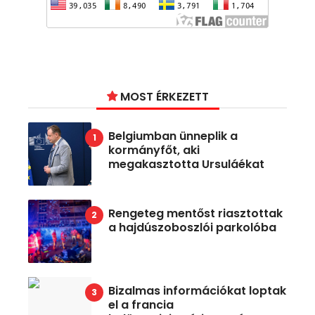
MOST ÉRKEZETT
Belgiumban ünneplik a
kormányfőt, aki
megakasztotta Ursuláékat
Rengeteg mentőst riasztottak
a hajdúszoboszlói parkolóba
Bizalmas információkat loptak
el a francia