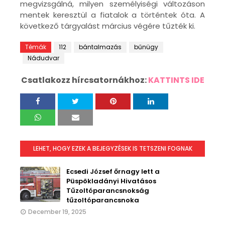
megvizsgálná, milyen személyiségi változáson
mentek keresztül a fiatalok a történtek óta. A
következő tárgyalást március végére tűzték ki.
Témák
112
bántalmazás
bűnügy
Nádudvar
Csatlakozz hírcsatornákhoz:
KATTINTS IDE
LEHET, HOGY EZEK A BEJEGYZÉSEK IS TETSZENI FOGNAK
Ecsedi József őrnagy lett a
Püspökladányi Hivatásos
Tűzoltóparancsnokság
tűzoltóparancsnoka
December 19, 2025