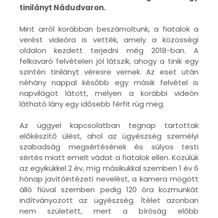
tinilányt Nádudvaron.
Mint arról korábban beszámoltunk, a fiatalok a
verést videóra is vették, amely a közösségi
oldalon kezdett terjedni még 2018-ban. A
felkavaró felvételen jól látszik, ahogy a tinik egy
szintén tinilányt véresre vernek. Az eset után
néhány nappal később egy másik felvétel is
napvilágot látott, melyen a korábbi videón
látható lány egy idősebb férfit rúg meg.
Az üggyel kapcsolatban tegnap tartottak
előkészítő ülést, ahol az ügyészség személyi
szabadság megsértésének és súlyos testi
sértés miatt emelt vádat a fiatalok ellen. Közülük
az egyikükkel 2 év, míg másikukkal szemben 1 év 6
hónap javítóintézeti nevelést, a kamera mögött
álló fiúval szemben pedig 120 óra közmunkát
indítványozott az ügyészség. Ítélet azonban
nem született, mert a bíróság előbb