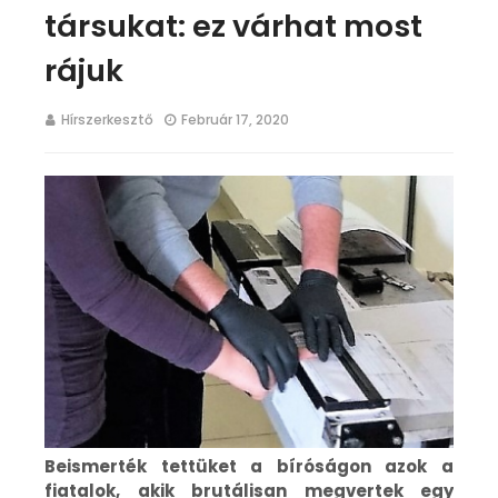
társukat: ez várhat most
rájuk
Hírszerkesztő
Február 17, 2020
Beismerték tettüket a bíróságon azok a
fiatalok, akik brutálisan megvertek egy