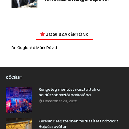
JOGI SZAKÉRTŐNK
Dr. Guglenkó Márk Dávid
KÖZÉLET
Rengeteg mentőst riasztottak a
hajdúszoboszlói parkolóba
December 20, 2025
Keresik a legszebben feldíszített házakat
Hajdúszováton