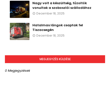
Nagy volt a készültség, tűzoltók
vonultak a szoboszlói szállodához
December 18, 2025
Hatalmas lángok csaptak fel
Tiszacsegén
December 18, 2025
MEGJEGYZÉS KÜLDÉSE
0 Megjegyzések