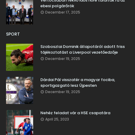
Vértócsában fekvő idős nőre találtak rá az
ebesi polgárőrök
December 17, 2025
SPORT
Szoboszlai Dominik állapotáról adott friss
tájékoztatást a Liverpool vezetőedzője
December 19, 2025
Dárdai Pál visszatér a magyar fociba,
sportigazgató lesz Újpesten
December 19, 2025
Nehéz feladat vár a HSE csapatára
April 25, 2023