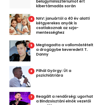
belügyminisztériumot ért
kibertámadás során
NAV: januártól a 40 év alatti
kétgyerekes anyák is
csatlakoznak az szja-
mentességhez
Megtagadta a vallomástételt
a drogügybe keveredett T.
Danny
Pilhál György: Út a
pszichiátriára
Reagált a rendőrség: ugorhat
a Bindzsisztáni elnök vezetői