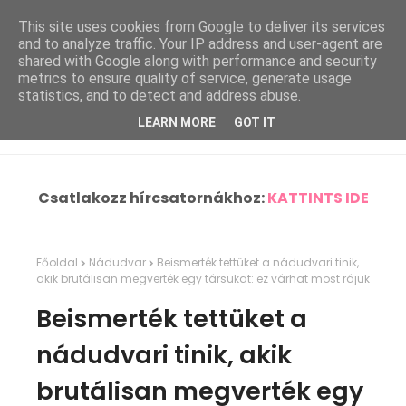
This site uses cookies from Google to deliver its services
and to analyze traffic. Your IP address and user-agent are
shared with Google along with performance and security
metrics to ensure quality of service, generate usage
statistics, and to detect and address abuse.
LEARN MORE
GOT IT
Csatlakozz hírcsatornákhoz:
KATTINTS IDE
Főoldal
Nádudvar
Beismerték tettüket a nádudvari tinik,
akik brutálisan megverték egy társukat: ez várhat most rájuk
Beismerték tettüket a
nádudvari tinik, akik
brutálisan megverték egy