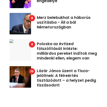
engedélye
Merz belebukhat a háborús
uszításba - Áll a bál
Németországban
Poloska az évtized
fölszólítását intézte:
milliárdos pereket indítok meg
mindenki ellen, elegem van
Lázár János üzent a Tisza-
jelöltnek: A félreértés
tisztázódott – a helyzet pedig
tiszásodott