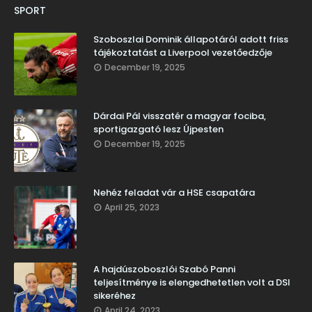
SPORT
Szoboszlai Dominik állapotáról adott friss
tájékoztatást a Liverpool vezetőedzője
December 19, 2025
Dárdai Pál visszatér a magyar fociba,
sportigazgató lesz Újpesten
December 19, 2025
Nehéz feladat vár a HSE csapatára
April 25, 2023
A hajdúszoboszlói Szabó Panni
teljesítménye is elengedhetetlen volt a DSI
sikeréhez
April 24, 2023