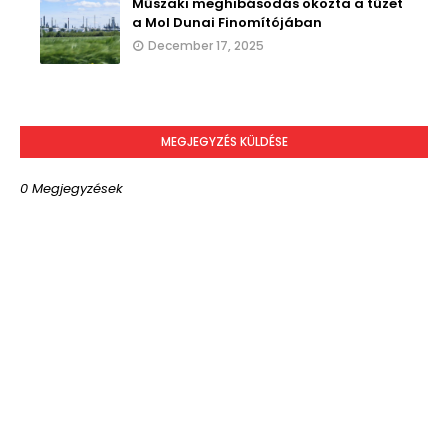
Műszaki meghibásodás okozta a tüzet
a Mol Dunai Finomítójában
December 17, 2025
MEGJEGYZÉS KÜLDÉSE
0 Megjegyzések