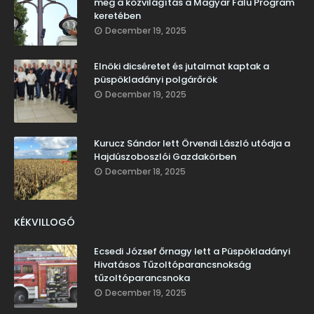
meg a közvilágítás a Magyar Falu Program
keretében
December 19, 2025
Elnöki dicséretet és jutalmat kaptak a
püspökladányi polgárőrök
December 19, 2025
Kurucz Sándor lett Örvendi László utódja a
Hajdúszoboszlói Gazdakörben
December 18, 2025
KÉKVILLOGÓ
Ecsedi József őrnagy lett a Püspökladányi
Hivatásos Tűzoltóparancsnokság
tűzoltóparancsnoka
December 19, 2025