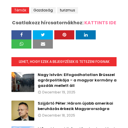
Témák
Gazdaság
turizmus
Csatlakozz hírcsatornákhoz:
KATTINTS IDE
LEHET, HOGY EZEK A BEJEGYZÉSEK IS TETSZENI FOGNAK
Nagy István: Elfogadhatatlan Brüsszel
agrárpolitikája – a magyar kormány a
gazdák mellett áll
December 19, 2025
Szijjártó Péter: Három újabb amerikai
beruházás érkezik Magyarországra
December 18, 2025