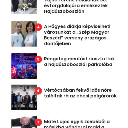
évforgdulójára emlékeztek
Hajdúszoboszlón
A Hőgyes diákja képviselheti
városunkat a „Szép Magyar
Beszéd” verseny országos
döntőjében
Rengeteg mentőst riasztottak
a hajdúszoboszlói parkolóba
Vértócsában fekvő idős nőre
találtak rá az ebesi polgárőrök
Máté Lajos egyik zsebéből a
másikba vándorol majd a