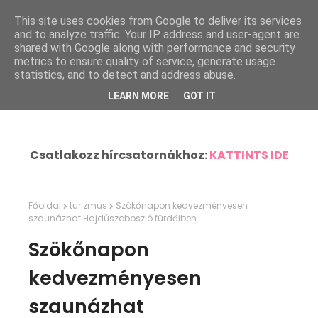
This site uses cookies from Google to deliver its services
and to analyze traffic. Your IP address and user-agent are
shared with Google along with performance and security
metrics to ensure quality of service, generate usage
statistics, and to detect and address abuse.
LEARN MORE
GOT IT
Csatlakozz hírcsatornákhoz:
KATTINTS IDE
Főoldal
turizmus
Szökőnapon kedvezményesen
szaunázhat Hajdúszoboszló fürdőiben
Szökőnapon
kedvezményesen
szaunázhat