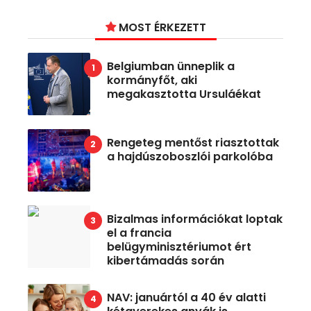
MOST ÉRKEZETT
Belgiumban ünneplik a
kormányfőt, aki
megakasztotta Ursuláékat
Rengeteg mentőst riasztottak
a hajdúszoboszlói parkolóba
Bizalmas információkat loptak
el a francia
belügyminisztériumot ért
kibertámadás során
NAV: januártól a 40 év alatti