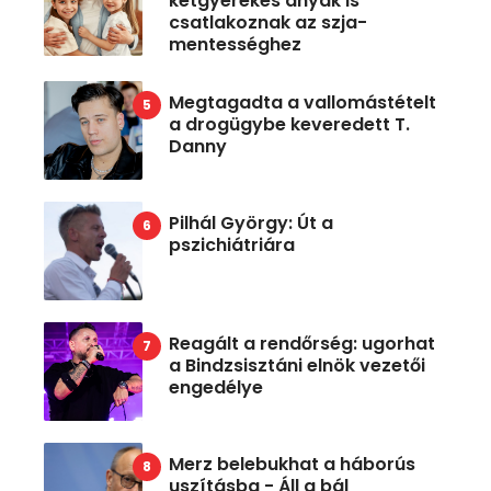
kétgyerekes anyák is
csatlakoznak az szja-
mentességhez
Megtagadta a vallomástételt
a drogügybe keveredett T.
Danny
Pilhál György: Út a
pszichiátriára
Reagált a rendőrség: ugorhat
a Bindzsisztáni elnök vezetői
engedélye
Merz belebukhat a háborús
uszításba - Áll a bál