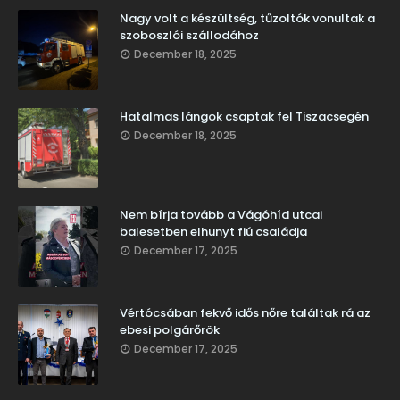
Nagy volt a készültség, tűzoltók vonultak a
szoboszlói szállodához
December 18, 2025
Hatalmas lángok csaptak fel Tiszacsegén
December 18, 2025
Nem bírja tovább a Vágóhíd utcai
balesetben elhunyt fiú családja
December 17, 2025
Vértócsában fekvő idős nőre találtak rá az
ebesi polgárőrök
December 17, 2025