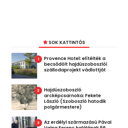
SOK KATTINTÓS
Provence Hotel: elítélték a
becsődölt hajdúszoboszlói
szállodaprojekt vádlottját
Hajdúszoboszló
arcképcsarnoka: Fekete
László (Szoboszló hatodik
polgármestere)
Az erdélyi származású Pávai
Vajna Ferenc halálának 56.