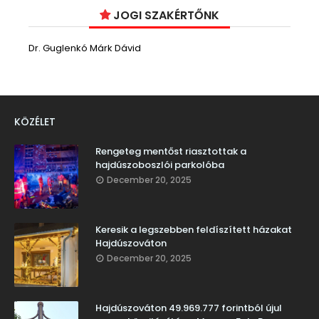
JOGI SZAKÉRTŐNK
Dr. Guglenkó Márk Dávid
KÖZÉLET
Rengeteg mentőst riasztottak a
hajdúszoboszlói parkolóba
December 20, 2025
Keresik a legszebben feldíszített házakat
Hajdúszováton
December 20, 2025
Hajdúszováton 49.969.777 forintból újul