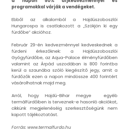
a napon 50% díjkedvezménnyel és
programokkal várják a vendégeket.
Ebből az alkalomból a Hajdúszoboszlói
Hungarospa is csatlakozott a „Szökjön ki egy
fürdőbe” akcióhoz.
Február 29-én kedvezménnyel kedveskednek a
fürdeni érkezőknek: a Hajdúszoboszlói
Gyógyfürdőbe, az Aqua-Palace élményfürdőben
valamint az Árpád uszodában is 800 forintba
kerül a szaunába szóló kiegészítő jegy, amit a
fürdőzők ezen a napon mindössze 400 forintért
vásárolhatnak majd meg.
Arról, hogy Hajdú-Bihar megye egyéb
termálfürdőiben is terveznek-e hasonló akciókat,
cikkünk megjelenéséig szerkesztőségünk nem
kapott tájékoztatást.
Forrás: www.termalfurdo.hu