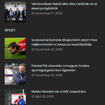
Vértócsában fekvő idős nőre találtak rá az
ebesi polgárőrök
December 17, 2025
SPORT
Szoboszlai Dominik állapotáról adott friss
tájékoztatást a Liverpool vezetőedzője
December 19, 2025
Dárdai Pál visszatér a magyar fociba,
sportigazgató lesz Újpesten
December 19, 2025
Nehéz feladat vár a HSE csapatára
April 25, 2023