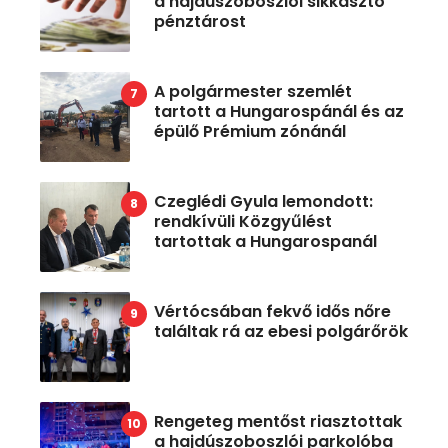
a hajdúszoboszlói sikkasztó
pénztárost
A polgármester szemlét
tartott a Hungarospánál és az
épülő Prémium zónánál
Czeglédi Gyula lemondott:
rendkívüli Közgyűlést
tartottak a Hungarospanál
Vértócsában fekvő idős nőre
találtak rá az ebesi polgárőrök
Rengeteg mentőst riasztottak
a hajdúszoboszlói parkolóba