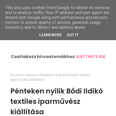
This site uses cookies from Google to deliver its services
and to analyze traffic. Your IP address and user-agent are
shared with Google along with performance and security
metrics to ensure quality of service, generate usage
statistics, and to detect and address abuse.
LEARN MORE
GOT IT
Csatlakozz hírcsatornákhoz:
KATTINTS IDE
Főoldal
kultúra
Pénteken nyílik Bődi Ildikó textiles
iparművész kiállítása
Pénteken nyílik Bődi Ildikó
textiles iparművész
kiállítása