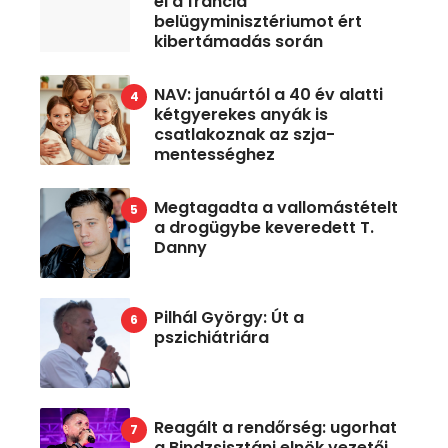
el a francia
belügyminisztériumot ért
kibertámadás során
NAV: januártól a 40 év alatti
kétgyerekes anyák is
csatlakoznak az szja-
mentességhez
Megtagadta a vallomástételt
a drogügybe keveredett T.
Danny
Pilhál György: Út a
pszichiátriára
Reagált a rendőrség: ugorhat
a Bindzsisztáni elnök vezetői