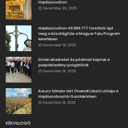
Hajdúszováton
December 20, 2025
Hajdúszováton 49.969.777 forintból újul
meg a közvilágítás a Magyar Falu Program
keretében
December 19, 2025
Elnöki dicséretet és jutalmat kaptak a
püspökladányi polgárőrök
December 19, 2025
Kurucz Sándor lett Örvendi László utódja a
Hajdúszoboszlói Gazdakörben
December 18, 2025
KÉKVILLOGÓ