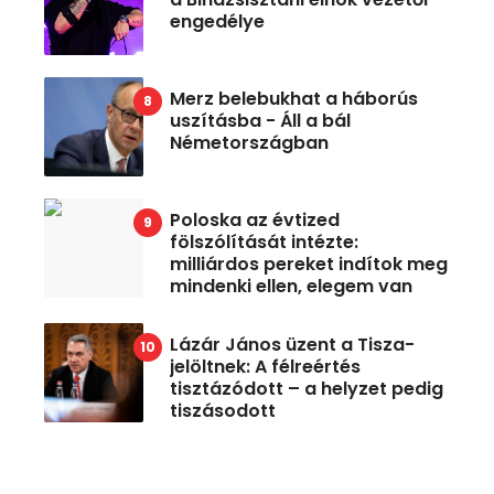
engedélye
Merz belebukhat a háborús
uszításba - Áll a bál
Németországban
Poloska az évtized
fölszólítását intézte:
milliárdos pereket indítok meg
mindenki ellen, elegem van
Lázár János üzent a Tisza-
jelöltnek: A félreértés
tisztázódott – a helyzet pedig
tiszásodott