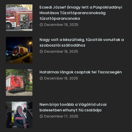
Ecsedi József őrnagy lett a Püspökladányi
Hivatásos Tűzoltóparancsnokság
tűzoltóparancsnoka
December 19, 2025
Nagy volt a készültség, tűzoltók vonultak a
szoboszlói szállodához
December 18, 2025
Hatalmas lángok csaptak fel Tiszacsegén
December 18, 2025
Nem bírja tovább a Vágóhíd utcai
balesetben elhunyt fiú családja
December 17, 2025