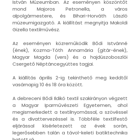
István Múzeumban. Az eseményen köszöntőt
mond Majoros Petronella, a város
alpolgármestere, és Bihari-Horváth László
múzeumigazgató. A kiállítást megnyitja Makoldi
Gizella textilművész.
Az eseményen közreműködik Bődi Istvánné
(ének), Kozma-Tóth Annamária (gitár-ének),
Magyar Magda (vers) és a hajdúszoboszlói
Csergető Néptáncegyüttes tagjai.
A kiállítás április 2-ig tekinthető meg keddtől
vasárnapig 10 és 18 óra között.
A debreceni Bődi Ildikó textil szakirányon végzett
a Magyar Iparművészeti Egyetemen, ahol
megismerkedett a textilnyomással, a szövéssel
és a divattervezéssel is. Többféle textilfestő
eljárással kísérletezett az évek során,
legerősebben talán a távol-keleti batiktechnika
hatott rá.