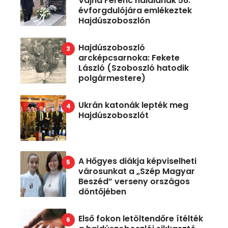
Vajna Ferenc halálának 56.
évforgdulójára emlékeztek
Hajdúszoboszlón
Hajdúszoboszló
arcképcsarnoka: Fekete
László (Szoboszló hatodik
polgármestere)
Ukrán katonák lepték meg
Hajdúszoboszlót
A Hőgyes diákja képviselheti
városunkat a „Szép Magyar
Beszéd” verseny országos
döntőjében
Első fokon letöltendőre ítélték